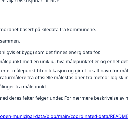
Detaljar
Diskusjonar
RDF
0
amordnet basert på kiledata fra kommunene.
r sammen.
anligvis et bygg) som det finnes energidata for.
ålepunkt med en unik id, hva målepunktet er og enhet det 
r et målepunkt til en lokasjon og gir et lokalt navn for m
aturmålere fra offisielle målestasjoner fra meteorilogisk in
linger fra målepunkt
 med deres felter følger under. For nærmere beskrivelse av
o/open-municipal-data/blob/main/coordinated-data/READM