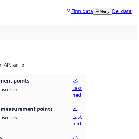
Finn data
Del data
Meny
API-ar
4
0
ment points
Last
csv
lisens
ned
 measurement points
Last
csv
lisens
ned
s