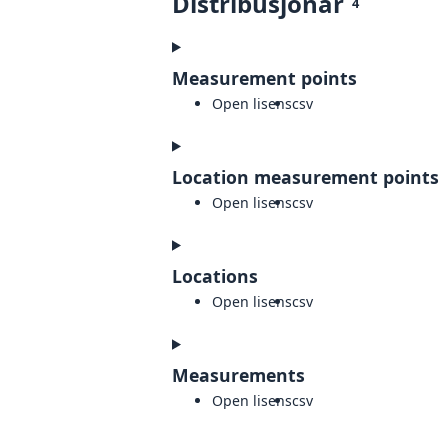
Distribusjonar
4
Measurement points
Open lisens
csv
Location measurement points
Open lisens
csv
Locations
Open lisens
csv
Measurements
Open lisens
csv