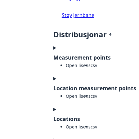
Støy jernbane
Distribusjonar
4
Measurement points
Open lisens
csv
Location measurement points
Open lisens
csv
Locations
Open lisens
csv