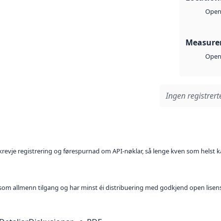
Open 
Measure
Open 
Ingen registrerte
l krevje registrering og førespurnad om API-nøklar, så lenge kven som helst ka
t som allmenn tilgang og har minst éi distribuering med godkjend open lisen