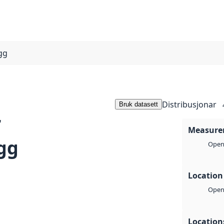
gg
Distribusjonar
Bruk datasett
r
Measure
gg
Open 
Location
Open 
Location