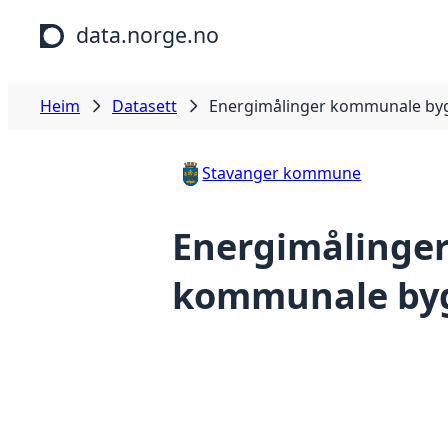
Hopp til hovudinnhald
data.norge.no
Heim
Datasett
Energimålinger kommunale by
Stavanger kommune
Energimålinge
kommunale by