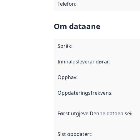
Telefon
:
Om dataane
Språk
:
Innhaldsleverandørar
:
Opphav
:
Oppdateringsfrekvens
:
Først utgjeve
:
Denne datoen seier nå
Sist oppdatert
: