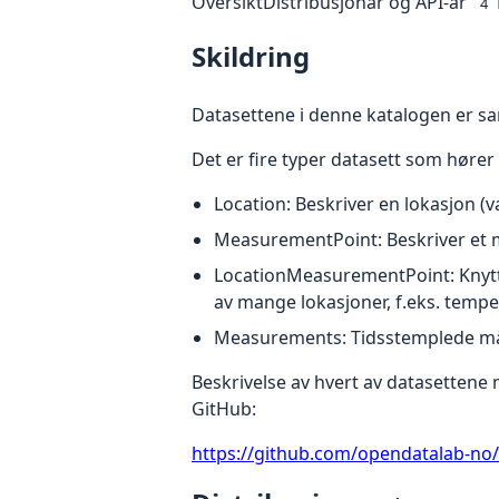
Oversikt
Distribusjonar og API-ar
4
Skildring
Datasettene i denne katalogen er s
Det er fire typer datasett som høre
Location: Beskriver en lokasjon (v
MeasurementPoint: Beskriver et m
LocationMeasurementPoint: Knytte
av mange lokasjoner, f.eks. temper
Measurements: Tidsstemplede må
Beskrivelse av hvert av datasettene
GitHub:
https://github.com/opendatalab-n