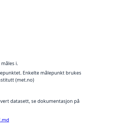
måles i.
ålepunktet. Enkelte målepunkt brukes
stitutt (met.no)
 hvert datasett, se dokumentasjon på
E.md