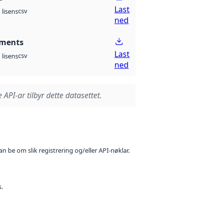
Last
csv
lisens
ned
ments
Last
csv
lisens
ned
 API-ar tilbyr dette datasettet.
n be om slik registrering og/eller API-nøklar.
s.