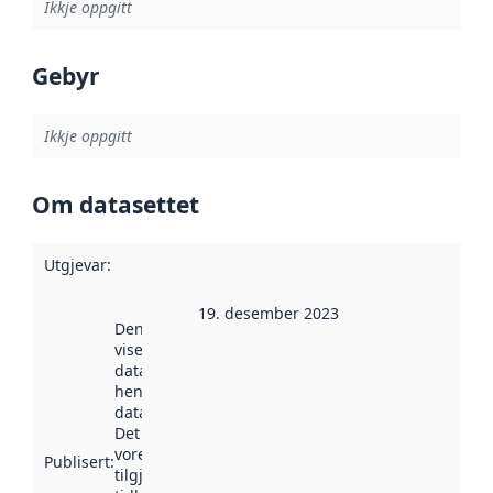
Ikkje oppgitt
Gebyr
Ikkje oppgitt
Om datasettet
Utgjevar
:
19. desember 2023
Denne datoen
viser når
datasettet vart
henta inn av
data.norge.no.
Det kan ha
vore
Publisert
:
tilgjengeleg