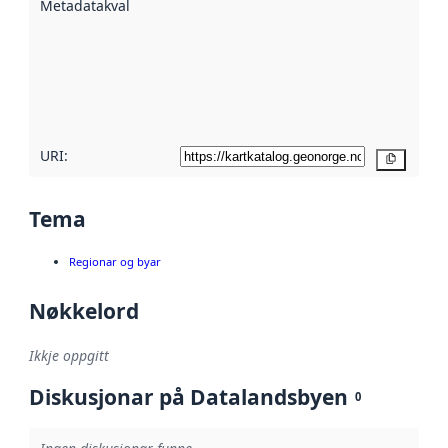
Metadatakvalitet
:
hjelp av
metadata.
Les meir om
metadatakvalitet
her
URI:
Kopier
Tema
Regionar og byar
Nøkkelord
Ikkje oppgitt
Diskusjonar på Datalandsbyen
0