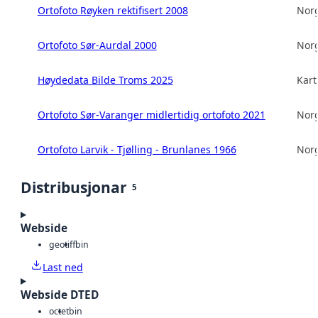
Ortofoto Røyken rektifisert 2008
Norg
Ortofoto Sør-Aurdal 2000
Norg
Høydedata Bilde Troms 2025
Kart
Ortofoto Sør-Varanger midlertidig ortofoto 2021
Norg
Ortofoto Larvik - Tjølling - Brunlanes 1966
Norg
Distribusjonar
5
Webside
geotiff
bin
Last ned
Webside DTED
octet
bin