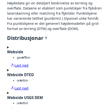
Høydedata gir en detaljert beskrivelse av terreng og
overflate. Dataene er etablert som punktskyer fra flybåren
laserskanning eller matching fra flybilder. Punktskyene
har varierende tetthet (punkt/m2 ) tilpasset ulike formål.
Fra punktskyene er det generert høydemodeller på grid-
format av terreng (DTM) og overflate (DOM).
Distribusjonar
5
Webside
geotiff
bin
Last ned
Webside DTED
octet
bin
Last ned
Webside USGS DEM
octet
bin