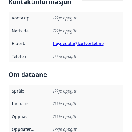
Kontaktinformasjon
Kontaktpunkt
:
Ikkje oppgitt
Nettside
:
Ikkje oppgitt
E-post
:
hoydedata@kartverket.no
Telefon
:
Ikkje oppgitt
Om dataane
Språk
:
Ikkje oppgitt
Innhaldsleverandørar
Ikkje oppgitt
:
Opphav
:
Ikkje oppgitt
Oppdateringsfrekvens
Ikkje oppgitt
: