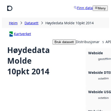
Hopp til hovudinnhald
Finn data
Meny
Heim
Datasett
Høydedata Molde 10pkt 2014
Kartverket
Distribusjonar
API
Bruk datasett
5
Høydedata
Webside
Molde
bin
geotiff
10pkt 2014
Webside DTE
bin
octet
Webside US
bin
octet