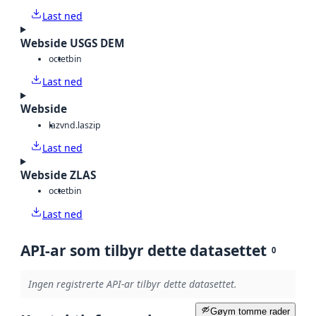
Last ned
Webside USGS DEM
octet
bin
Last ned
Webside
laz
vnd.laszip
Last ned
Webside ZLAS
octet
bin
Last ned
API-ar som tilbyr dette datasettet
0
Ingen registrerte API-ar tilbyr dette datasettet.
Gøym tomme rader