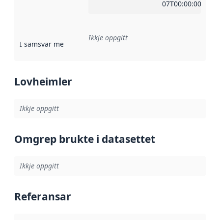
07T00:00:00Z
Ikkje oppgitt
I samsvar med
:
Referanse til ei implementeringsregel eller an
Lovheimler
Ikkje oppgitt
Omgrep brukte i datasettet
Ikkje oppgitt
Referansar