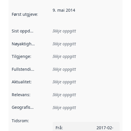
9. mai 2014
Først utgjeve
:
Denne datoen seier når dataa i dette datasettet 
Sist oppdatert
:
Ikkje oppgitt
Nøyaktigheit
:
Ikkje oppgitt
Tilgjenge
:
Ikkje oppgitt
Fullstendigheit
:
Ikkje oppgitt
Aktualitet
:
Ikkje oppgitt
Relevans
:
Ikkje oppgitt
Geografisk område
:
Ikkje oppgitt
Tidsrom
:
Frå
:
2017-02-