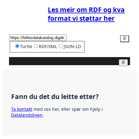
Les meir om RDF og kva
format vi støttar her
Kopier
Turtle
RDF/XML
JSON-LD
Kopier
Fann du det du leitte etter?
Ta kontakt
med oss her, eller spør om hjelp i
Datalandsbyen
.