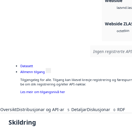
Webside
vnd.las
laz
Webside ZLA
bin
octet
Ingen registrerte API
Datasett
Allmenn tilgang
Tilgjengeleg for alle. Tilgang kan likevel krevje registrering og førespu
be om slik registrering og/eller API-nøklar.
Les meir om tilgangsnivå her
Oversikt
Distribusjonar og API-ar
Detaljar
Diskusjonar
RDF
5
0
Skildring