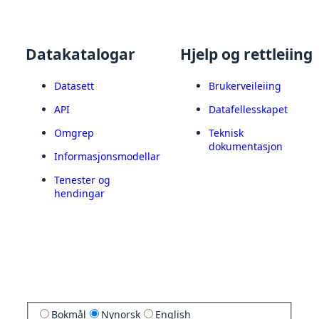
Datakatalogar
Hjelp og rettleiing
Datasett
Brukerveileiing
API
Datafellesskapet
Omgrep
Teknisk
dokumentasjon
Informasjonsmodellar
Tenester og
hendingar
Bokmål
Nynorsk
English