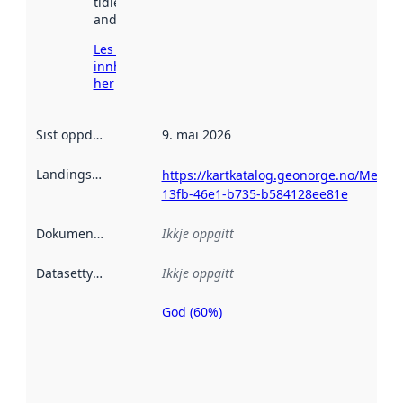
tidlegare
andre stader.
Les meir om
innhenting
her
Sist oppdatert
:
9. mai 2026
Landingsside
:
https://kartkatalog.geonorge.no/Metad
13fb-46e1-b735-b584128ee81e
Dokumentasjon
:
Ikkje oppgitt
Datasettype
:
Ikkje oppgitt
God (60%)
Metadatakvalitet
er ein indikator
på kor godt
datasettene er
beskrive ved