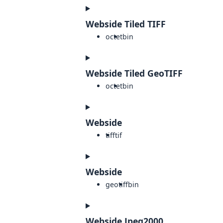
Webside Tiled TIFF
octet
bin
Webside Tiled GeoTIFF
octet
bin
Webside
tiff
tif
Webside
geotiff
bin
Webside Jpeg2000