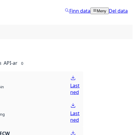
Finn data
Del data
Meny
API-ar
8
0
Last
bin
ned
Last
ng
ned
 ECW