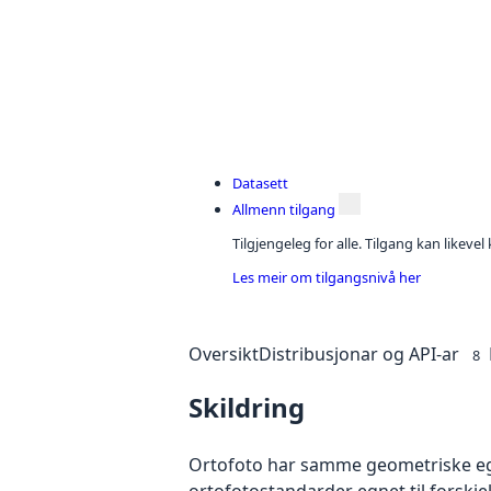
Datasett
Allmenn tilgang
Tilgjengeleg for alle. Tilgang kan likeve
Les meir om tilgangsnivå her
Oversikt
Distribusjonar og API-ar
8
Skildring
Ortofoto har samme geometriske egen
ortofotostandarder egnet til forskj