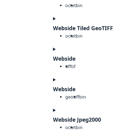
octet
bin
Webside Tiled GeoTIFF
octet
bin
Webside
tiff
tif
Webside
geotiff
bin
Webside Jpeg2000
octet
bin