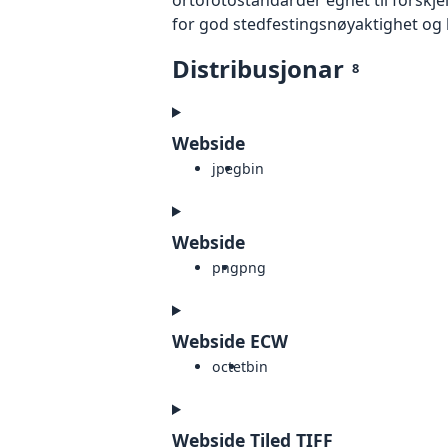
for god stedfestingsnøyaktighet og 
Distribusjonar
8
Webside
jpeg
bin
Webside
png
png
Webside ECW
octet
bin
Webside Tiled TIFF