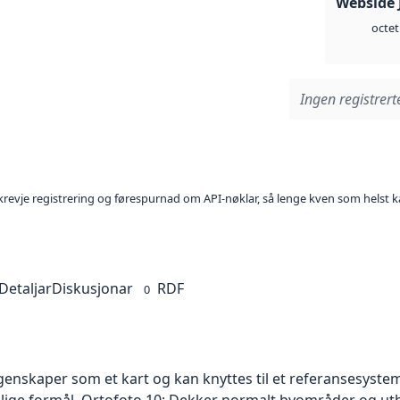
Webside 
octet
Ingen registrerte
l krevje registrering og førespurnad om API-nøklar, så lenge kven som helst ka
Detaljar
Diskusjonar
RDF
0
skaper som et kart og kan knyttes til et referansesystem. 
ellige formål. Ortofoto 10: Dekker normalt byområder og 