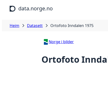
Hopp til hovudinnhald
data.norge.no
Heim
Datasett
Ortofoto Inndalen 1975
Norge i bilder
Ortofoto Innda