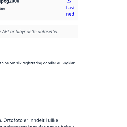
Jpeg2000
Last
bin
ned
 API-ar tilbyr dette datasettet.
n be om slik registrering og/eller API-nøklar.
Ortofoto er inndelt i ulike
utbyggingsområder der det er behov