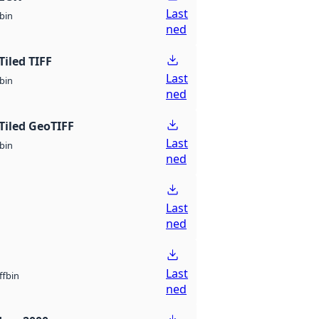
Last
bin
ned
Tiled TIFF
Last
bin
ned
Tiled GeoTIFF
Last
bin
ned
Last
ned
Last
bin
ff
ned