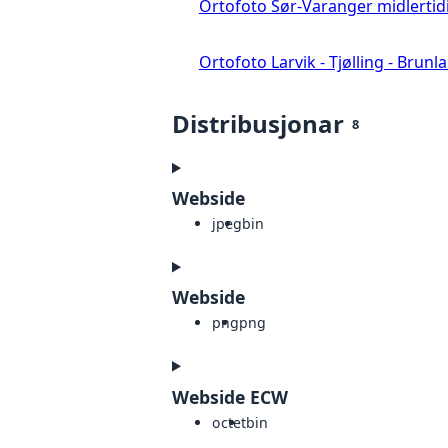
Ortofoto Sør-Varanger midlertid
Ortofoto Larvik - Tjølling - Brunl
Distribusjonar
8
Webside
jpeg
bin
Webside
png
png
Webside ECW
octet
bin