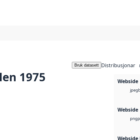
Distribusjonar
Bruk datasett
len 1975
Webside
jpeg
Webside
p
png
Webside