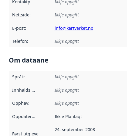
Kontaktpunkt
:
Ikkje oppgitt
Nettside
:
Ikkje oppgitt
E-post
:
info@kartverket.no
Telefon
:
Ikkje oppgitt
Om dataane
Språk
:
Ikkje oppgitt
Innhaldsleverandørar
Ikkje oppgitt
:
Opphav
:
Ikkje oppgitt
Oppdateringsfrekvens
Ikkje Planlagt
:
24. september 2008
Først utgjeve
:
Denne datoen seier når dataa i dette datasettet 