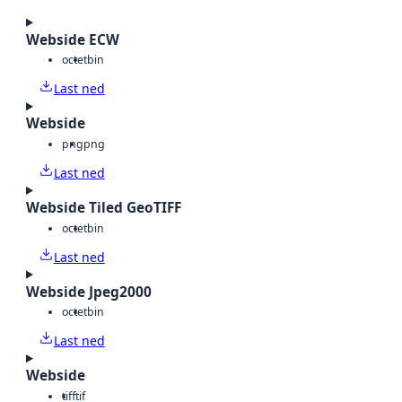
Webside ECW
octet
bin
Last ned
Webside
png
png
Last ned
Webside Tiled GeoTIFF
octet
bin
Last ned
Webside Jpeg2000
octet
bin
Last ned
Webside
tiff
tif