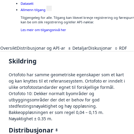
Datasett
Allmenn tilgang
Tilgjengeleg for alle. Tilgang kan likevel krevje registrering og førespu
kan be om slik registrering og/eller API-nøklar.
Les meir om tilgangsnivå her
Oversikt
Distribusjonar og API-ar
Detaljar
Diskusjonar
RDF
8
0
Skildring
Ortofoto har samme geometriske egenskaper som et kart
og kan knyttes til et referansesystem. Ortofoto er inndelt i
ulike ortofotostandarder egnet til forskjellige formål.
Ortofoto 10: Dekker normalt byområder og
utbyggingsområder der det er behov for god
stedfestingsnøyaktighet og høy oppløsning.
Bakkeoppløsningen er som regel 0,04 – 0,15 m.
Nøyaktighet ± 0.35 m.
Distribusjonar
8