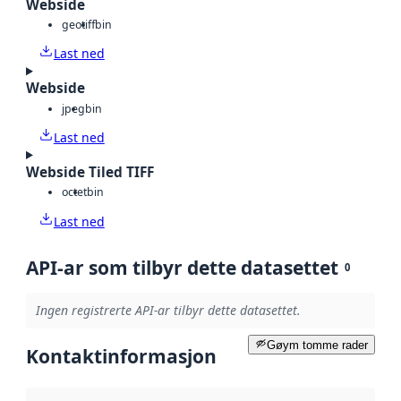
Webside
geotiff
bin
Last ned
Webside
jpeg
bin
Last ned
Webside Tiled TIFF
octet
bin
Last ned
API-ar som tilbyr dette datasettet
0
Ingen registrerte API-ar tilbyr dette datasettet.
Gøym tomme rader
Kontaktinformasjon