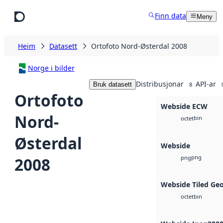
Hopp til hovudinnhald
Finn data
Meny
Heim
Datasett
Ortofoto Nord-Østerdal 2008
Norge i bilder
Distribusjonar
API-ar
Bruk datasett
8
Ortofoto
Webside ECW
Nord-
bin
octet
Østerdal
Webside
png
2008
png
Webside Tiled Ge
bin
octet