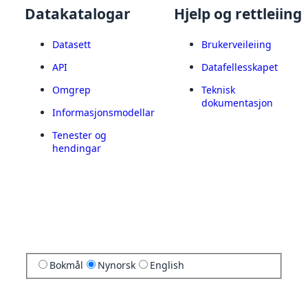
Datakatalogar
Hjelp og rettleiing
Datasett
Brukerveileiing
API
Datafellesskapet
Omgrep
Teknisk
dokumentasjon
Informasjonsmodellar
Tenester og
hendingar
Bokmål
Nynorsk
English