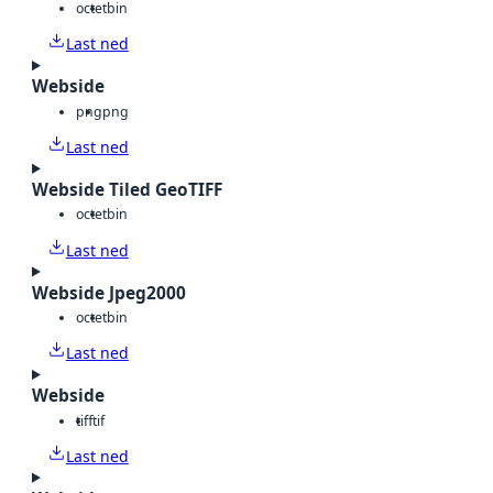
octet
bin
Last ned
Webside
png
png
Last ned
Webside Tiled GeoTIFF
octet
bin
Last ned
Webside Jpeg2000
octet
bin
Last ned
Webside
tiff
tif
Last ned