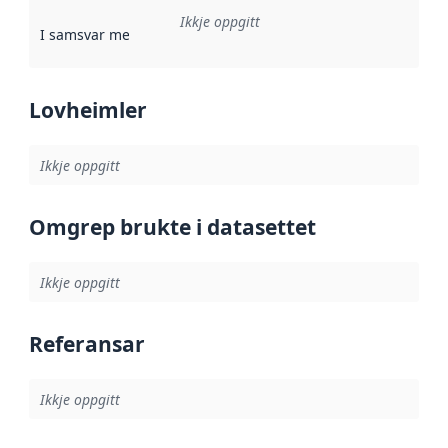
Ikkje oppgitt
I samsvar med
:
Referanse til ei implementeringsregel eller an
Lovheimler
Ikkje oppgitt
Omgrep brukte i datasettet
Ikkje oppgitt
Referansar
Ikkje oppgitt