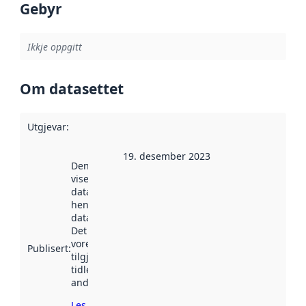
Gebyr
Ikkje oppgitt
Om datasettet
Utgjevar
:
19. desember 2023
Denne datoen
viser når
datasettet vart
henta inn av
data.norge.no.
Det kan ha
vore
Publisert
:
tilgjengeleg
tidlegare
andre stader.
Les meir om