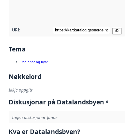
Les meir om
metadatakvalitet
her
URI:
Kopier
Tema
Regionar og byar
Nøkkelord
Ikkje oppgitt
Diskusjonar på Datalandsbyen
0
Ingen diskusjonar funne
Kva er Datalandsbyen?