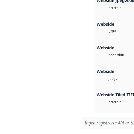
Webside Jpeg200
bin
octet
Webside
tif
tiff
Webside
bin
geotiff
Webside
bin
jpeg
Webside Tiled TIF
bin
octet
Ingen registrerte API-ar ti