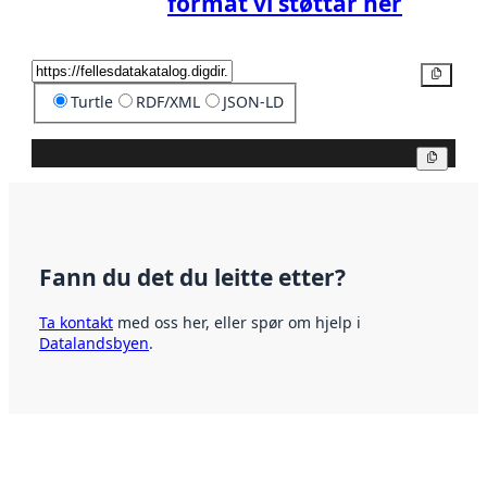
format vi støttar her
Kopier
Turtle
RDF/XML
JSON-LD
Kopier
Fann du det du leitte etter?
Ta kontakt
med oss her, eller spør om hjelp i
Datalandsbyen
.