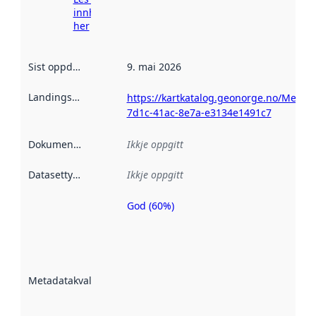
innhenting
her
Sist oppdatert
:
9. mai 2026
Landingsside
:
https://kartkatalog.geonorge.no/Metad
7d1c-41ac-8e7a-e3134e1491c7
Dokumentasjon
:
Ikkje oppgitt
Datasettype
:
Ikkje oppgitt
God (60%)
Metadatakvalitet
er ein indikator
på kor godt
datasettene er
beskrive ved
Metadatakvalitet
:
hjelp av
metadata.