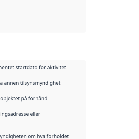
entet startdato for aktivitet
ra annen tilsynsmyndighet
nsobjektet på forhånd
ningsadresse eller
smyndigheten om hva forholdet