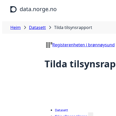
Hopp til hovudinnhald
data.norge.no
Heim
Datasett
Tilda tilsynsrapport
Registerenheten i brønnøysund
Tilda tilsynsra
Datasett