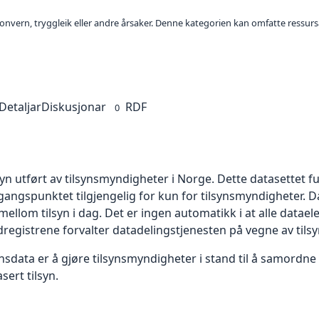
sonvern, tryggleik eller andre årsaker. Denne kategorien kan omfatte ressurs
Detaljar
Diskusjonar
RDF
0
syn utført av tilsynsmyndigheter i Norge. Dette datasettet 
gangspunktet tilgjengelig for kun for tilsynsmyndigheter. Dat
mellom tilsyn i dag. Det er ingen automatikk i at alle datae
registrene forvalter datadelingstjenesten på vegne av til
nsdata er å gjøre tilsynsmyndigheter i stand til å samordne
sert tilsyn.