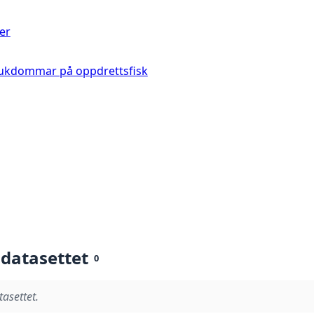
er
e sjukdommar på oppdrettsfisk
 datasettet
0
tasettet.