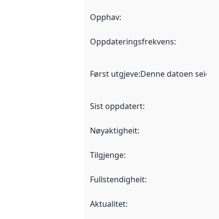
Opphav
:
Oppdateringsfrekvens
:
Først utgjeve
:
Denne datoen seier nå
Sist oppdatert
:
Nøyaktigheit
:
Tilgjenge
:
Fullstendigheit
:
Aktualitet
: