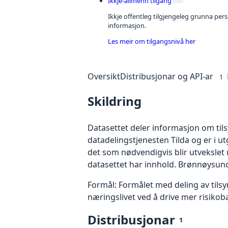
Ikkje-allmenn tilgang
Ikkje offentleg tilgjengeleg grunna per
informasjon.
Les meir om tilgangsnivå her
Oversikt
Distribusjonar og API-ar
1
Skildring
Datasettet deler informasjon om til
datadelingstjenesten Tilda og er i ut
det som nødvendigvis blir utvekslet 
datasettet har innhold. Brønnøysund
Formål: Formålet med deling av tilsy
næringslivet ved å drive mer risikoba
Distribusjonar
1