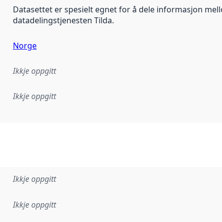
Datasettet er spesielt egnet for å dele informasjon me
datadelingstjenesten Tilda.
Norge
Ikkje oppgitt
Ikkje oppgitt
lementeringsregel eller anna spesifikasjon som ligg til grun
Ikkje oppgitt
Ikkje oppgitt