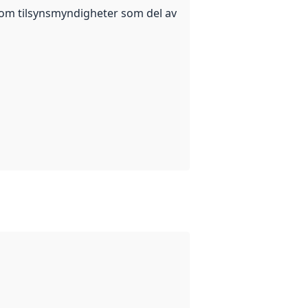
llom tilsynsmyndigheter som del av
n for datasettet.