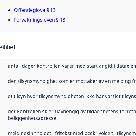
Offentleglova § 13
Forvaltningsloven § 13
ettet
antall dager kontrollen varer med start angitt i dataelem
den tilsynsmyndighet som er mottaker av en melding f
et tilsyn hvor tilsynsmyndigheten ikke har varslet tilsy
der kontrollen skjer, uavhengig av tildaenhetens forret
beliggenhetsadresse
meldingsinnholdet i fritekst med beskrivelse til tilsyn