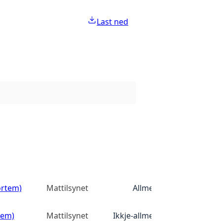
Last ned
ortem)
Mattilsynet
Allmenn tilgang
tem)
Mattilsynet
Ikkje-allmenn tilgang