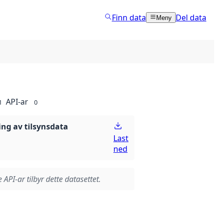
Finn data
Del data
Meny
API-ar
1
0
ing av tilsynsdata
Last
ned
 API-ar tilbyr dette datasettet.