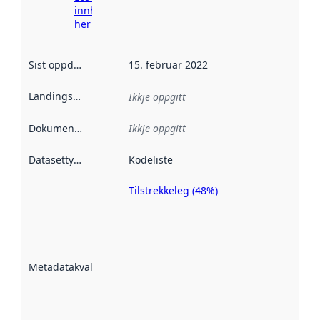
innhenting
her
Sist oppdatert
:
15. februar 2022
Landingsside
:
Ikkje oppgitt
Dokumentasjon
:
Ikkje oppgitt
Datasettype
:
Kodeliste
Tilstrekkeleg (48%)
Metadatakvalitet
er ein indikator
på kor godt
datasettene er
beskrive ved
Metadatakvalitet
:
hjelp av
metadata.
Les meir om
metadatakvalitet