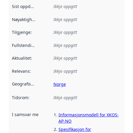
Sist oppdatert
:
Ikkje oppgitt
Nøyaktigheit
:
Ikkje oppgitt
Tilgjenge
:
Ikkje oppgitt
Fullstendigheit
:
Ikkje oppgitt
Aktualitet
:
Ikkje oppgitt
Relevans
:
Ikkje oppgitt
Geografisk område
:
Norge
Tidsrom
:
Ikkje oppgitt
I samsvar med
:
Referanse til ei implementeringsregel eller an
Informasjonsmodell for XKOS-
AP-NO
Spesifikasjon for