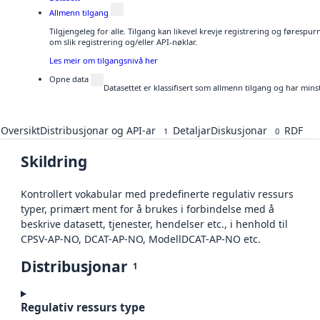
Allmenn tilgang
Tilgjengeleg for alle. Tilgang kan likevel krevje registrering og føresp
om slik registrering og/eller API-nøklar.
Les meir om tilgangsnivå her
Opne data
Datasettet er klassifisert som allmenn tilgang og har mins
Oversikt
Distribusjonar og API-ar
Detaljar
Diskusjonar
RDF
1
0
Skildring
Kontrollert vokabular med predefinerte regulativ ressurs
typer, primært ment for å brukes i forbindelse med å
beskrive datasett, tjenester, hendelser etc., i henhold til
CPSV-AP-NO, DCAT-AP-NO, ModellDCAT-AP-NO etc.
Distribusjonar
1
Regulativ ressurs type