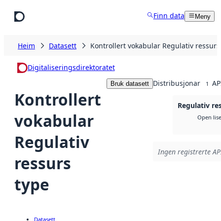
Hopp til hovudinnhald
Finn data
Meny
Heim
Datasett
Kontrollert vokabular Regulativ ressurs
Digitaliseringsdirektoratet
Distribusjonar
AP
Bruk datasett
1
Kontrollert
Regulativ re
vokabular
Open lis
Regulativ
Ingen registrerte API
ressurs
type
Datasett