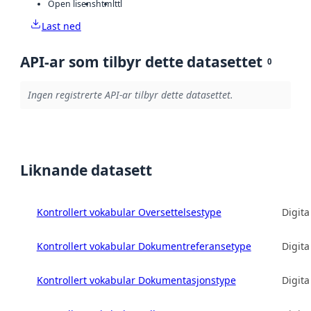
Open lisens
html
ttl
Last ned
API-ar som tilbyr dette datasettet
0
Ingen registrerte API-ar tilbyr dette datasettet.
Liknande datasett
Kontrollert vokabular Oversettelsestype
Digita
Kontrollert vokabular Dokumentreferansetype
Digita
Kontrollert vokabular Dokumentasjonstype
Digita