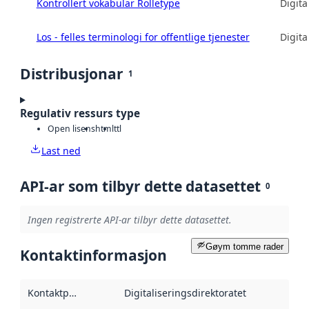
Kontrollert vokabular Rolletype
Digita
Los - felles terminologi for offentlige tjenester
Digita
Distribusjonar
1
Regulativ ressurs type
Open lisens
html
ttl
Last ned
API-ar som tilbyr dette datasettet
0
Ingen registrerte API-ar tilbyr dette datasettet.
Gøym tomme rader
Kontaktinformasjon
Kontaktpunkt
:
Digitaliseringsdirektoratet