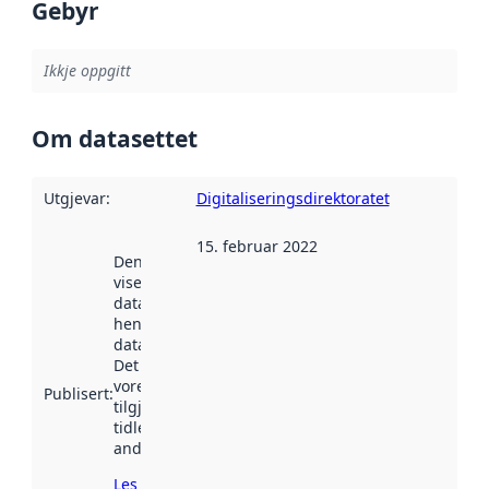
Gebyr
Ikkje oppgitt
Om datasettet
Utgjevar
:
Digitaliseringsdirektoratet
15. februar 2022
Denne datoen
viser når
datasettet vart
henta inn av
data.norge.no.
Det kan ha
vore
Publisert
:
tilgjengeleg
tidlegare
andre stader.
Les meir om