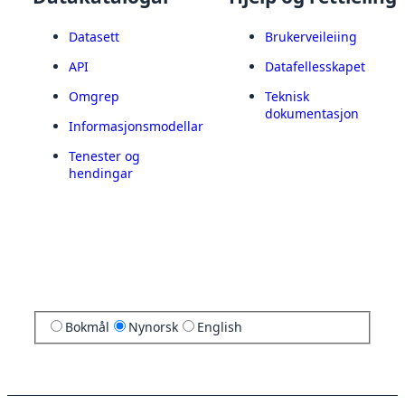
Datasett
Brukerveileiing
API
Datafellesskapet
Omgrep
Teknisk
dokumentasjon
Informasjonsmodellar
Tenester og
hendingar
Bokmål
Nynorsk
English