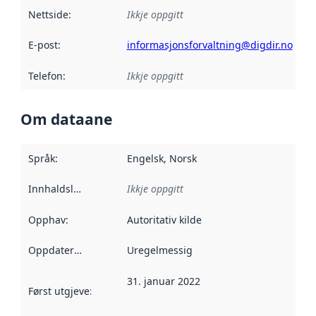
Nettside
:
Ikkje oppgitt
E-post
:
informasjonsforvaltning@digdir.no
Telefon
:
Ikkje oppgitt
Om dataane
Språk
:
Engelsk, Norsk
Innhaldsleverandørar
Ikkje oppgitt
:
Opphav
:
Autoritativ kilde
Oppdateringsfrekvens
Uregelmessig
:
31. januar 2022
Først utgjeve
:
Denne datoen seier når dataa i dette datasettet 