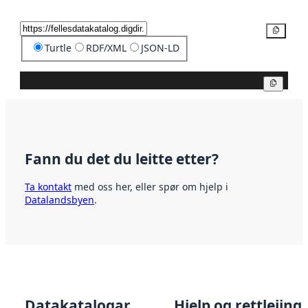
Kopier
Turtle
RDF/XML
JSON-LD
Kopier
Fann du det du leitte etter?
Ta kontakt
med oss her, eller spør om hjelp i
Datalandsbyen
.
Datakatalogar
Hjelp og rettleiing