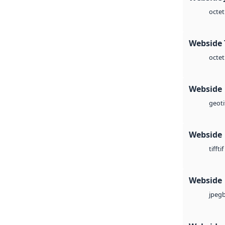
octet
Webside 
octet
Webside
geoti
Webside
tif
tiff
Webside
jpeg