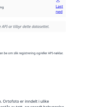
Last
ng
ned
 API-ar tilbyr dette datasettet.
n be om slik registrering og/eller API-nøklar.
Ortofoto er inndelt i ulike
estår av tett- og spredt bebyggelse