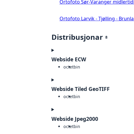
Ortofoto Sør-Varanger midlertid
Ortofoto Larvik - Tjølling - Brunl
Distribusjonar
8
Webside ECW
octet
bin
Webside Tiled GeoTIFF
octet
bin
Webside Jpeg2000
octet
bin