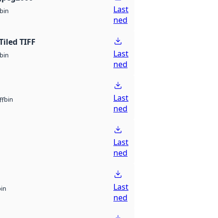
Last
bin
ned
Tiled TIFF
Last
bin
ned
Last
bin
ff
ned
Last
ned
Last
bin
ned