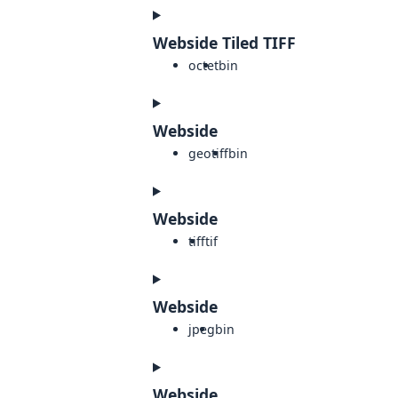
Webside Tiled TIFF
octet
bin
Webside
geotiff
bin
Webside
tiff
tif
Webside
jpeg
bin
Webside