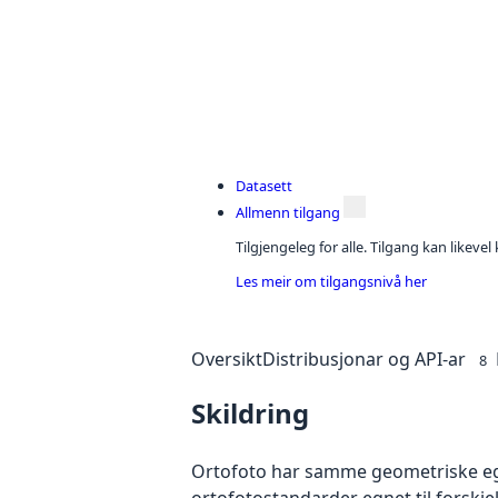
Datasett
Allmenn tilgang
Tilgjengeleg for alle. Tilgang kan likeve
Les meir om tilgangsnivå her
Oversikt
Distribusjonar og API-ar
8
Skildring
Ortofoto har samme geometriske egen
ortofotostandarder egnet til forskj