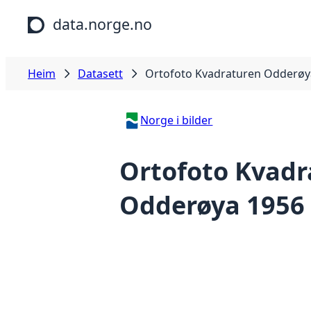
Hopp til hovudinnhald
data.norge.no
Heim
Datasett
Ortofoto Kvadraturen Odderøy
Norge i bilder
Ortofoto Kvadr
Odderøya 1956