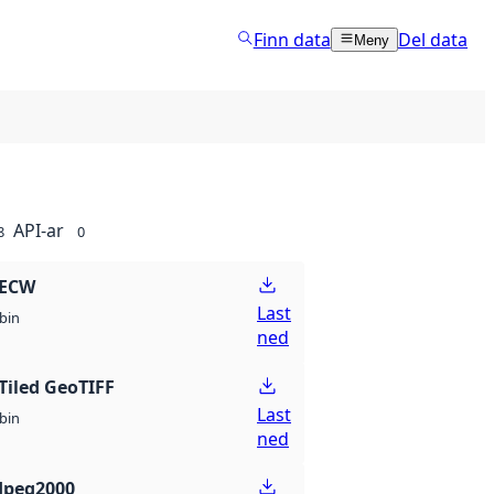
Finn data
Del data
Meny
API-ar
8
0
 ECW
Last
bin
ned
Tiled GeoTIFF
Last
bin
ned
Jpeg2000