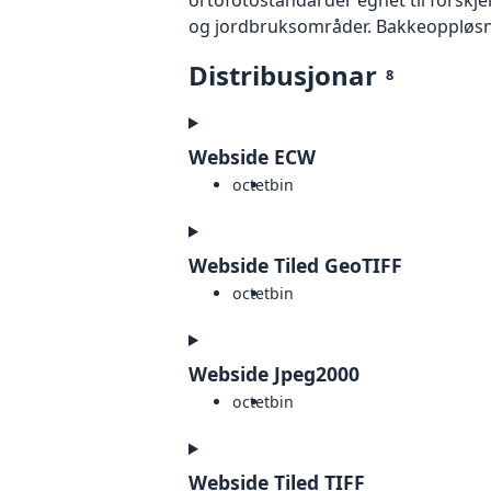
og jordbruksområder. Bakkeoppløsnin
Distribusjonar
8
Webside ECW
octet
bin
Webside Tiled GeoTIFF
octet
bin
Webside Jpeg2000
octet
bin
Webside Tiled TIFF