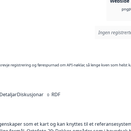
Webside
p
png
Ingen registrerte
l krevje registrering og førespurnad om API-nøklar, så lenge kven som helst ka
Detaljar
Diskusjonar
RDF
0
skaper som et kart og kan knyttes til et referansesystem. 
ellige formål. Ortofoto 20: Dekker områder som i hovedsak b