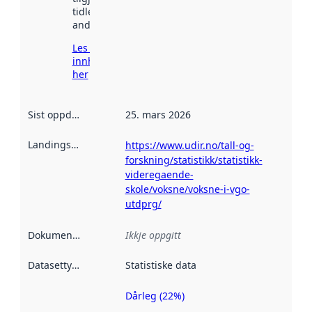
tidlegare
andre stader.
Les meir om
innhenting
her
Sist oppdatert
:
25. mars 2026
Landingsside
:
https://www.udir.no/tall-og-
forskning/statistikk/statistikk-
videregaende-
skole/voksne/voksne-i-vgo-
utdprg/
Dokumentasjon
:
Ikkje oppgitt
Datasettype
:
Statistiske data
Dårleg (22%)
Metadatakvalitet