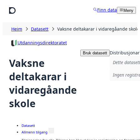
Hopp til hovudinnhald
Finn data
Meny
Heim
Datasett
Vaksne deltakarar i vidaregåande skole
Utdanningsdirektoratet
Distribusjonar
Bruk datasett
Vaksne
Dette datasett
deltakarar i
Ingen registre
vidaregåande
skole
Datasett
Allmenn tilgang