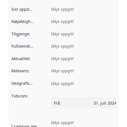
Sist oppdatert
:
Ikkje oppgitt
Nøyaktigheit
:
Ikkje oppgitt
Tilgjenge
:
Ikkje oppgitt
Fullstendigheit
:
Ikkje oppgitt
Aktualitet
:
Ikkje oppgitt
Relevans
:
Ikkje oppgitt
Geografisk område
:
Ikkje oppgitt
Tidsrom
:
Frå
:
31. juli 2024
Ikkje oppgitt
I samsvar med
:
Referanse til ei implementeringsregel eller an