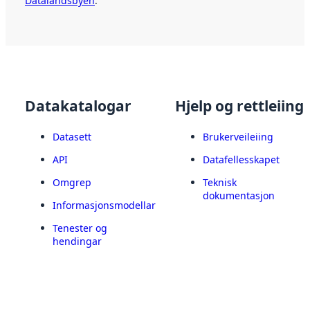
Datalandsbyen
.
Datakatalogar
Hjelp og rettleiing
Datasett
Brukerveileiing
API
Datafellesskapet
Omgrep
Teknisk
dokumentasjon
Informasjonsmodellar
Tenester og
hendingar