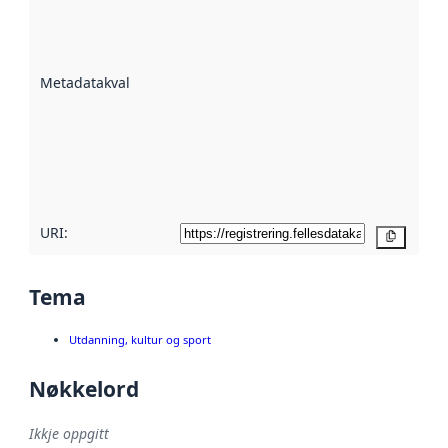
er ein indikator
på kor godt
datasettene er
beskrive ved
Metadatakvalitet
:
hjelp av
metadata.
Les meir om
metadatakvalitet
her
URI:
Kopier
Tema
Utdanning, kultur og sport
Nøkkelord
Ikkje oppgitt