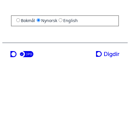
Bokmål
Nynorsk
English
ei teneste frå