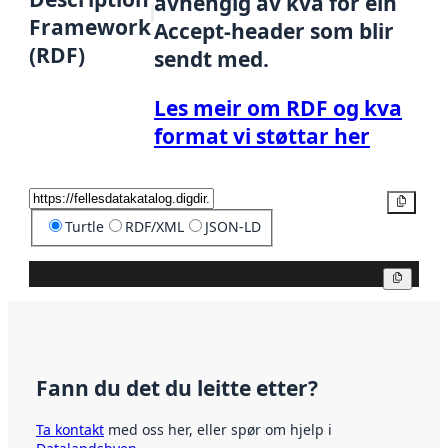
avhengig av kva for ein
Framework
Accept-header som blir
(RDF)
sendt med.
Les meir om RDF og kva
format vi støttar her
Kopier
Turtle
RDF/XML
JSON-LD
Kopier
Fann du det du leitte etter?
Ta kontakt
med oss her, eller spør om hjelp i