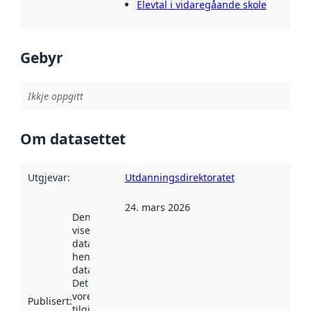
Elevtal i vidaregåande skole
Gebyr
Ikkje oppgitt
Om datasettet
Utgjevar
:
Utdanningsdirektoratet
24. mars 2026
Denne datoen
viser når
datasettet vart
henta inn av
data.norge.no.
Det kan ha
vore
Publisert
:
tilgjengeleg