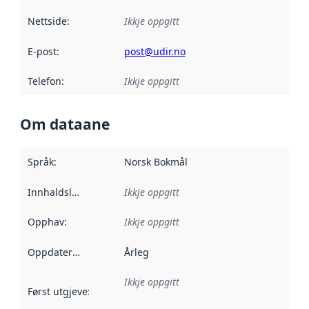
Nettside
:
Ikkje oppgitt
E-post
:
post@udir.no
Telefon
:
Ikkje oppgitt
Om dataane
Språk
:
Norsk Bokmål
Innhaldsleverandørar
Ikkje oppgitt
:
Opphav
:
Ikkje oppgitt
Oppdateringsfrekvens
Årleg
:
Ikkje oppgitt
Først utgjeve
:
Denne datoen seier når dataa i dette datasettet 