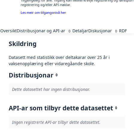
Tilgjengeleg for alle. Tilgang kan likevel krevje registrering og førespu
registrering og/eller API-nøklar.
Les meir om tilgangsnivå her
Oversikt
Distribusjonar og API-ar
Detaljar
Diskusjonar
RDF
0
0
Skildring
Datasett med statistikk over deltakarar over 25 år i
vaksenopplæring eller vidaregåande skole.
Distribusjonar
0
Dette datasettet har ingen distribusjonar.
API-ar som tilbyr dette datasettet
0
Ingen registrerte API-ar tilbyr dette datasettet.