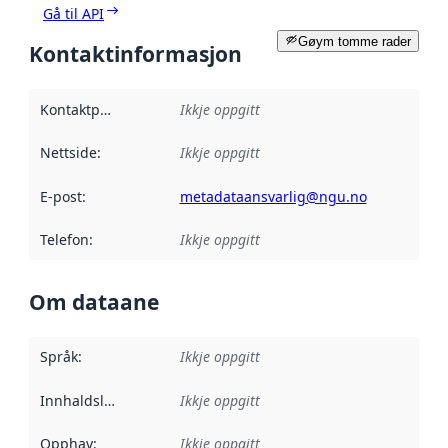
Gå til API
Gøym tomme rader
Kontaktinformasjon
Kontaktpunkt
:
Ikkje oppgitt
Nettside
:
Ikkje oppgitt
E-post
:
metadataansvarlig@ngu.no
Telefon
:
Ikkje oppgitt
Om dataane
Språk
:
Ikkje oppgitt
Innhaldsleverandørar
Ikkje oppgitt
:
Opphav
:
Ikkje oppgitt