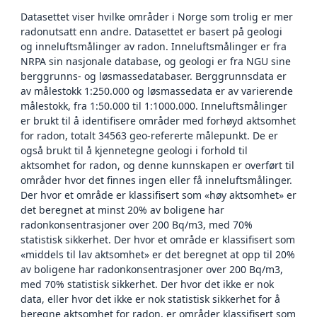
Datasettet viser hvilke områder i Norge som trolig er mer
radonutsatt enn andre. Datasettet er basert på geologi
og inneluftsmålinger av radon. Inneluftsmålinger er fra
NRPA sin nasjonale database, og geologi er fra NGU sine
berggrunns- og løsmassedatabaser. Berggrunnsdata er
av målestokk 1:250.000 og løsmassedata er av varierende
målestokk, fra 1:50.000 til 1:1000.000. Inneluftsmålinger
er brukt til å identifisere områder med forhøyd aktsomhet
for radon, totalt 34563 geo-refererte målepunkt. De er
også brukt til å kjennetegne geologi i forhold til
aktsomhet for radon, og denne kunnskapen er overført til
områder hvor det finnes ingen eller få inneluftsmålinger.
Der hvor et område er klassifisert som «høy aktsomhet» er
det beregnet at minst 20% av boligene har
radonkonsentrasjoner over 200 Bq/m3, med 70%
statistisk sikkerhet. Der hvor et område er klassifisert som
«middels til lav aktsomhet» er det beregnet at opp til 20%
av boligene har radonkonsentrasjoner over 200 Bq/m3,
med 70% statistisk sikkerhet. Der hvor det ikke er nok
data, eller hvor det ikke er nok statistisk sikkerhet for å
beregne aktsomhet for radon, er områder klassifisert som