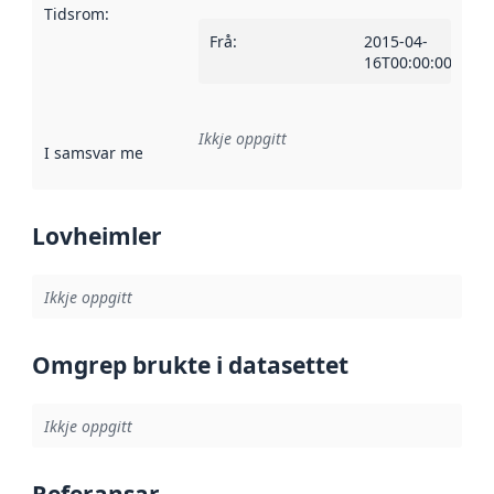
Tidsrom
:
Frå
:
2015-04-
16T00:00:00Z
Ikkje oppgitt
I samsvar med
:
Referanse til ei implementeringsregel eller an
Lovheimler
Ikkje oppgitt
Omgrep brukte i datasettet
Ikkje oppgitt