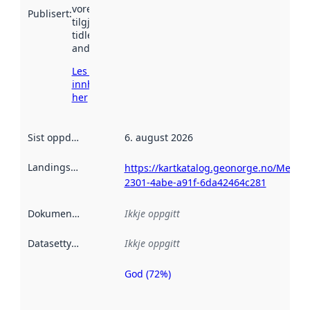
vore
Publisert
:
tilgjengeleg
tidlegare
andre stader.
Les meir om
innhenting
her
Sist oppdatert
:
6. august 2026
Landingsside
:
https://kartkatalog.geonorge.no/Metad
2301-4abe-a91f-6da42464c281
Dokumentasjon
:
Ikkje oppgitt
Datasettype
:
Ikkje oppgitt
God (72%)
Metadatakvalitet
er ein indikator
på kor godt