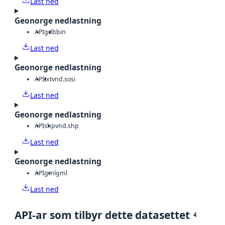
Last ned
Geonorge nedlastning
API
gdb
bin
Last ned
Geonorge nedlastning
API
txt
vnd.sosi
Last ned
Geonorge nedlastning
API
shp
vnd.shp
Last ned
Geonorge nedlastning
API
gml
gml
Last ned
API-ar som tilbyr dette datasettet
4