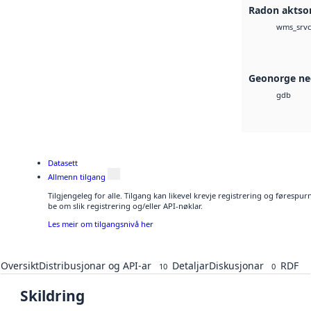
Radon aktso
wms_srvc
Geonorge ne
gdb
Datasett
Allmenn tilgang
Tilgjengeleg for alle. Tilgang kan likevel krevje registrering og førespu
be om slik registrering og/eller API-nøklar.
Les meir om tilgangsnivå her
Oversikt
Distribusjonar og API-ar
Detaljar
Diskusjonar
RDF
10
0
Skildring