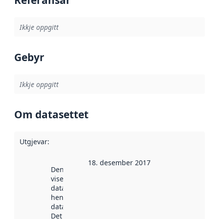
Referansar
Ikkje oppgitt
Gebyr
Ikkje oppgitt
Om datasettet
Utgjevar
:
18. desember 2017
Denne datoen
viser når
datasettet vart
henta inn av
data.norge.no.
Det kan ha