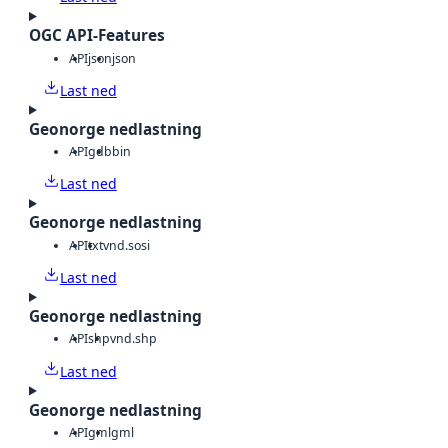
OGC API-Features
API
json
json
Last ned
Geonorge nedlastning
API
gdb
bin
Last ned
Geonorge nedlastning
API
txt
vnd.sosi
Last ned
Geonorge nedlastning
API
shp
vnd.shp
Last ned
Geonorge nedlastning
API
gml
gml