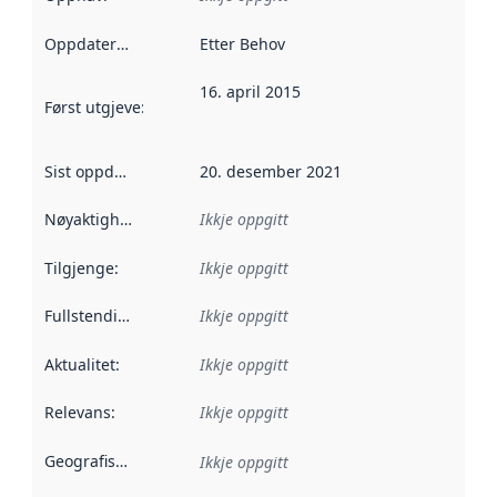
Oppdateringsfrekvens
Etter Behov
:
16. april 2015
Først utgjeve
:
Denne datoen seier når dataa i dette datasettet 
Sist oppdatert
:
20. desember 2021
Nøyaktigheit
:
Ikkje oppgitt
Tilgjenge
:
Ikkje oppgitt
Fullstendigheit
:
Ikkje oppgitt
Aktualitet
:
Ikkje oppgitt
Relevans
:
Ikkje oppgitt
Geografisk område
:
Ikkje oppgitt