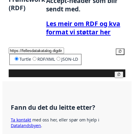
Accept-header som blir
(RDF)
sendt med.
Les meir om RDF og kva
format vi støttar her
Kopier
Turtle
RDF/XML
JSON-LD
Kopier
Fann du det du leitte etter?
Ta kontakt
med oss her, eller spør om hjelp i
Datalandsbyen
.