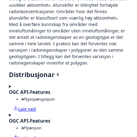
«usikker aktsomhet». Alunskifer er tilknyttet forhøyde
radonkonsentrasjoner. Områder hvor det finnes
alunskifer er klassifisert som «særlig høy aktsomhet».
Med å overføre kunnskap fra områder med
inneluftsmålinger til områder uten inneluftsmålinger, er
det antatt at radonegenskaper av en geologitype er det
samme i hele landet. I praksis kan det forventes noe
variasjon i radonegenskaper i polygoner av den samme
geologitypen. I tillegg kan det forventes variasjon i
radonegenskaper innenfor et polygon.
Distribusjonar
6
OGC API-Features
API
geojson
geojson
Last ned
OGC API-Features
API
json
json