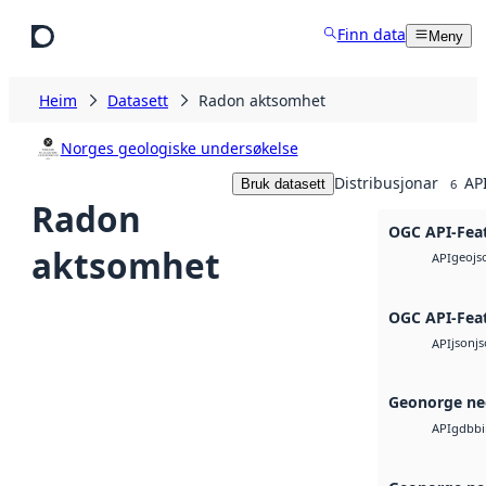
Hopp til hovudinnhald
Finn data
Meny
Heim
Datasett
Radon aktsomhet
Norges geologiske undersøkelse
Distribusjonar
API
Bruk datasett
6
Radon
OGC API-Fea
aktsomhet
geojs
API
OGC API-Fea
json
j
API
Geonorge ne
gdb
b
API