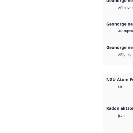
Geonorge ne
txt
vnd
API
Geonorge ne
shp
vn
API
Geonorge ne
gml
g
API
NGU Atom Fe
txt
Radon aktso
json