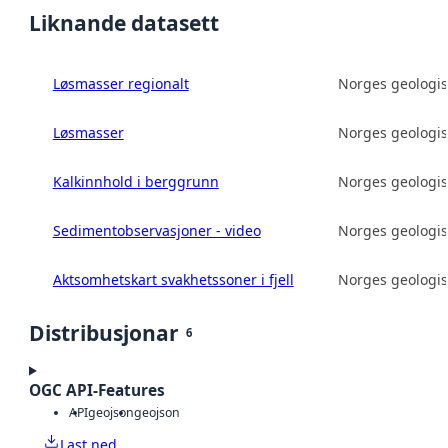
Liknande datasett
Løsmasser regionalt
Norges geologis
Løsmasser
Norges geologis
Kalkinnhold i berggrunn
Norges geologis
Sedimentobservasjoner - video
Norges geologis
Aktsomhetskart svakhetssoner i fjell
Norges geologis
Distribusjonar
6
OGC API-Features
API
geojson
geojson
Last ned