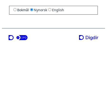
Bokmål
Nynorsk
English
ei teneste frå