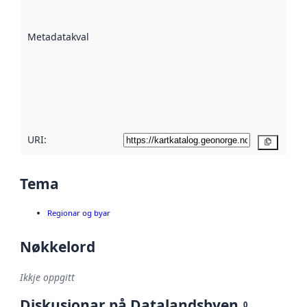
datasettene er
beskrive ved
Metadatakvalitet
:
hjelp av
metadata.
Les meir om
metadatakvalitet
her
URI:
Kopier
Tema
Regionar og byar
Nøkkelord
Ikkje oppgitt
Diskusjonar på Datalandsbyen
0