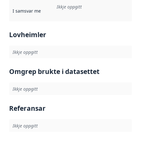
Ikkje oppgitt
I samsvar med
:
Referanse til ei implementeringsregel eller an
Lovheimler
Ikkje oppgitt
Omgrep brukte i datasettet
Ikkje oppgitt
Referansar
Ikkje oppgitt