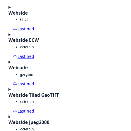
Webside
tiff
tif
Last ned
Webside ECW
octet
bin
Last ned
Webside
jpeg
bin
Last ned
Webside Tiled GeoTIFF
octet
bin
Last ned
Webside Jpeg2000
octet
bin