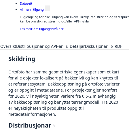
Datasett
Allmenn tilgang
Tilgjengeleg for alle. Tilgang kan likevel krevje registrering og førespu
kan be om slik registrering og/eller API-nøklar.
Les meir om tilgangsnivå her
Oversikt
Distribusjonar og API-ar
Detaljar
Diskusjonar
RDF
8
0
Skildring
Ortofoto har samme geometriske egenskaper som et kart
for alle objekter lokalisert på bakkenivå og kan knyttes til
et referansesystem. Bakkeoppløsning på ortofoto varierer
og er oppgitt i metadataene. For prosjekter gjennomført
før 2020, vil nøyaktigheten variere fra 0,5-2 m avhengig
av bakkeoppløsning og benyttet terrengmodell. Fra 2020
er nøyaktigheten til produktet oppgitt i
metadatainformasjonen.
Distribusjonar
8