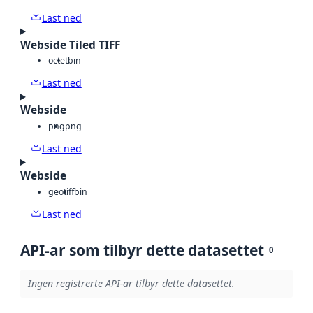
Last ned
Webside Tiled TIFF
octet
bin
Last ned
Webside
png
png
Last ned
Webside
geotiff
bin
Last ned
API-ar som tilbyr dette datasettet
0
Ingen registrerte API-ar tilbyr dette datasettet.