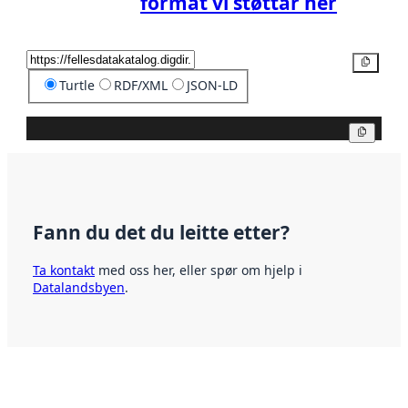
format vi støttar her
Kopier
Turtle
RDF/XML
JSON-LD
Kopier
Fann du det du leitte etter?
Ta kontakt
med oss her, eller spør om hjelp i
Datalandsbyen
.