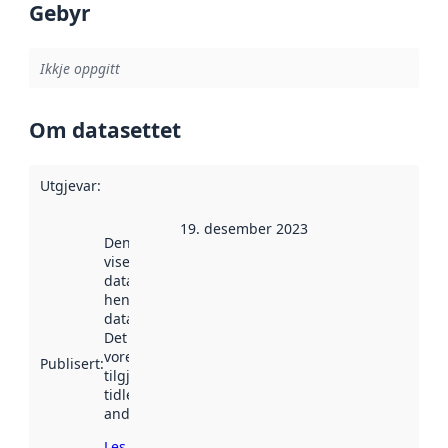
Gebyr
Ikkje oppgitt
Om datasettet
Utgjevar
:
19. desember 2023
Denne datoen
viser når
datasettet vart
henta inn av
data.norge.no.
Det kan ha
vore
Publisert
:
tilgjengeleg
tidlegare
andre stader.
Les meir om