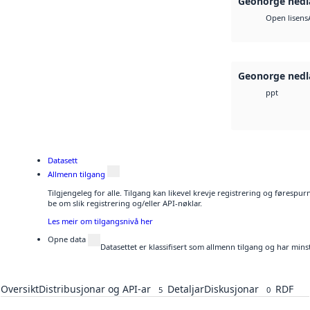
Geonorge nedl
Open lisens
Geonorge nedl
ppt
Datasett
Allmenn tilgang
Tilgjengeleg for alle. Tilgang kan likevel krevje registrering og førespu
be om slik registrering og/eller API-nøklar.
Les meir om tilgangsnivå her
Opne data
Datasettet er klassifisert som allmenn tilgang og har mins
Oversikt
Distribusjonar og API-ar
Detaljar
Diskusjonar
RDF
5
0