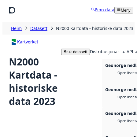
Hopp til hovudinnhald
Finn data
Meny
Heim
Datasett
N2000 Kartdata - historiske data 2023
Kartverket
Distribusjonar
API-a
Bruk datasett
4
N2000
Geonorge nedl
Kartdata -
Open lisens
historiske
Geonorge nedl
data 2023
Open lisens
Geonorge nedl
Open lisens