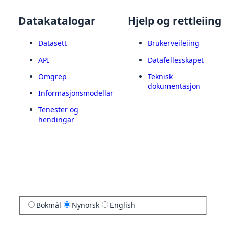
Datakatalogar
Hjelp og rettleiing
Datasett
Brukerveileiing
API
Datafellesskapet
Omgrep
Teknisk
dokumentasjon
Informasjonsmodellar
Tenester og
hendingar
Bokmål
Nynorsk
English