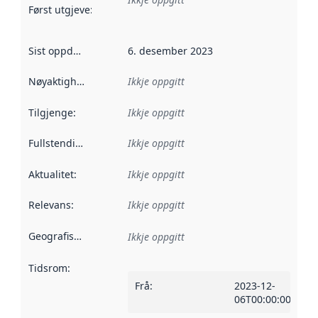
Først utgjeve
:
Denne datoen seier når dataa i dette datasettet 
Sist oppdatert
:
6. desember 2023
Nøyaktigheit
:
Ikkje oppgitt
Tilgjenge
:
Ikkje oppgitt
Fullstendigheit
:
Ikkje oppgitt
Aktualitet
:
Ikkje oppgitt
Relevans
:
Ikkje oppgitt
Geografisk område
:
Ikkje oppgitt
Tidsrom
:
Frå
:
2023-12-
06T00:00:00Z