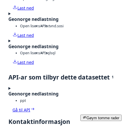
Last ned
Geonorge nedlastning
Open lisens
API
txt
vnd.sosi
Last ned
Geonorge nedlastning
Open lisens
API
sql
sql
Last ned
API-ar som tilbyr dette datasettet
1
Geonorge nedlastning
ppt
Gå til API
Gøym tomme rader
Kontaktinformasjon