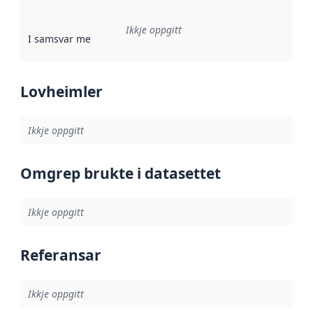
Ikkje oppgitt
I samsvar med
:
Referanse til ei implementeringsregel eller an
Lovheimler
Ikkje oppgitt
Omgrep brukte i datasettet
Ikkje oppgitt
Referansar
Ikkje oppgitt