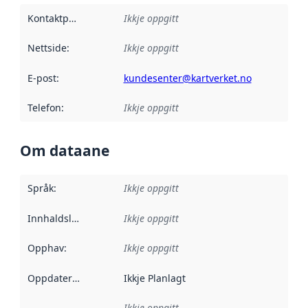
Kontaktpunkt
:
Ikkje oppgitt
Nettside
:
Ikkje oppgitt
E-post
:
kundesenter@kartverket.no
Telefon
:
Ikkje oppgitt
Om dataane
Språk
:
Ikkje oppgitt
Innhaldsleverandørar
Ikkje oppgitt
:
Opphav
:
Ikkje oppgitt
Oppdateringsfrekvens
Ikkje Planlagt
:
Ikkje oppgitt