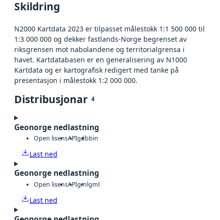
Skildring
N2000 Kartdata 2023 er tilpasset målestokk 1:1 500 000 til
1:3 000 000 og dekker fastlands-Norge begrenset av
riksgrensen mot nabolandene og territorialgrensa i
havet. Kartdatabasen er en generalisering av N1000
Kartdata og er kartografisk redigert med tanke på
presentasjon i målestokk 1:2 000 000.
Distribusjonar
4
Geonorge nedlastning
Open lisens
API
gdb
bin
Last ned
Geonorge nedlastning
Open lisens
API
gml
gml
Last ned
Geonorge nedlastning