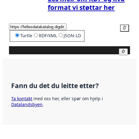
format vi støttar her
Kopier
Turtle
RDF/XML
JSON-LD
Kopier
Fann du det du leitte etter?
Ta kontakt
med oss her, eller spør om hjelp i
Datalandsbyen
.