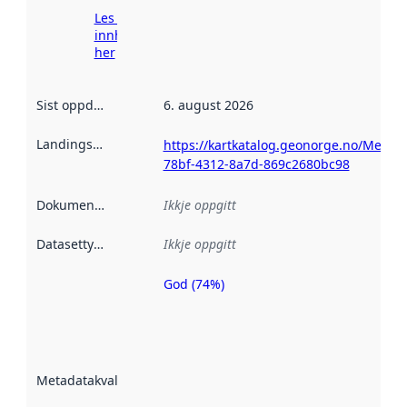
Les meir om
innhenting
her
Sist oppdatert
:
6. august 2026
Landingsside
:
https://kartkatalog.geonorge.no/Metad
78bf-4312-8a7d-869c2680bc98
Dokumentasjon
:
Ikkje oppgitt
Datasettype
:
Ikkje oppgitt
God (74%)
Metadatakvalitet
er ein indikator
på kor godt
datasettene er
beskrive ved
Metadatakvalitet
:
hjelp av
metadata.