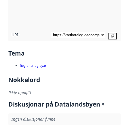
Les meir om
metadatakvalitet
her
URI:
Kopier
Tema
Regionar og byar
Nøkkelord
Ikkje oppgitt
Diskusjonar på Datalandsbyen
0
Ingen diskusjonar funne