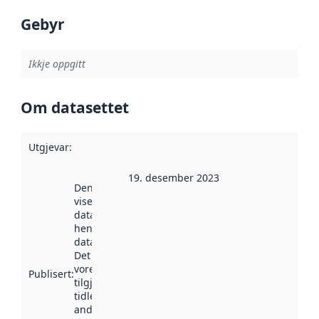
Gebyr
Ikkje oppgitt
Om datasettet
Utgjevar
:
19. desember 2023
Denne datoen
viser når
datasettet vart
henta inn av
data.norge.no.
Det kan ha
vore
Publisert
:
tilgjengeleg
tidlegare
andre stader.