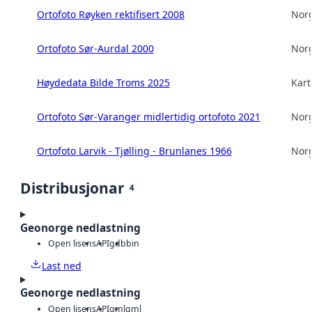
Ortofoto Røyken rektifisert 2008
Norg
Ortofoto Sør-Aurdal 2000
Norg
Høydedata Bilde Troms 2025
Kart
Ortofoto Sør-Varanger midlertidig ortofoto 2021
Norg
Ortofoto Larvik - Tjølling - Brunlanes 1966
Norg
Distribusjonar
4
Geonorge nedlastning
Open lisens
API
gdb
bin
Last ned
Geonorge nedlastning
Open lisens
API
gml
gml