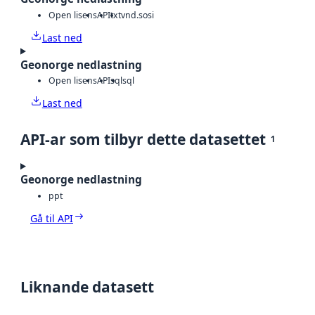
Open lisens
API
txt
vnd.sosi
Last ned
Geonorge nedlastning
Open lisens
API
sql
sql
Last ned
API-ar som tilbyr dette datasettet
1
Geonorge nedlastning
ppt
Gå til API
Liknande datasett