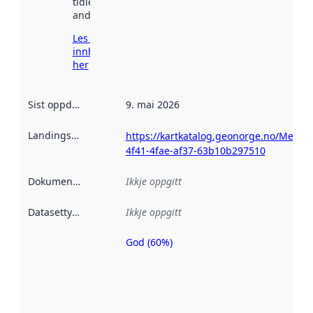
tidlegare
andre stader.
Les meir om
innhenting
her
Sist oppdatert
:
9. mai 2026
Landingsside
:
https://kartkatalog.geonorge.no/Metad
4f41-4fae-af37-63b10b297510
Dokumentasjon
:
Ikkje oppgitt
Datasettype
:
Ikkje oppgitt
God (60%)
Metadatakvalitet
er ein indikator
på kor godt
datasettene er
beskrive ved