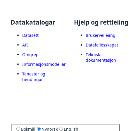
Datakatalogar
Hjelp og rettleiing
Datasett
Brukerveileiing
API
Datafellesskapet
Omgrep
Teknisk
dokumentasjon
Informasjonsmodellar
Tenester og
hendingar
Bokmål
Nynorsk
English