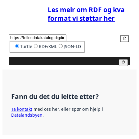
Les meir om RDF og kva
format vi støttar her
Kopier
Turtle
RDF/XML
JSON-LD
Kopier
Fann du det du leitte etter?
Ta kontakt
med oss her, eller spør om hjelp i
Datalandsbyen
.