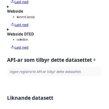
Last ned
Webside
laz
vnd.laszip
Last ned
Webside DTED
octet
bin
Last ned
API-ar som tilbyr dette datasettet
0
Ingen registrerte API-ar tilbyr dette datasettet.
Liknande datasett