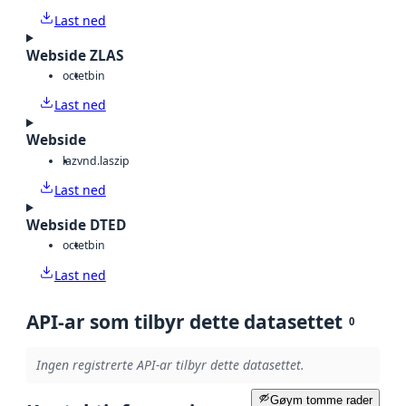
Last ned
Webside ZLAS
octet
bin
Last ned
Webside
laz
vnd.laszip
Last ned
Webside DTED
octet
bin
Last ned
API-ar som tilbyr dette datasettet
0
Ingen registrerte API-ar tilbyr dette datasettet.
Gøym tomme rader