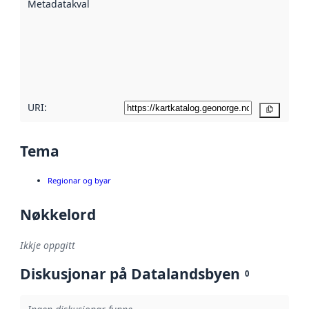
Metadatakvalitet
:
hjelp av
metadata.
Les meir om
metadatakvalitet
her
URI:
Kopier
Tema
Regionar og byar
Nøkkelord
Ikkje oppgitt
Diskusjonar på Datalandsbyen
0