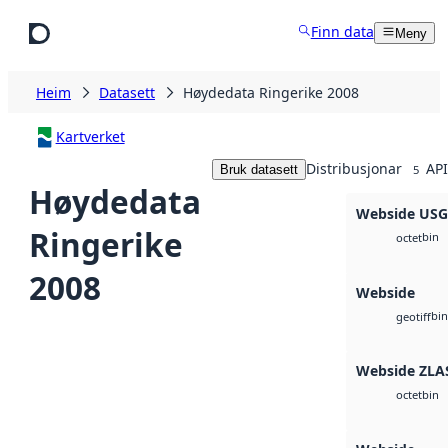
Hopp til hovudinnhald
Finn data
Meny
Heim
Datasett
Høydedata Ringerike 2008
Kartverket
Distribusjonar
API
Bruk datasett
5
Høydedata
Webside US
Ringerike
bin
octet
2008
Webside
bin
geotiff
Webside ZLA
bin
octet