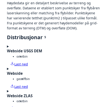
Høydedata gir en detaljert beskrivelse av terreng og
overflate. Dataene er etablert som punktskyer fra flybåren
laserskanning eller matching fra flybilder. Punktskyene
har varierende tetthet (punkt/m2 ) tilpasset ulike formål.
Fra punktskyene er det generert høydemodeller på grid-
format av terreng (DTM) og overflate (DOM).
Distribusjonar
5
Webside USGS DEM
octet
bin
Last ned
Webside
geotiff
bin
Last ned
Webside ZLAS
octet
bin