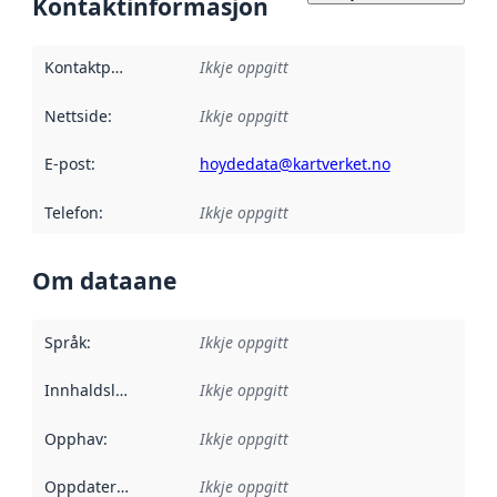
Kontaktinformasjon
Kontaktpunkt
:
Ikkje oppgitt
Nettside
:
Ikkje oppgitt
E-post
:
hoydedata@kartverket.no
Telefon
:
Ikkje oppgitt
Om dataane
Språk
:
Ikkje oppgitt
Innhaldsleverandørar
Ikkje oppgitt
:
Opphav
:
Ikkje oppgitt
Oppdateringsfrekvens
Ikkje oppgitt
: