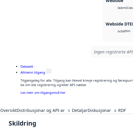
Webside
vnd.las
laz
Webside DTE
bin
octet
Ingen registrerte API
Datasett
Allmenn tilgang
Tilgjengeleg for alle. Tilgang kan likevel krevje registrering og førespu
be om slik registrering og/eller API-nøklar.
Les meir om tilgangsnivå her
Oversikt
Distribusjonar og API-ar
Detaljar
Diskusjonar
RDF
5
0
Skildring