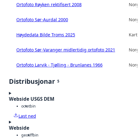
Ortofoto Røyken rektifisert 2008
Norg
Ortofoto Sør-Aurdal 2000
Norg
Høydedata Bilde Troms 2025
Kart
Ortofoto Sør-Varanger midlertidig ortofoto 2021
Norg
Ortofoto Larvik - Tjølling - Brunlanes 1966
Norg
Distribusjonar
5
Webside USGS DEM
octet
bin
Last ned
Webside
geotiff
bin