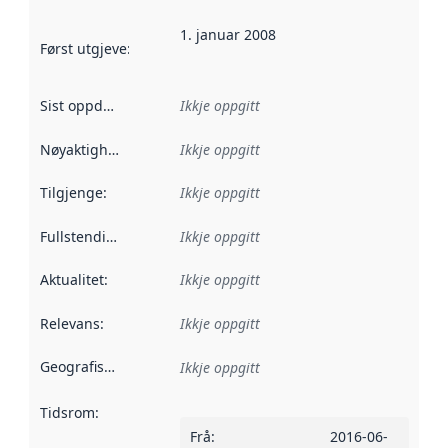
1. januar 2008
Først utgjeve
:
Denne datoen seier når dataa i dette datasettet 
Sist oppdatert
:
Ikkje oppgitt
Nøyaktigheit
:
Ikkje oppgitt
Tilgjenge
:
Ikkje oppgitt
Fullstendigheit
:
Ikkje oppgitt
Aktualitet
:
Ikkje oppgitt
Relevans
:
Ikkje oppgitt
Geografisk område
:
Ikkje oppgitt
Tidsrom
:
Frå
:
2016-06-