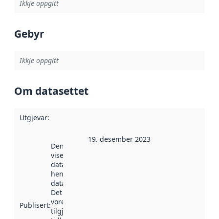
Ikkje oppgitt
Gebyr
Ikkje oppgitt
Om datasettet
Utgjevar
:
19. desember 2023
Denne datoen
viser når
datasettet vart
henta inn av
data.norge.no.
Det kan ha
vore
Publisert
:
tilgjengeleg