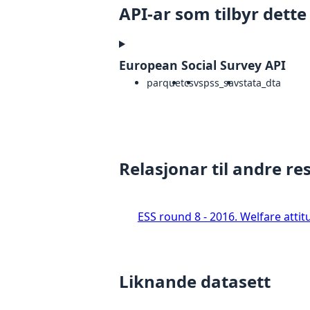
API-ar som tilbyr dette
European Social Survey API
parquet
csv
spss_sav
stata_dta
Relasjonar til andre re
ESS round 8 - 2016. Welfare attit
Liknande datasett