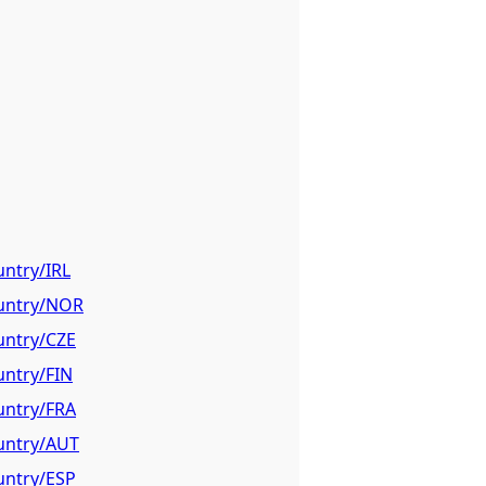
untry/IRL
ountry/NOR
untry/CZE
untry/FIN
untry/FRA
ountry/AUT
untry/ESP