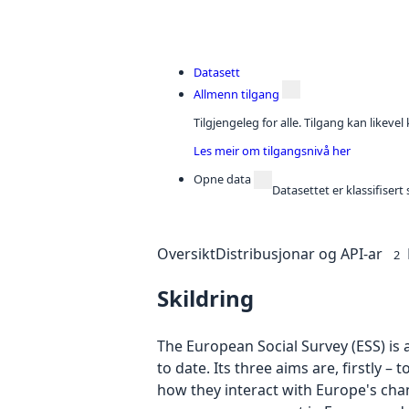
Datasett
Allmenn tilgang
Tilgjengeleg for alle. Tilgang kan likeve
Les meir om tilgangsnivå her
Opne data
Datasettet er klassifiser
Oversikt
Distribusjonar og API-ar
2
Skildring
The European Social Survey (ESS) is 
to date. Its three aims are, firstly 
how they interact with Europe's cha