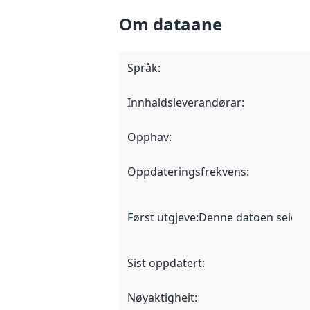
Om dataane
Språk
:
Innhaldsleverandørar
:
Opphav
:
Oppdateringsfrekvens
:
Først utgjeve
:
Denne datoen seier nå
Sist oppdatert
:
Nøyaktigheit
: