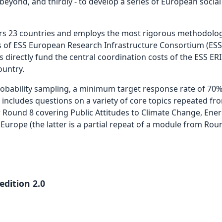
ond, and thirdly - to develop a series of European social i
ers 23 countries and employs the most rigorous methodolog
of ESS European Research Infrastructure Consortium (ESS 
 directly fund the central coordination costs of the ESS ERI
ountry.
robability sampling, a minimum target response rate of 70%
 includes questions on a variety of core topics repeated f
Round 8 covering Public Attitudes to Climate Change, Ener
Europe (the latter is a partial repeat of a module from Roun
edition 2.0