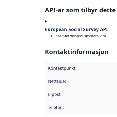
API-ar som tilbyr dette
European Social Survey API
parquet
csv
spss_sav
stata_dta
Kontaktinformasjon
Kontaktpunkt
:
Nettside
:
E-post
:
Telefon
: