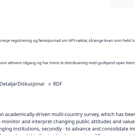
l krevje registrering og førespurnad om API-nøklar, så lenge kven som helst ka
t som allmenn tilgang og har minst éi distribuering med godkjend open lisen
Detaljar
Diskusjonar
RDF
0
an academically-driven multi-country survey, which has bee
– to monitor and interpret changing public attitudes and valu
nging institutions, secondly - to advance and consolidate 