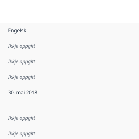
Engelsk
Ikkje oppgitt
Ikkje oppgitt
Ikkje oppgitt
30. mai 2018
r dataa i dette datasettet først blei utgitt. Det kan ha skje
Ikkje oppgitt
Ikkje oppgitt