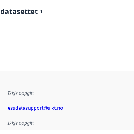
 datasettet
1
Ikkje oppgitt
essdatasupport@sikt.no
Ikkje oppgitt