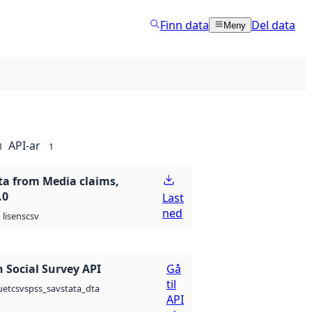
Finn data
Del data
Meny
API-ar
1
1
ata from Media claims,
.0
Last
ned
csv
lisens
 Social Survey API
Gå
til
csv
spss_sav
stata_dta
uet
API