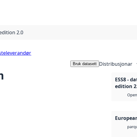
edition 2.0
steleverandør
Distribusjonar
Bruk datasett
m
ESS8 - d
edition 2
Open 
European
parq