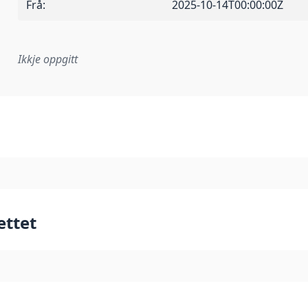
Frå
:
2025-10-14T00:00:00Z
Ikkje oppgitt
lementeringsregel eller anna spesifikasjon som ligg til grun
ettet