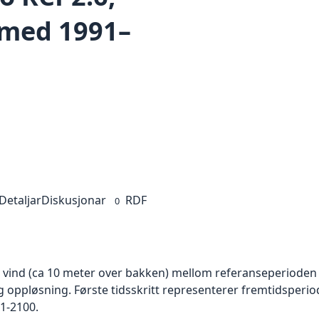
med 1991–
Detaljar
Diskusjonar
RDF
0
g vind (ca 10 meter over bakken) mellom referanseperioden
ig oppløsning. Første tidsskritt representerer fremtidsperio
1-2100.