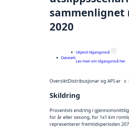
sammenlignet 
2020
Ukjend tilgangsnivå
Datasett
Les meir om tilgangsnivå her
Oversikt
Distribusjonar og API-ar
0
Skildring
Prosentvis endring i gjennomsnittli
for år eller sesong, for 1x1 km roml
representerer fremtidsperioden 207