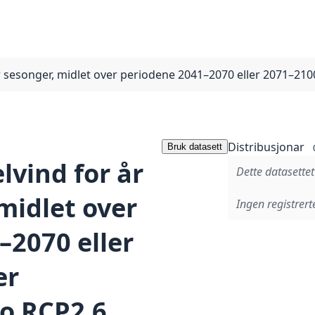
ler sesonger, midlet over periodene 2041–2070 eller 2071–
Distribusjonar
Bruk datasett
lvind for år
Dette datasettet
 midlet over
Ingen registrerte
–2070 eller
er
o RCP2.6,