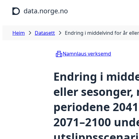
Hopp til hovudinnhald
data.norge.no
Heim
Datasett
Endring i middelvind for år el
Namnlaus verksemd
Endring i midde
eller sesonger,
periodene 2041
2071–2100 und
utslippsscenari