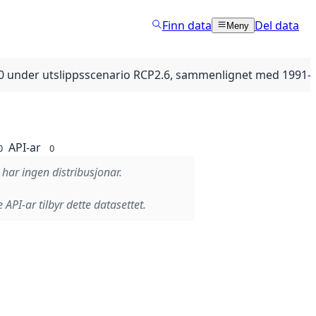
Finn data
Del data
Meny
2100 under utslippsscenario RCP2.6, sammenlignet med 1991
API-ar
0
0
 har ingen distribusjonar.
 API-ar tilbyr dette datasettet.