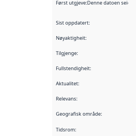
Først utgjeve
:
Denne datoen seier nå
Sist oppdatert
:
Nøyaktigheit
:
Tilgjenge
:
Fullstendigheit
:
Aktualitet
:
Relevans
:
Geografisk område
:
Tidsrom
: