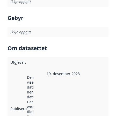
Ikkje oppgitt
Gebyr
Ikkje oppgitt
Om datasettet
Utgjevar
:
19. desember 2023
Denne datoen
viser når
datasettet vart
henta inn av
data.norge.no.
Det kan ha
vore
Publisert
:
tilgjengeleg