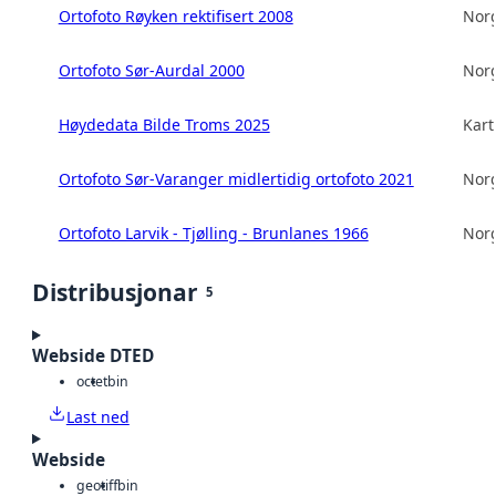
Ortofoto Røyken rektifisert 2008
Norg
Ortofoto Sør-Aurdal 2000
Norg
Høydedata Bilde Troms 2025
Kart
Ortofoto Sør-Varanger midlertidig ortofoto 2021
Norg
Ortofoto Larvik - Tjølling - Brunlanes 1966
Norg
Distribusjonar
5
Webside DTED
octet
bin
Last ned
Webside
geotiff
bin