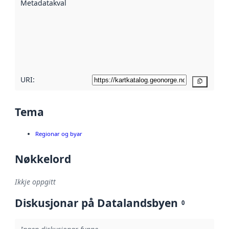
Metadatakvalitet
:
hjelp av
metadata.
Les meir om
metadatakvalitet
her
URI:
Kopier
Tema
Regionar og byar
Nøkkelord
Ikkje oppgitt
Diskusjonar på Datalandsbyen
0