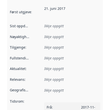
21. juni 2017
Først utgjeve
:
Denne datoen seier når dataa i dette datasettet 
Sist oppdatert
:
Ikkje oppgitt
Nøyaktigheit
:
Ikkje oppgitt
Tilgjenge
:
Ikkje oppgitt
Fullstendigheit
:
Ikkje oppgitt
Aktualitet
:
Ikkje oppgitt
Relevans
:
Ikkje oppgitt
Geografisk område
:
Ikkje oppgitt
Tidsrom
:
Frå
:
2017-11-