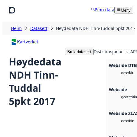
Hopp til hovudinnhald
Finn data
Meny
Heim
Datasett
Høydedata NDH Tinn-Tuddal 5pkt 2017
Kartverket
Distribusjonar
API
Bruk datasett
5
Høydedata
Webside DTE
NDH Tinn-
bin
octet
Tuddal
Webside
bin
5pkt 2017
geotiff
Webside ZLA
bin
octet