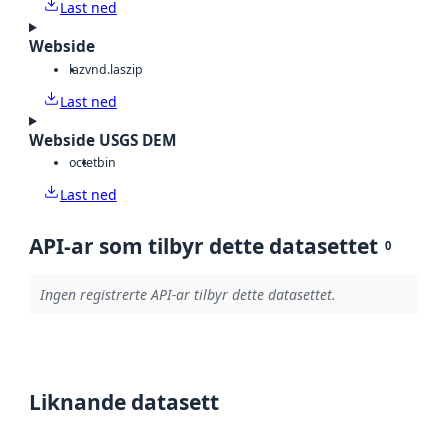
Last ned
Webside
laz
vnd.laszip
Last ned
Webside USGS DEM
octet
bin
Last ned
API-ar som tilbyr dette datasettet
0
Ingen registrerte API-ar tilbyr dette datasettet.
Liknande datasett