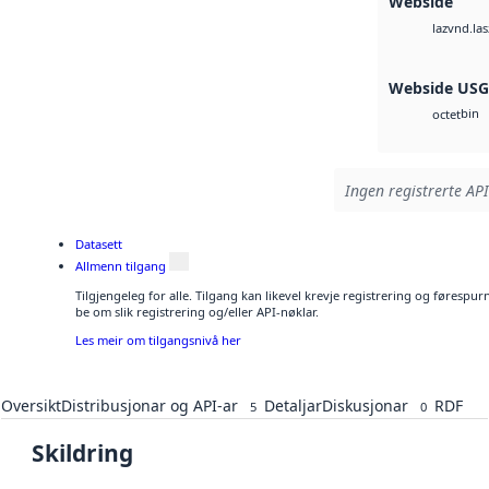
Webside
vnd.las
laz
Webside US
bin
octet
Ingen registrerte API
Datasett
Allmenn tilgang
Tilgjengeleg for alle. Tilgang kan likevel krevje registrering og førespu
be om slik registrering og/eller API-nøklar.
Les meir om tilgangsnivå her
Oversikt
Distribusjonar og API-ar
Detaljar
Diskusjonar
RDF
5
0
Skildring