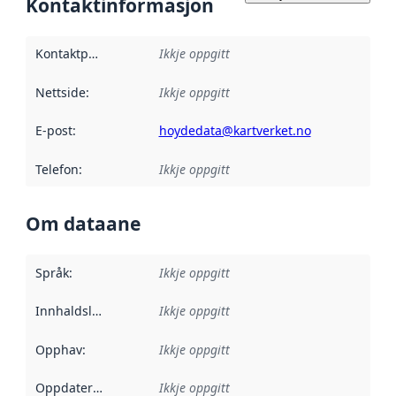
Kontaktinformasjon
Kontaktpunkt
:
Ikkje oppgitt
Nettside
:
Ikkje oppgitt
E-post
:
hoydedata@kartverket.no
Telefon
:
Ikkje oppgitt
Om dataane
Språk
:
Ikkje oppgitt
Innhaldsleverandørar
Ikkje oppgitt
:
Opphav
:
Ikkje oppgitt
Oppdateringsfrekvens
Ikkje oppgitt
: