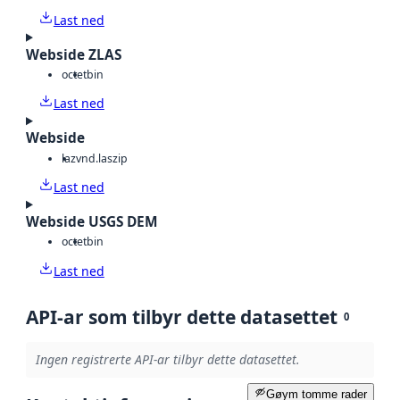
Last ned
Webside ZLAS
octet
bin
Last ned
Webside
laz
vnd.laszip
Last ned
Webside USGS DEM
octet
bin
Last ned
API-ar som tilbyr dette datasettet
0
Ingen registrerte API-ar tilbyr dette datasettet.
Gøym tomme rader