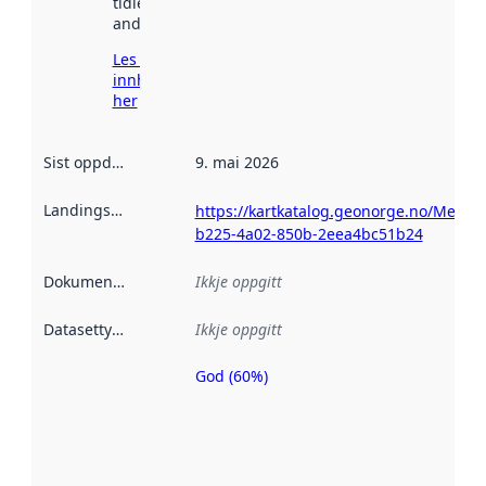
tidlegare
andre stader.
Les meir om
innhenting
her
Sist oppdatert
:
9. mai 2026
Landingsside
:
https://kartkatalog.geonorge.no/Metad
b225-4a02-850b-2eea4bc51b24
Dokumentasjon
:
Ikkje oppgitt
Datasettype
:
Ikkje oppgitt
God (60%)
Metadatakvalitet
er ein indikator
på kor godt
datasettene er
beskrive ved