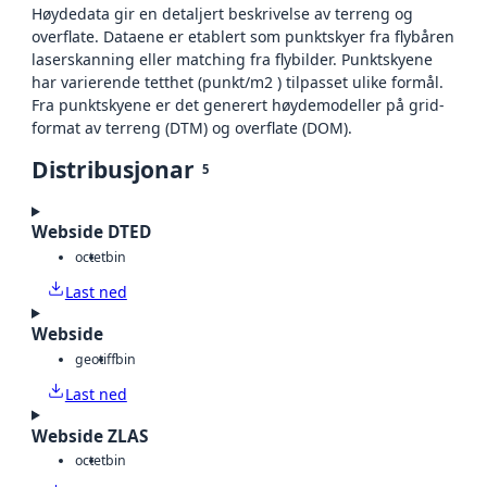
Høydedata gir en detaljert beskrivelse av terreng og
overflate. Dataene er etablert som punktskyer fra flybåren
laserskanning eller matching fra flybilder. Punktskyene
har varierende tetthet (punkt/m2 ) tilpasset ulike formål.
Fra punktskyene er det generert høydemodeller på grid-
format av terreng (DTM) og overflate (DOM).
Distribusjonar
5
Webside DTED
octet
bin
Last ned
Webside
geotiff
bin
Last ned
Webside ZLAS
octet
bin