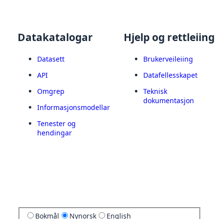
Datakatalogar
Hjelp og rettleiing
Datasett
Brukerveileiing
API
Datafellesskapet
Omgrep
Teknisk
dokumentasjon
Informasjonsmodellar
Tenester og
hendingar
Bokmål
Nynorsk
English