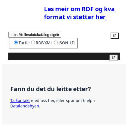
Les meir om RDF og kva
format vi støttar her
Kopier
Turtle
RDF/XML
JSON-LD
Kopier
Fann du det du leitte etter?
Ta kontakt
med oss her, eller spør om hjelp i
Datalandsbyen
.