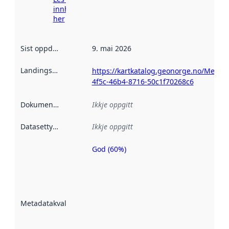
innhenting
her
Sist oppdatert
:
9. mai 2026
Landingsside
:
https://kartkatalog.geonorge.no/Metad
4f5c-46b4-8716-50c1f70268c6
Dokumentasjon
:
Ikkje oppgitt
Datasettype
:
Ikkje oppgitt
God (60%)
Metadatakvalitet
er ein indikator
på kor godt
datasettene er
beskrive ved
Metadatakvalitet
:
hjelp av
metadata.