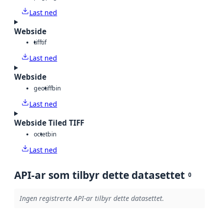
Last ned
Webside
tiff
tif
Last ned
Webside
geotiff
bin
Last ned
Webside Tiled TIFF
octet
bin
Last ned
API-ar som tilbyr dette datasettet
0
Ingen registrerte API-ar tilbyr dette datasettet.