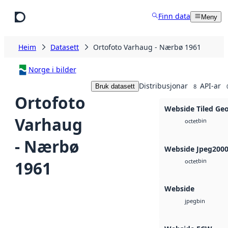
Hopp til hovudinnhald
Finn data
Meny
Heim
Datasett
Ortofoto Varhaug - Nærbø 1961
Norge i bilder
Distribusjonar
API-ar
Bruk datasett
8
Ortofoto
Webside Tiled Ge
Varhaug
bin
octet
- Nærbø
Webside Jpeg200
bin
1961
octet
Webside
bin
jpeg