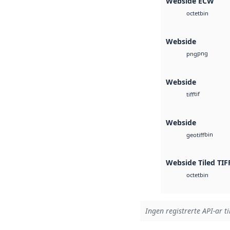
Webside ECW
bin
octet
Webside
png
png
Webside
tif
tiff
Webside
bin
geotiff
Webside Tiled TIF
bin
octet
Ingen registrerte API-ar ti