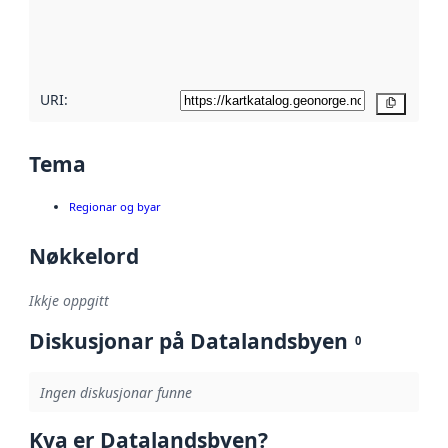
Les meir om
metadatakvalitet
her
URI:
Kopier
Tema
Regionar og byar
Nøkkelord
Ikkje oppgitt
Diskusjonar på Datalandsbyen
0
Ingen diskusjonar funne
Kva er Datalandsbyen?