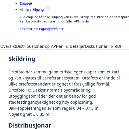
Datasett
Allmenn tilgang
Tilgjengeleg for alle. Tilgang kan likevel krevje registrering og førespu
kan be om slik registrering og/eller API-nøklar.
Les meir om tilgangsnivå her
Oversikt
Distribusjonar og API-ar
Detaljar
Diskusjonar
RDF
8
0
Skildring
Ortofoto har samme geometriske egenskaper som et kart
og kan knyttes til et referansesystem. Ortofoto er inndelt i
ulike ortofotostandarder egnet til forskjellige formål.
Ortofoto 10: Dekker normalt byområder og
utbyggingsområder der det er behov for god
stedfestingsnøyaktighet og høy oppløsning.
Bakkeoppløsningen er som regel 0,04 – 0,15 m.
Nøyaktighet ± 0.35 m.
Distribusjonar
8