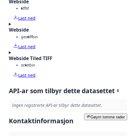
Webside
tiff
tif
Last ned
Webside
geotiff
bin
Last ned
Webside Tiled TIFF
octet
bin
Last ned
API-ar som tilbyr dette datasettet
0
Ingen registrerte API-ar tilbyr dette datasettet.
Gøym tomme rader
Kontaktinformasjon