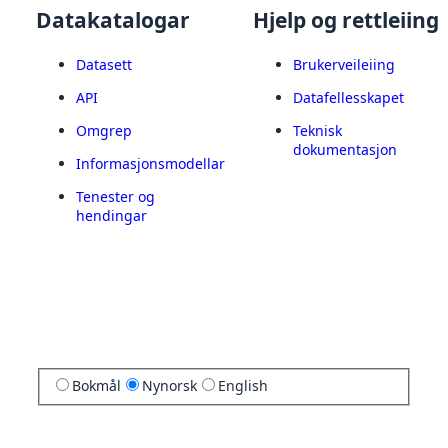
Datakatalogar
Hjelp og rettleiing
Datasett
Brukerveileiing
API
Datafellesskapet
Omgrep
Teknisk
dokumentasjon
Informasjonsmodellar
Tenester og
hendingar
Bokmål
Nynorsk
English