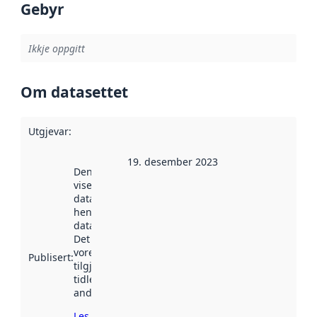
Gebyr
Ikkje oppgitt
Om datasettet
Utgjevar
:
19. desember 2023
Denne datoen
viser når
datasettet vart
henta inn av
data.norge.no.
Det kan ha
vore
Publisert
:
tilgjengeleg
tidlegare
andre stader.
Les meir om