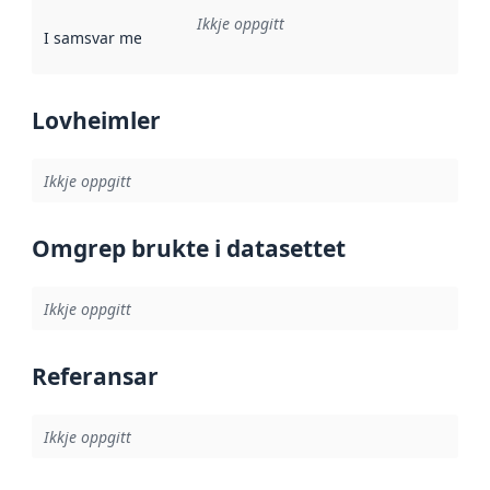
Ikkje oppgitt
I samsvar med
:
Referanse til ei implementeringsregel eller an
Lovheimler
Ikkje oppgitt
Omgrep brukte i datasettet
Ikkje oppgitt
Referansar
Ikkje oppgitt