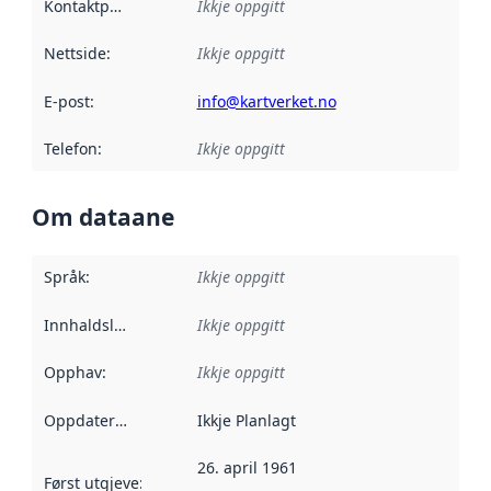
Kontaktpunkt
:
Ikkje oppgitt
Nettside
:
Ikkje oppgitt
E-post
:
info@kartverket.no
Telefon
:
Ikkje oppgitt
Om dataane
Språk
:
Ikkje oppgitt
Innhaldsleverandørar
Ikkje oppgitt
:
Opphav
:
Ikkje oppgitt
Oppdateringsfrekvens
Ikkje Planlagt
:
26. april 1961
Først utgjeve
:
Denne datoen seier når dataa i dette datasettet 