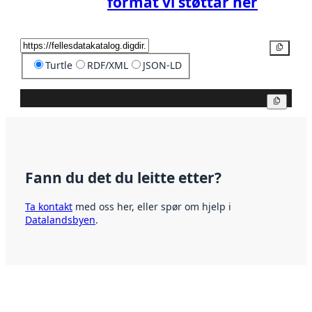
format vi støttar her
Kopier
Turtle
RDF/XML
JSON-LD
Kopier
Fann du det du leitte etter?
Ta kontakt
med oss her, eller spør om hjelp i
Datalandsbyen
.