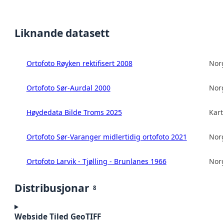
Liknande datasett
Ortofoto Røyken rektifisert 2008
Norg
Ortofoto Sør-Aurdal 2000
Norg
Høydedata Bilde Troms 2025
Kart
Ortofoto Sør-Varanger midlertidig ortofoto 2021
Norg
Ortofoto Larvik - Tjølling - Brunlanes 1966
Norg
Distribusjonar
8
Webside Tiled GeoTIFF