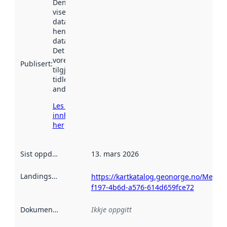
Denne datoen
viser når
datasettet vart
henta inn av
data.norge.no.
Det kan ha
vore
Publisert
:
tilgjengeleg
tidlegare
andre stader.
Les meir om
innhenting
her
Sist oppdatert
:
13. mars 2026
Landingsside
:
https://kartkatalog.geonorge.no/Metad
f197-4b6d-a576-614d659fce72
Dokumentasjon
:
Ikkje oppgitt