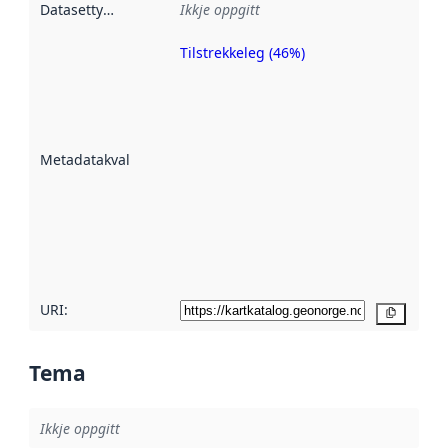
Datasettype
:
Ikkje oppgitt
Tilstrekkeleg (46%)
Metadatakvalitet
er ein indikator
på kor godt
datasettene er
beskrive ved
Metadatakvalitet
:
hjelp av
metadata.
Les meir om
metadatakvalitet
her
URI:
Kopier
Tema
Ikkje oppgitt