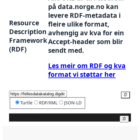
på data.norge.no kan
levere RDF-metadata i
Resource
fleire ulike format,
Description
avhengig av kva for ein
Framework
Accept-header som blir
(RDF)
sendt med.
Les meir om RDF og kva
format vi støttar her
Kopier
Turtle
RDF/XML
JSON-LD
Kopier