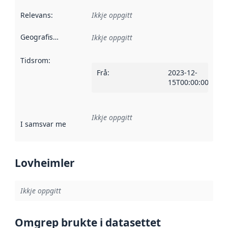
Relevans
:
Ikkje oppgitt
Geografisk område
:
Ikkje oppgitt
Tidsrom
:
Frå
:
2023-12-
15T00:00:00Z
Ikkje oppgitt
I samsvar med
:
Referanse til ei implementeringsregel eller an
Lovheimler
Ikkje oppgitt
Omgrep brukte i datasettet