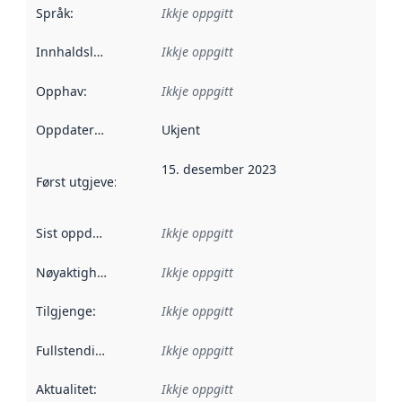
Språk
:
Ikkje oppgitt
Innhaldsleverandørar
Ikkje oppgitt
:
Opphav
:
Ikkje oppgitt
Oppdateringsfrekvens
Ukjent
:
15. desember 2023
Først utgjeve
:
Denne datoen seier når dataa i dette datasettet 
Sist oppdatert
:
Ikkje oppgitt
Nøyaktigheit
:
Ikkje oppgitt
Tilgjenge
:
Ikkje oppgitt
Fullstendigheit
:
Ikkje oppgitt
Aktualitet
:
Ikkje oppgitt