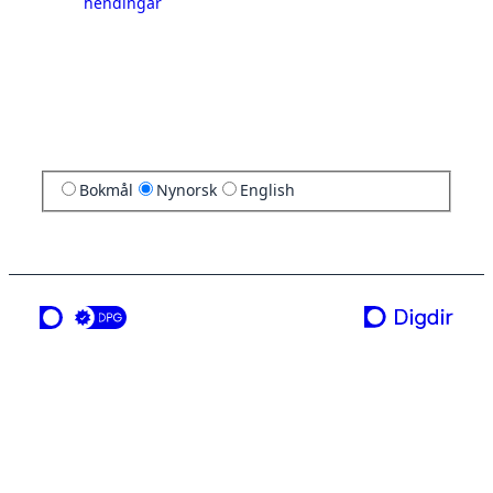
hendingar
Bokmål
Nynorsk
English
ei teneste frå