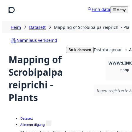
Hopp til hovudinnhald
Finn data
Meny
Heim
Datasett
Mapping of Scrobipalpa reiprichi - Plan
Namnlaus verksemd
Distribusjonar
A
Bruk datasett
1
Mapping of
WWW:LINK
Scrobipalpa
zip
zip
reiprichi -
Ingen registrerte A
Plants
Datasett
Allmenn tilgang