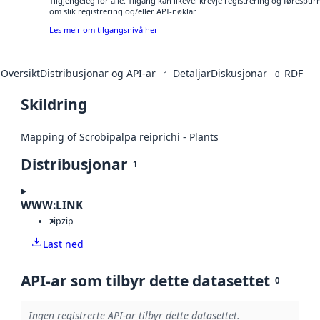
Tilgjengeleg for alle. Tilgang kan likevel krevje registrering og føresp
om slik registrering og/eller API-nøklar.
Les meir om tilgangsnivå her
Oversikt
Distribusjonar og API-ar
Detaljar
Diskusjonar
RDF
1
0
Skildring
Mapping of Scrobipalpa reiprichi - Plants
Distribusjonar
1
WWW:LINK
zip
zip
Last ned
API-ar som tilbyr dette datasettet
0
Ingen registrerte API-ar tilbyr dette datasettet.