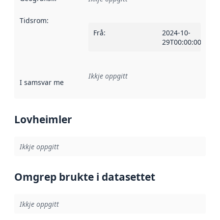
Tidsrom
:
Frå
:
2024-10-
29T00:00:00Z
Ikkje oppgitt
I samsvar med
:
Referanse til ei implementeringsregel eller an
Lovheimler
Ikkje oppgitt
Omgrep brukte i datasettet
Ikkje oppgitt