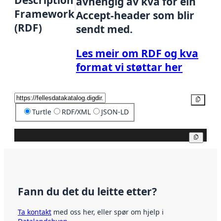
avhengig av kva for ein
Framework
Accept-header som blir
(RDF)
sendt med.
Les meir om RDF og kva
format vi støttar her
Kopier
Turtle
RDF/XML
JSON-LD
Kopier
Fann du det du leitte etter?
Ta kontakt
med oss her, eller spør om hjelp i