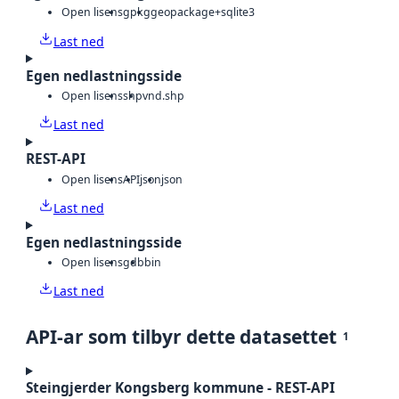
Open lisens
gpkg
geopackage+sqlite3
Last ned
Egen nedlastningsside
Open lisens
shp
vnd.shp
Last ned
REST-API
Open lisens
API
json
json
Last ned
Egen nedlastningsside
Open lisens
gdb
bin
Last ned
API-ar som tilbyr dette datasettet
1
Steingjerder Kongsberg kommune - REST-API