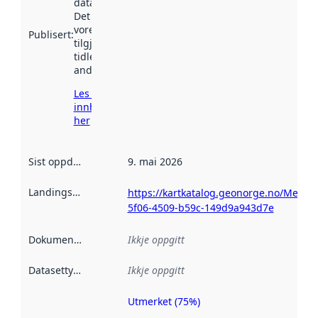
data.norge.no.
Det kan ha
vore
Publisert
:
tilgjengeleg
tidlegare
andre stader.
Les meir om
innhenting
her
Sist oppdatert
:
9. mai 2026
Landingsside
:
https://kartkatalog.geonorge.no/Metad
5f06-4509-b59c-149d9a943d7e
Dokumentasjon
:
Ikkje oppgitt
Datasettype
:
Ikkje oppgitt
Utmerket (75%)
Metadatakvalitet