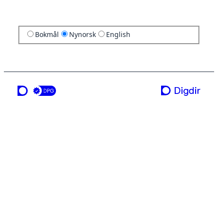
Bokmål
Nynorsk
English
ei teneste frå