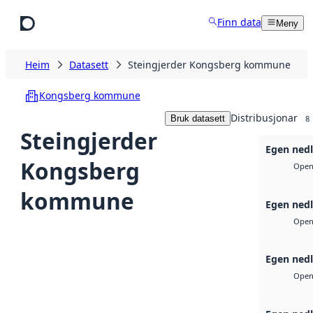
Hopp til hovudinnhald
Finn data
Meny
Heim
Datasett
Steingjerder Kongsberg kommune
Kongsberg kommune
Distribusjonar
Bruk datasett
8
Steingjerder
Egen nedl
Kongsberg
Open 
kommune
Egen nedl
Open 
Egen nedl
Open 