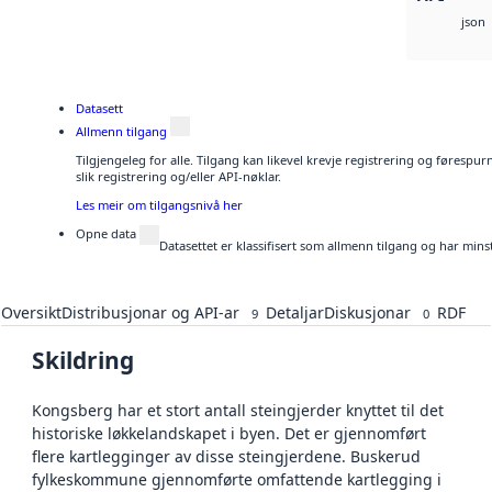
json
Datasett
Allmenn tilgang
Tilgjengeleg for alle. Tilgang kan likevel krevje registrering og føresp
slik registrering og/eller API-nøklar.
Les meir om tilgangsnivå her
Opne data
Datasettet er klassifisert som allmenn tilgang og har mins
Oversikt
Distribusjonar og API-ar
Detaljar
Diskusjonar
RDF
9
0
Skildring
Kongsberg har et stort antall steingjerder knyttet til det
historiske løkkelandskapet i byen. Det er gjennomført
flere kartlegginger av disse steingjerdene. Buskerud
fylkeskommune gjennomførte omfattende kartlegging i