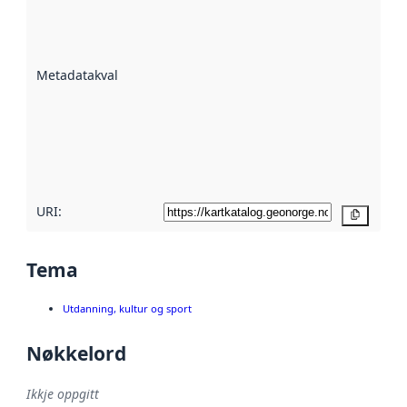
er ein indikator
på kor godt
datasettene er
beskrive ved
Metadatakvalitet
:
hjelp av
metadata.
Les meir om
metadatakvalitet
her
URI:
Kopier
Tema
Utdanning, kultur og sport
Nøkkelord
Ikkje oppgitt