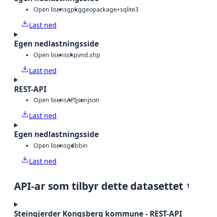
Open lisens
gpkg
geopackage+sqlite3
Last ned
Egen nedlastningsside
Open lisens
shp
vnd.shp
Last ned
REST-API
Open lisens
API
json
json
Last ned
Egen nedlastningsside
Open lisens
gdb
bin
Last ned
API-ar som tilbyr dette datasettet
1
Steingjerder Kongsberg kommune - REST-API