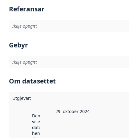
Referansar
Ikkje oppgitt
Gebyr
Ikkje oppgitt
Om datasettet
Utgjevar
:
29. oktober 2024
Denne datoen
viser når
datasettet vart
henta inn av