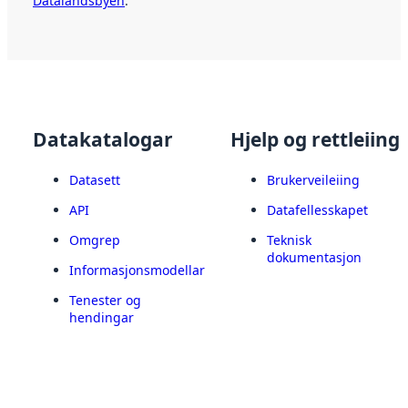
Datalandsbyen
.
Datakatalogar
Hjelp og rettleiing
Datasett
Brukerveileiing
API
Datafellesskapet
Omgrep
Teknisk
dokumentasjon
Informasjonsmodellar
Tenester og
hendingar