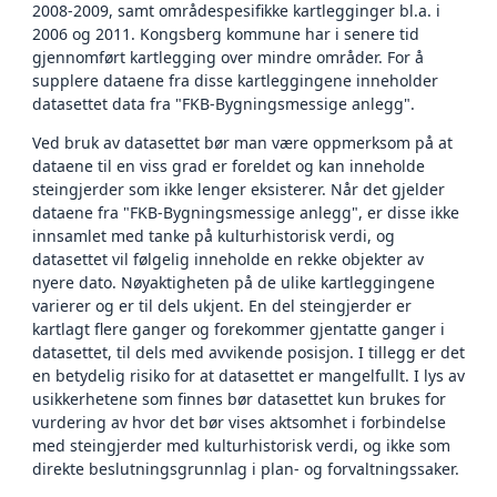
2008-2009, samt områdespesifikke kartlegginger bl.a. i
2006 og 2011. Kongsberg kommune har i senere tid
gjennomført kartlegging over mindre områder. For å
supplere dataene fra disse kartleggingene inneholder
datasettet data fra "FKB-Bygningsmessige anlegg".
Ved bruk av datasettet bør man være oppmerksom på at
dataene til en viss grad er foreldet og kan inneholde
steingjerder som ikke lenger eksisterer. Når det gjelder
dataene fra "FKB-Bygningsmessige anlegg", er disse ikke
innsamlet med tanke på kulturhistorisk verdi, og
datasettet vil følgelig inneholde en rekke objekter av
nyere dato. Nøyaktigheten på de ulike kartleggingene
varierer og er til dels ukjent. En del steingjerder er
kartlagt flere ganger og forekommer gjentatte ganger i
datasettet, til dels med avvikende posisjon. I tillegg er det
en betydelig risiko for at datasettet er mangelfullt. I lys av
usikkerhetene som finnes bør datasettet kun brukes for
vurdering av hvor det bør vises aktsomhet i forbindelse
med steingjerder med kulturhistorisk verdi, og ikke som
direkte beslutningsgrunnlag i plan- og forvaltningssaker.