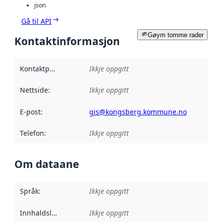
json
Gå til API
Gøym tomme rader
Kontaktinformasjon
Kontaktpunkt
:
Ikkje oppgitt
Nettside
:
Ikkje oppgitt
E-post
:
gis@kongsberg.kommune.no
Telefon
:
Ikkje oppgitt
Om dataane
Språk
:
Ikkje oppgitt
Innhaldsleverandørar
Ikkje oppgitt
: