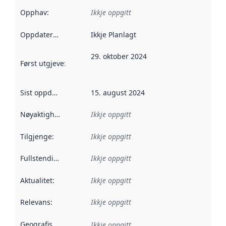
Opphav
:
Ikkje oppgitt
Oppdateringsfrekvens
Ikkje Planlagt
:
29. oktober 2024
Først utgjeve
:
Denne datoen seier når dataa i dette datasettet 
Sist oppdatert
:
15. august 2024
Nøyaktigheit
:
Ikkje oppgitt
Tilgjenge
:
Ikkje oppgitt
Fullstendigheit
:
Ikkje oppgitt
Aktualitet
:
Ikkje oppgitt
Relevans
:
Ikkje oppgitt
Geografisk område
:
Ikkje oppgitt