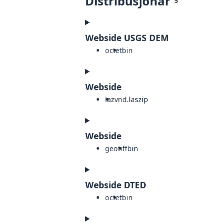
Distribusjonar
5
Webside USGS DEM
octet
bin
Webside
laz
vnd.laszip
Webside
geotiff
bin
Webside DTED
octet
bin