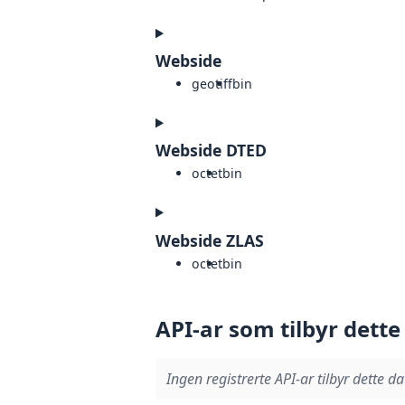
Webside
geotiff
bin
Webside DTED
octet
bin
Webside ZLAS
octet
bin
API-ar som tilbyr dette
Ingen registrerte API-ar tilbyr dette da