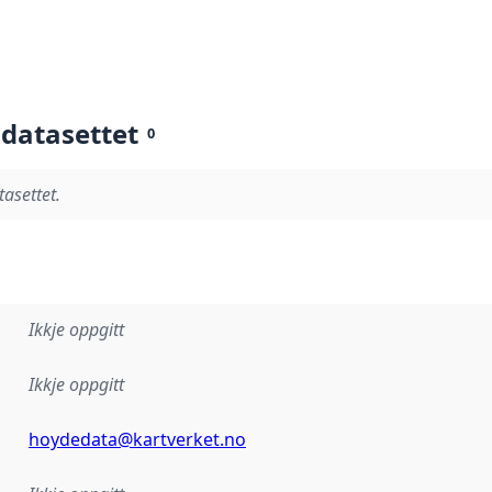
 datasettet
0
tasettet.
Ikkje oppgitt
Ikkje oppgitt
hoydedata@kartverket.no