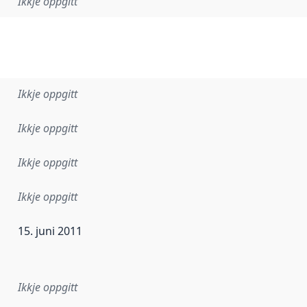
Ikkje oppgitt
Ikkje oppgitt
Ikkje oppgitt
Ikkje oppgitt
Ikkje oppgitt
15. juni 2011
r dataa i dette datasettet først blei utgitt. Det kan ha skje
Ikkje oppgitt