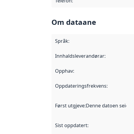
Telefon
:
Om dataane
Språk
:
Innhaldsleverandørar
:
Opphav
:
Oppdateringsfrekvens
:
Først utgjeve
:
Denne datoen seier nå
Sist oppdatert
: