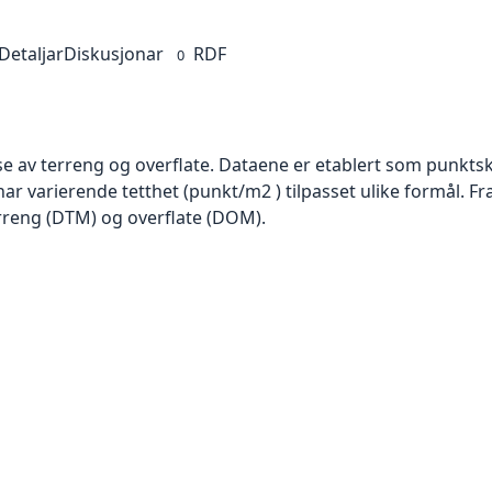
Detaljar
Diskusjonar
RDF
0
se av terreng og overflate. Dataene er etablert som punktsk
har varierende tetthet (punkt/m2 ) tilpasset ulike formål. F
rreng (DTM) og overflate (DOM).