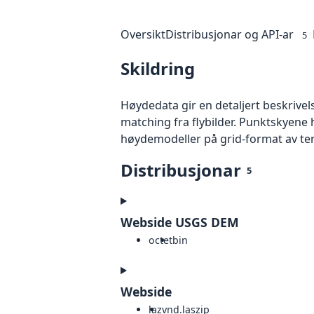
Oversikt
Distribusjonar og API-ar
5
Skildring
Høydedata gir en detaljert beskrivel
matching fra flybilder. Punktskyene 
høydemodeller på grid-format av te
Distribusjonar
5
Webside USGS DEM
octet
bin
Webside
laz
vnd.laszip