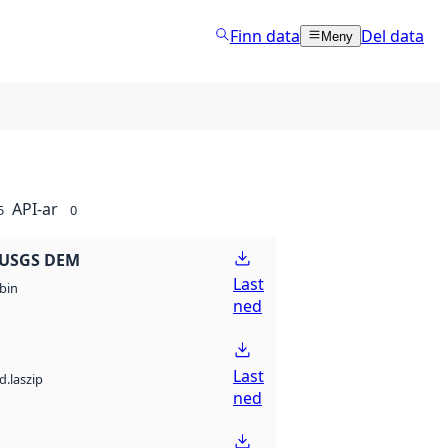
Finn data
Del data
Meny
API-ar
5
0
 USGS DEM
Last
bin
ned
Last
d.laszip
ned