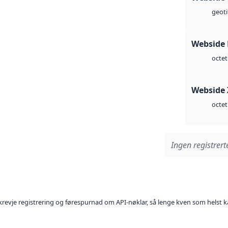
geoti
Webside
octet
Webside 
octet
Ingen registrerte
l krevje registrering og førespurnad om API-nøklar, så lenge kven som helst ka