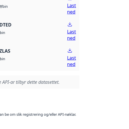
Last
bin
ff
ned
 DTED
Last
bin
ned
ZLAS
Last
bin
ned
 API-ar tilbyr dette datasettet.
n be om slik registrering og/eller API-nøklar.