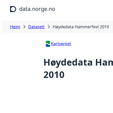
Hopp til hovudinnhald
data.norge.no
Heim
Datasett
Høydedata Hammerfest 2010
Kartverket
Høydedata Ha
2010