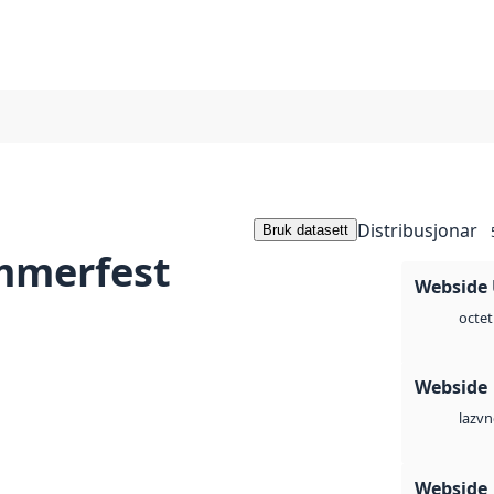
Distribusjonar
Bruk datasett
mmerfest
Webside
octet
Webside
vn
laz
Webside