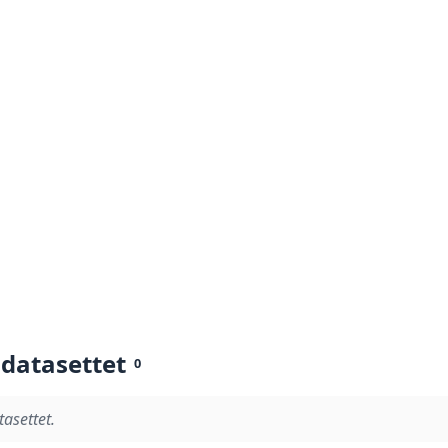
 datasettet
0
tasettet.