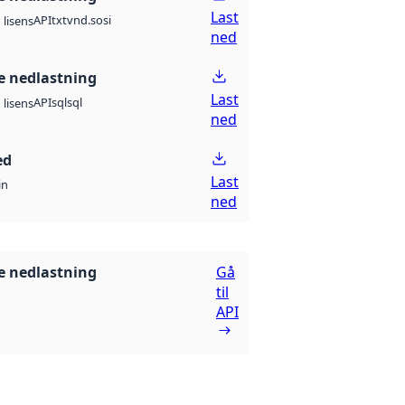
Last
API
txt
vnd.sosi
lisens
ned
 nedlastning
Last
API
sql
sql
lisens
ned
ed
Last
in
ned
 nedlastning
Gå
til
API