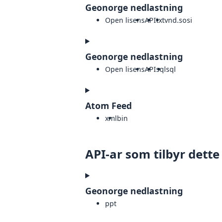
Geonorge nedlastning
Open lisens
API
txt
vnd.sosi
Geonorge nedlastning
Open lisens
API
sql
sql
Atom Feed
xml
bin
API-ar som tilbyr dette
Geonorge nedlastning
ppt