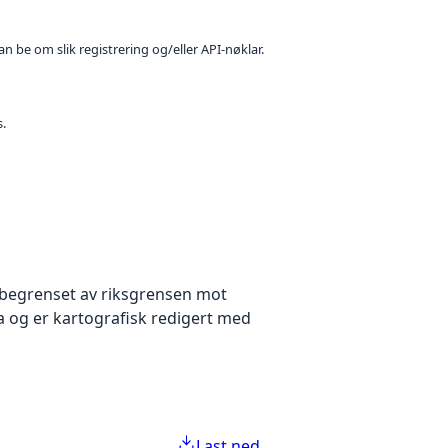
n be om slik registrering og/eller API-nøklar.
s.
e begrenset av riksgrensen mot
a og er kartografisk redigert med
Last ned