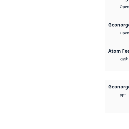
Open 
Geonorge
Open 
Atom Fe
b
xml
Geonorge
ppt