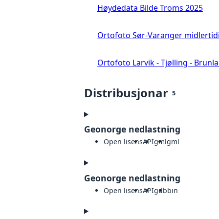
Høydedata Bilde Troms 2025
Ortofoto Sør-Varanger midlertid
Ortofoto Larvik - Tjølling - Brunl
Distribusjonar
5
Geonorge nedlastning
Open lisens
API
gml
gml
Geonorge nedlastning
Open lisens
API
gdb
bin