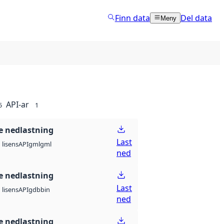
Finn data
Del data
Meny
API-ar
5
1
 nedlastning
Last
API
gml
gml
lisens
ned
 nedlastning
Last
API
gdb
bin
lisens
ned
 nedlastning