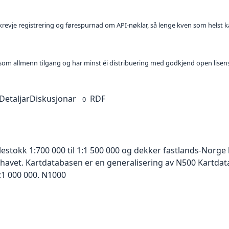
l krevje registrering og førespurnad om API-nøklar, så lenge kven som helst ka
t som allmenn tilgang og har minst éi distribuering med godkjend open lisen
Detaljar
Diskusjonar
RDF
0
lestokk 1:700 000 til 1:1 500 000 og dekker fastlands-Norg
 havet. Kartdatabasen er en generalisering av N500 Kartdat
:1 000 000. N1000