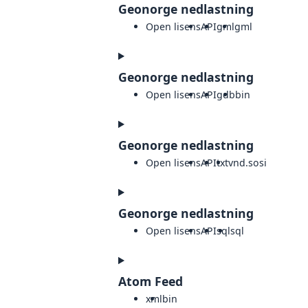
Geonorge nedlastning
Open lisens
API
gml
gml
Geonorge nedlastning
Open lisens
API
gdb
bin
Geonorge nedlastning
Open lisens
API
txt
vnd.sosi
Geonorge nedlastning
Open lisens
API
sql
sql
Atom Feed
xml
bin