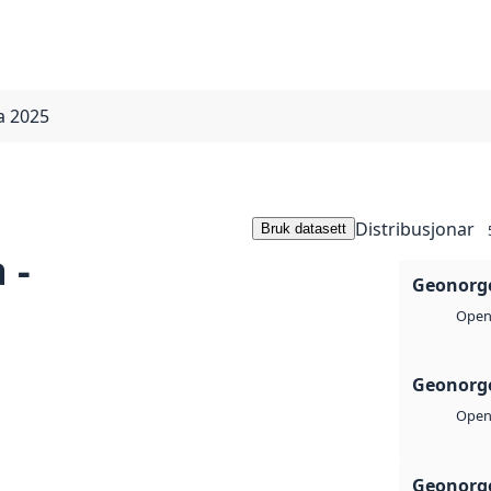
a 2025
Distribusjonar
Bruk datasett
 -
Geonorge
Open 
Geonorge
Open 
Geonorge