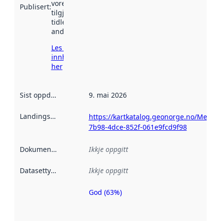
vore
Publisert
:
tilgjengeleg
tidlegare
andre stader.
Les meir om
innhenting
her
Sist oppdatert
:
9. mai 2026
Landingsside
:
https://kartkatalog.geonorge.no/Metada
7b98-4dce-852f-061e9fcd9f98
Dokumentasjon
:
Ikkje oppgitt
Datasettype
:
Ikkje oppgitt
God (63%)
Metadatakvalitet
er ein indikator
på kor godt