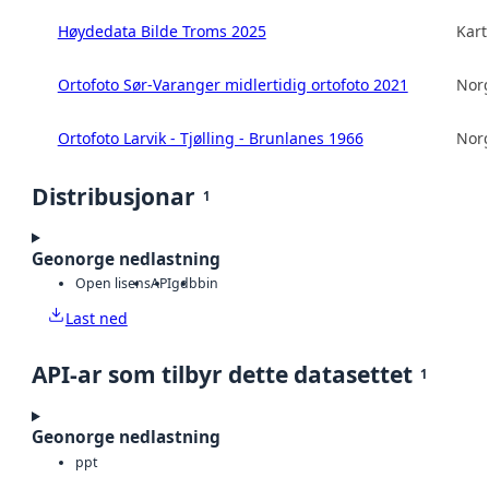
Høydedata Bilde Troms 2025
Kart
Ortofoto Sør-Varanger midlertidig ortofoto 2021
Norg
Ortofoto Larvik - Tjølling - Brunlanes 1966
Norg
Distribusjonar
1
Geonorge nedlastning
Open lisens
API
gdb
bin
Last ned
API-ar som tilbyr dette datasettet
1
Geonorge nedlastning
ppt