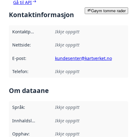
Gå til API
Gøym tomme rader
Kontaktinformasjon
Kontaktpunkt
:
Ikkje oppgitt
Nettside
:
Ikkje oppgitt
E-post
:
kundesenter@kartverket.no
Telefon
:
Ikkje oppgitt
Om dataane
Språk
:
Ikkje oppgitt
Innhaldsleverandørar
Ikkje oppgitt
:
Opphav
:
Ikkje oppgitt