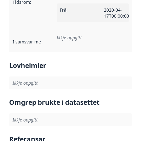
Tidsrom
:
Frå
:
2020-04-
17T00:00:00Z
Ikkje oppgitt
I samsvar med
:
Referanse til ei implementeringsregel eller an
Lovheimler
Ikkje oppgitt
Omgrep brukte i datasettet
Ikkje oppgitt
Referansar