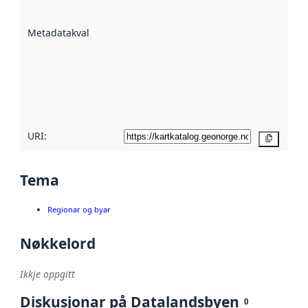
datasettene er
beskrive ved
Metadatakvalitet
:
hjelp av
metadata.
Les meir om
metadatakvalitet
her
URI:
Kopier
Tema
Regionar og byar
Nøkkelord
Ikkje oppgitt
Diskusjonar på Datalandsbyen
0