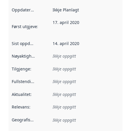
Oppdateringsfrekvens
Ikkje Planlagt
:
17. april 2020
Først utgjeve
:
Denne datoen seier når dataa i dette datasettet 
Sist oppdatert
:
14. april 2020
Nøyaktigheit
:
Ikkje oppgitt
Tilgjenge
:
Ikkje oppgitt
Fullstendigheit
:
Ikkje oppgitt
Aktualitet
:
Ikkje oppgitt
Relevans
:
Ikkje oppgitt
Geografisk område
:
Ikkje oppgitt