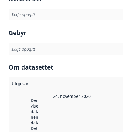
Ikkje oppgitt
Gebyr
Ikkje oppgitt
Om datasettet
Utgjevar
:
24. november 2020
Denne datoen
viser når
datasettet vart
henta inn av
data.norge.no.
Det kan ha