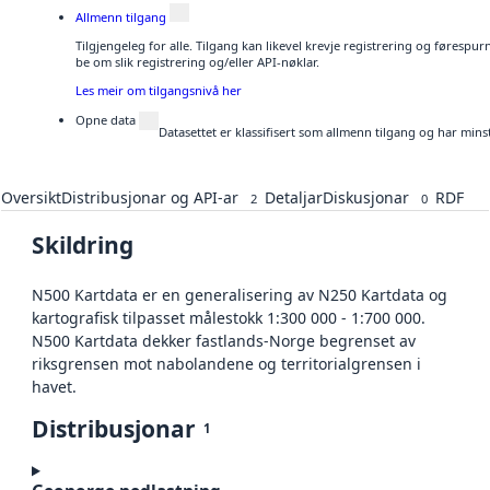
Allmenn tilgang
Tilgjengeleg for alle. Tilgang kan likevel krevje registrering og førespu
be om slik registrering og/eller API-nøklar.
Les meir om tilgangsnivå her
Opne data
Datasettet er klassifisert som allmenn tilgang og har mins
Oversikt
Distribusjonar og API-ar
Detaljar
Diskusjonar
RDF
2
0
Skildring
N500 Kartdata er en generalisering av N250 Kartdata og
kartografisk tilpasset målestokk 1:300 000 - 1:700 000.
N500 Kartdata dekker fastlands-Norge begrenset av
riksgrensen mot nabolandene og territorialgrensen i
havet.
Distribusjonar
1