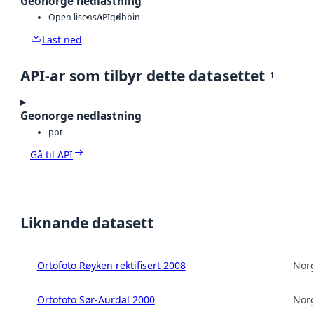
Geonorge nedlastning
Open lisens
API
gdb
bin
Last ned
API-ar som tilbyr dette datasettet
1
Geonorge nedlastning
ppt
Gå til API
Liknande datasett
Ortofoto Røyken rektifisert 2008
Norg
Ortofoto Sør-Aurdal 2000
Norg