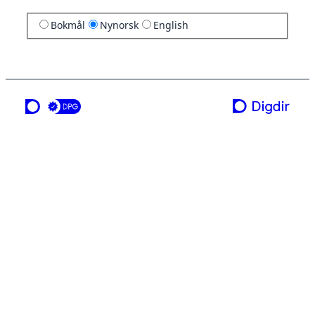
Bokmål
Nynorsk
English
ei teneste frå