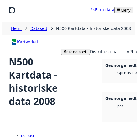
Hopp til hovudinnhald
Finn data
Meny
Heim
Datasett
N500 Kartdata - historiske data 2008
Kartverket
Distribusjonar
API-a
Bruk datasett
1
N500
Geonorge nedl
Kartdata -
Open lisens
historiske
data 2008
Geonorge nedl
ppt
Datasett