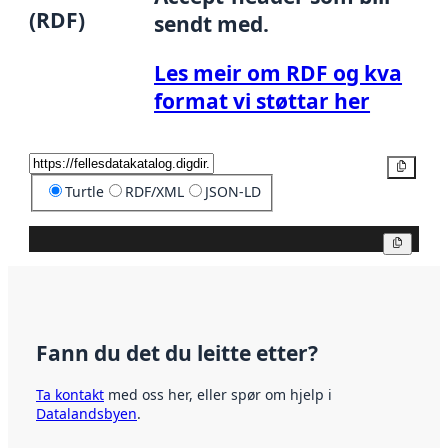
(RDF)
sendt med.
Les meir om RDF og kva
format vi støttar her
Kopier
Turtle
RDF/XML
JSON-LD
Kopier
Fann du det du leitte etter?
Ta kontakt
med oss her, eller spør om hjelp i
Datalandsbyen
.