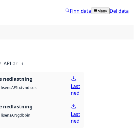
Finn data
Del data
Meny
API-ar
2
1
 nedlastning
Last
API
txt
vnd.sosi
lisens
ned
 nedlastning
Last
API
gdb
bin
lisens
ned