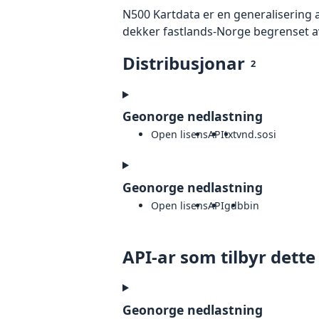
N500 Kartdata er en generalisering a
dekker fastlands-Norge begrenset av
Distribusjonar
2
Geonorge nedlastning
Open lisens
API
txt
vnd.sosi
Geonorge nedlastning
Open lisens
API
gdb
bin
API-ar som tilbyr dette
Geonorge nedlastning