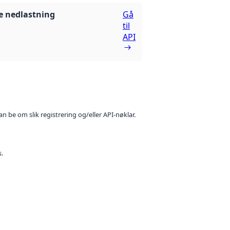
 nedlastning
Gå
til
API
n be om slik registrering og/eller API-nøklar.
s.