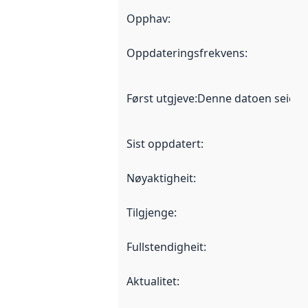
Opphav
:
Oppdateringsfrekvens
:
Først utgjeve
:
Denne datoen seier nå
Sist oppdatert
:
Nøyaktigheit
:
Tilgjenge
:
Fullstendigheit
:
Aktualitet
: