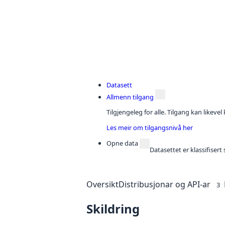
Datasett
Allmenn tilgang
Tilgjengeleg for alle. Tilgang kan likeve
Les meir om tilgangsnivå her
Opne data
Datasettet er klassifiser
Oversikt
Distribusjonar og API-ar
3
Skildring