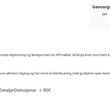
Geonorge
ppt
l krevje registrering og førespurnad om API-nøklar, så lenge kven som helst ka
t som allmenn tilgang og har minst éi distribuering med godkjend open lisen
Detaljar
Diskusjonar
RDF
0