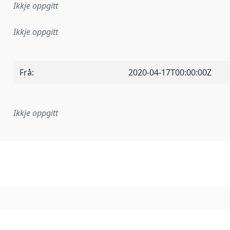
Ikkje oppgitt
Ikkje oppgitt
Frå
:
2020-04-17T00:00:00Z
Ikkje oppgitt
lementeringsregel eller anna spesifikasjon som ligg til grun