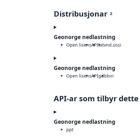
Distribusjonar
2
Geonorge nedlastning
Open lisens
API
txt
vnd.sosi
Geonorge nedlastning
Open lisens
API
gdb
bin
API-ar som tilbyr dette
Geonorge nedlastning
ppt