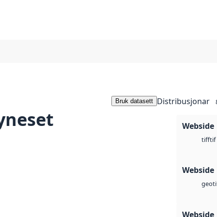
Distribusjonar
Bruk datasett
yneset
Webside
tif
tiff
Webside
geoti
Webside