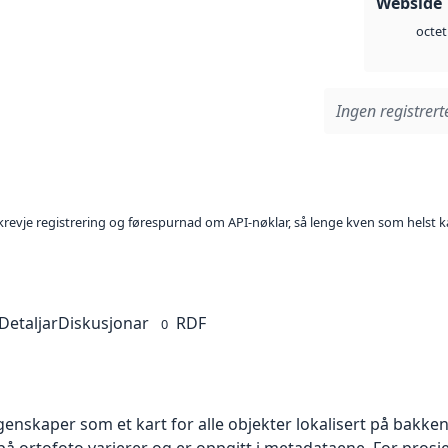
Webside 
octet
Ingen registrerte
l krevje registrering og førespurnad om API-nøklar, så lenge kven som helst ka
Detaljar
Diskusjonar
RDF
0
skaper som et kart for alle objekter lokalisert på bakkeniv
 ortofoto varierer og er oppgitt i metadataene. For prosje