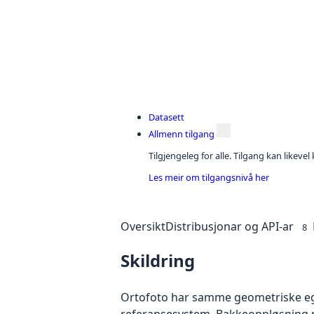
Datasett
Allmenn tilgang
Tilgjengeleg for alle. Tilgang kan likeve
Les meir om tilgangsnivå her
Oversikt
Distribusjonar og API-ar
8
Skildring
Ortofoto har samme geometriske egen
referansesystem. Bakkeoppløsning på