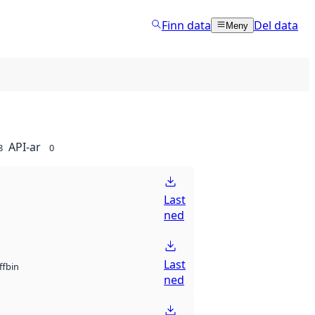
Finn data
Del data
Meny
API-ar
8
0
Last
ned
Last
bin
ff
ned