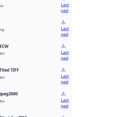
Last
bin
ned
Last
ng
ned
 ECW
Last
bin
ned
Tiled TIFF
Last
bin
ned
Jpeg2000
Last
bin
ned