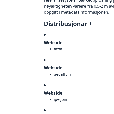
nøyaktigheten variere fra 0,5-2 m a
oppgitt i metadatainformasjonen.
Distribusjonar
8
Webside
tiff
tif
Webside
geotiff
bin
Webside
jpeg
bin