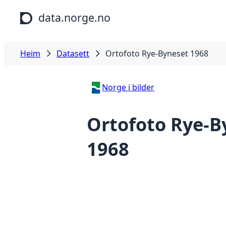
Hopp til hovudinnhald
data.norge.no
Heim
Datasett
Ortofoto Rye-Byneset 1968
Norge i bilder
Ortofoto Rye-B
1968