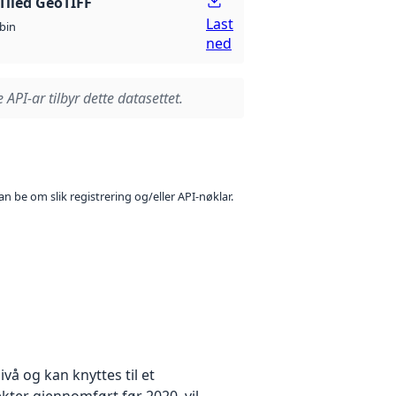
Tiled GeoTIFF
Last
bin
ned
 API-ar tilbyr dette datasettet.
n be om slik registrering og/eller API-nøklar.
å og kan knyttes til et
kter gjennomført før 2020, vil