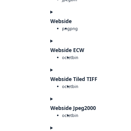
Webside
png
png
Webside ECW
octet
bin
Webside Tiled TIFF
octet
bin
Webside Jpeg2000
octet
bin