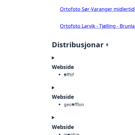
Ortofoto Sør-Varanger midlertid
Ortofoto Larvik - Tjølling - Brunl
Distribusjonar
8
Webside
tiff
tif
Webside
geotiff
bin
Webside
jpeg
bin