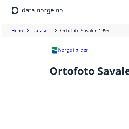
Hopp til hovudinnhald
data.norge.no
Heim
Datasett
Ortofoto Savalen 1995
Norge i bilder
Ortofoto Saval