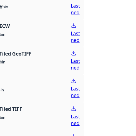
Last
bin
ff
ned
 ECW
Last
bin
ned
Tiled GeoTIFF
Last
bin
ned
Last
bin
ned
Tiled TIFF
Last
bin
ned