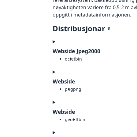
nøyaktigheten variere fra 0,5-2 m a
oppgitt i metadatainformasjonen.
Distribusjonar
8
Webside Jpeg2000
octet
bin
Webside
png
png
Webside
geotiff
bin