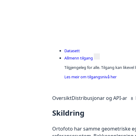
Datasett
Allmenn tilgang
Tilgjengeleg for alle. Tilgang kan likeve
Les meir om tilgangsnivå her
Oversikt
Distribusjonar og API-ar
8
Skildring
Ortofoto har samme geometriske egen
referansesystem. Bakkeoppløsning på