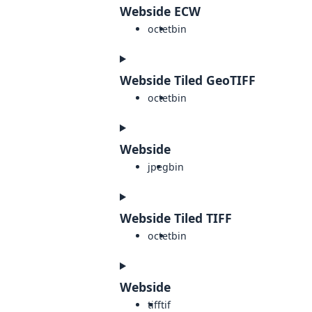
Webside ECW
octet
bin
Webside Tiled GeoTIFF
octet
bin
Webside
jpeg
bin
Webside Tiled TIFF
octet
bin
Webside
tiff
tif