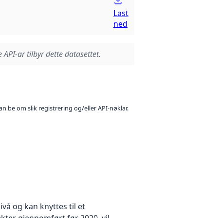
Last
ned
 API-ar tilbyr dette datasettet.
n be om slik registrering og/eller API-nøklar.
å og kan knyttes til et
kter gjennomført før 2020, vil