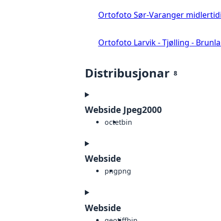
Ortofoto Sør-Varanger midlertid
Ortofoto Larvik - Tjølling - Brunl
Distribusjonar
8
Webside Jpeg2000
octet
bin
Webside
png
png
Webside
geotiff
bin