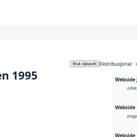
Distribusjonar
Bruk datasett
en 1995
Webside 
octet
Webside
p
png
Webside