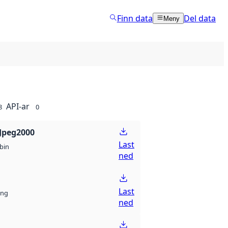
Finn data
Del data
Meny
API-ar
8
0
Jpeg2000
Last
bin
ned
Last
ng
ned