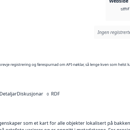
Webside
tif
tiff
Ingen registrerte
l krevje registrering og førespurnad om API-nøklar, så lenge kven som helst ka
Detaljar
Diskusjonar
RDF
0
skaper som et kart for alle objekter lokalisert på bakkeniv
 ortofoto varierer og er oppgitt i metadataene. For prosje