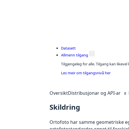
Datasett
Allmenn tilgang
Tilgjengeleg for alle. Tilgang kan likeve
Les meir om tilgangsnivå her
Oversikt
Distribusjonar og API-ar
8
Skildring
Ortofoto har samme geometriske egen
ortofotostandarder egnet til forskj