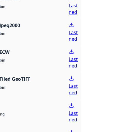
Last
bin
ned
Jpeg2000
Last
bin
ned
 ECW
Last
bin
ned
Tiled GeoTIFF
Last
bin
ned
Last
ng
ned