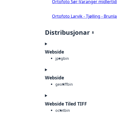
Ortofoto Sør-Varanger midlertid
Ortofoto Larvik - Tjølling - Brunl
Distribusjonar
8
Webside
jpeg
bin
Webside
geotiff
bin
Webside Tiled TIFF
octet
bin