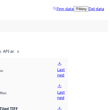
Finn data
Del data
Meny
API-ar
8
0
Last
bin
ned
Last
bin
ff
ned
Tiled TIFF