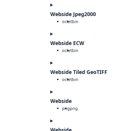
Webside Jpeg2000
octet
bin
Webside ECW
octet
bin
Webside Tiled GeoTIFF
octet
bin
Webside
png
png
Webside