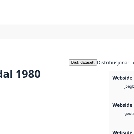
Distribusjonar
Bruk datasett
dal 1980
Webside
jpeg
Webside
geoti
Webside 