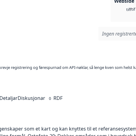
Webside
tif
tiff
Ingen registrerte
l krevje registrering og førespurnad om API-nøklar, så lenge kven som helst ka
Detaljar
Diskusjonar
RDF
0
skaper som et kart og kan knyttes til et referansesystem. 
ellige formål. Ortofoto 20: Dekker områder som i hovedsak b