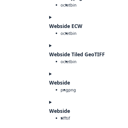
octet
bin
Webside ECW
octet
bin
Webside Tiled GeoTIFF
octet
bin
Webside
png
png
Webside
tiff
tif