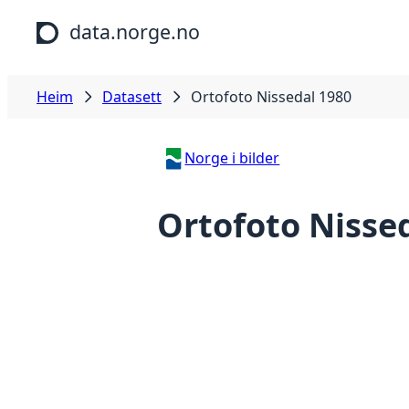
Hopp til hovudinnhald
data.norge.no
Heim
Datasett
Ortofoto Nissedal 1980
Norge i bilder
Ortofoto Nisse