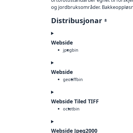
og jordbruksområder. Bakkeoppløsnin
Distribusjonar
8
Webside
jpeg
bin
Webside
geotiff
bin
Webside Tiled TIFF
octet
bin
Webside Jpeg2000