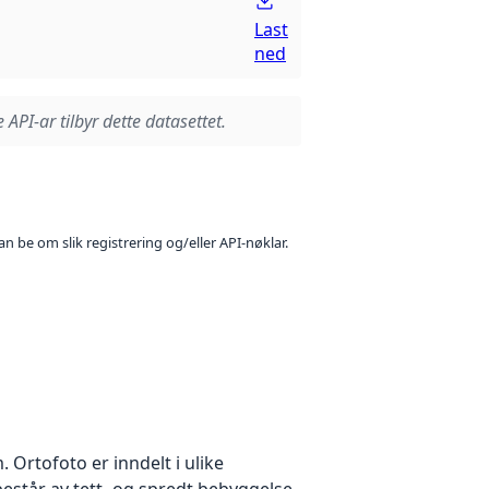
Last
ned
 API-ar tilbyr dette datasettet.
n be om slik registrering og/eller API-nøklar.
Ortofoto er inndelt i ulike
estår av tett- og spredt bebyggelse