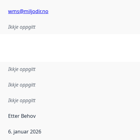
wms@miljodir.no
Ikkje oppgitt
Ikkje oppgitt
Ikkje oppgitt
Ikkje oppgitt
Etter Behov
6. januar 2026
r dataa i dette datasettet først blei utgitt. Det kan ha skje