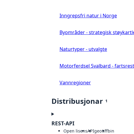
Inngrepsfri natur i Norge
Byområder - strategisk støykartl
Naturtyper - utvalgte
Motorferdsel Svalbard - fartsrestr
Vannregioner
Distribusjonar
1
REST-API
Open lisens
API
geotiff
bin