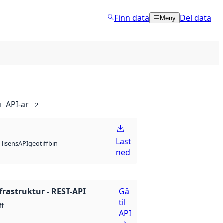
Finn data
Del data
Meny
API-ar
1
2
Last
API
geotiff
bin
lisens
ned
frastruktur - REST-API
Gå
til
ff
API