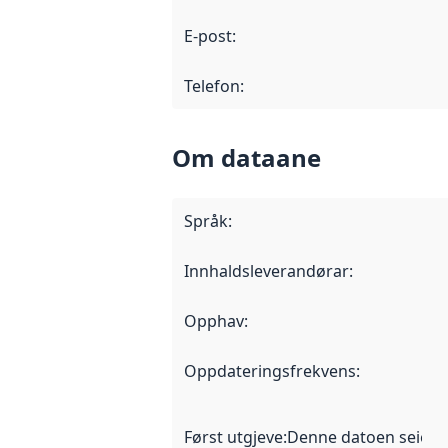
E-post
:
Telefon
:
Om dataane
Språk
:
Innhaldsleverandørar
:
Opphav
:
Oppdateringsfrekvens
:
Først utgjeve
:
Denne datoen seier nå