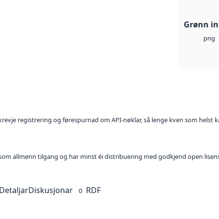
Grønn in
png
l krevje registrering og førespurnad om API-nøklar, så lenge kven som helst ka
t som allmenn tilgang og har minst éi distribuering med godkjend open lisen
Detaljar
Diskusjonar
RDF
0