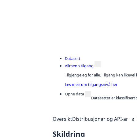
Datasett
Allmenn tilgang
Tilgjengeleg for alle. Tilgang kan likeve
Les meir om tilgangsnivå her
Opne data
Datasettet er klassifiser
Oversikt
Distribusjonar og API-ar
3
Skildring