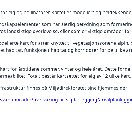
 for elg og pollinatorer. Kartet er modellert og heldekkende
landskapselementer som har særlig betydning som formering
es langsiktige overlevelse, eller som er viktige områder for
dellerte kart for arter knyttet til vegetasjonssonene alpin, 
et habitat, funksjonelt habitat og korridorer for de ulike a
kart for årstidene sommer, vinter og hele året. Dette fordel
meabilitet. Totalt består kartsettet for elg av 12 ulike kart.
frastruktur finnes på Miljødirektoratet sine hjemmesider:
nsvarsomrader/overvaking-arealplanlegging/arealplanleggi