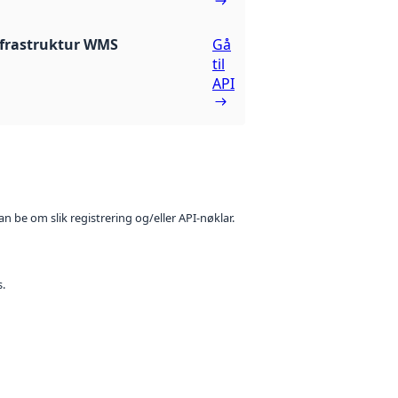
frastruktur WMS
Gå
til
API
n be om slik registrering og/eller API-nøklar.
s.