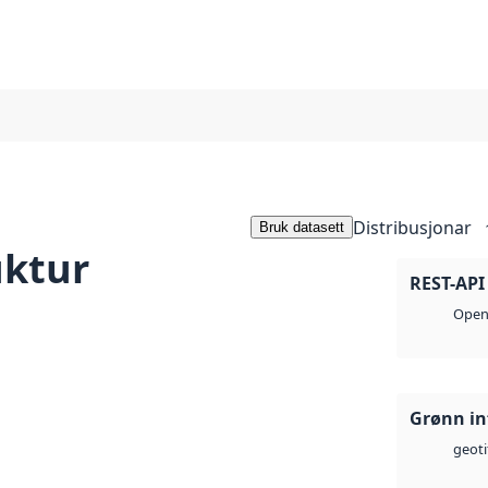
Distribusjonar
Bruk datasett
uktur
REST-API
Open 
Grønn in
geoti