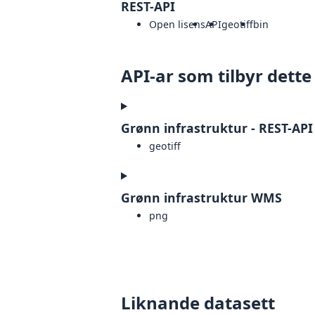
REST-API
Open lisens
API
geotiff
bin
API-ar som tilbyr dette
Grønn infrastruktur - REST-API
geotiff
Grønn infrastruktur WMS
png
Liknande datasett