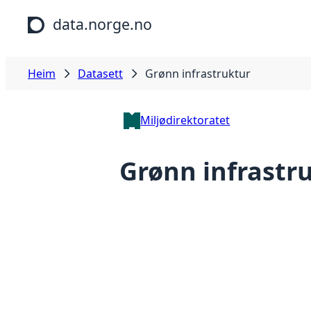
Hopp til hovudinnhald
data.norge.no
Heim
Datasett
Grønn infrastruktur
Miljødirektoratet
Grønn infrastr