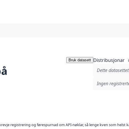
Distribusjonar
Bruk datasett
på
Dette datasettet
Ingen registrerte
l krevje registrering og førespurnad om API-nøklar, så lenge kven som helst ka