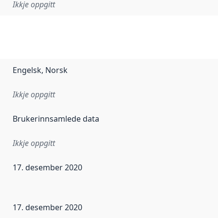
Ikkje oppgitt
Engelsk, Norsk
Ikkje oppgitt
Brukerinnsamlede data
Ikkje oppgitt
17. desember 2020
r dataa i dette datasettet først blei utgitt. Det kan ha skje
17. desember 2020