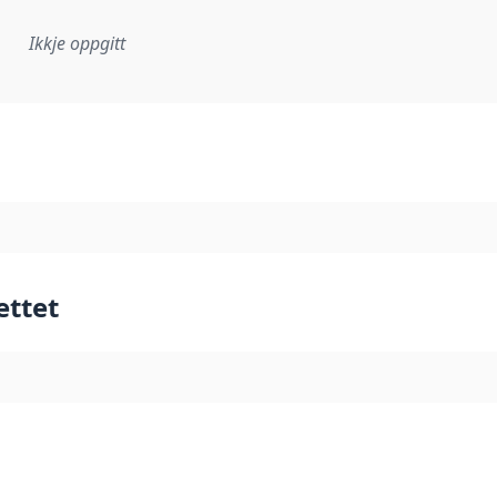
Ikkje oppgitt
lementeringsregel eller anna spesifikasjon som ligg til grun
ettet