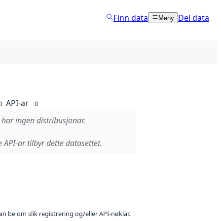
Finn data
Del data
Meny
API-ar
0
0
 har ingen distribusjonar.
 API-ar tilbyr dette datasettet.
n be om slik registrering og/eller API-nøklar.