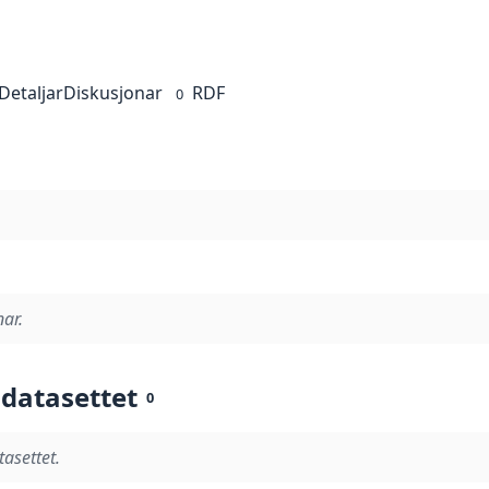
Detaljar
Diskusjonar
RDF
0
nar.
 datasettet
0
tasettet.