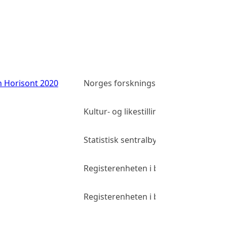
n Horisont 2020
Norges forskningsråd
Kultur- og likestillingsdepartementet
Statistisk sentralbyrå
Registerenheten i brønnøysund
Registerenheten i brønnøysund