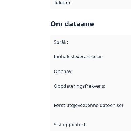
Telefon
:
Om dataane
Språk
:
Innhaldsleverandørar
:
Opphav
:
Oppdateringsfrekvens
:
Først utgjeve
:
Denne datoen seier nå
Sist oppdatert
: