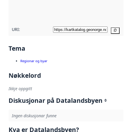
Les meir om
metadatakvalitet
her
URI:
Kopier
Tema
Regionar og byar
Nøkkelord
Ikkje oppgitt
Diskusjonar på Datalandsbyen
0
Ingen diskusjonar funne
Kva er Datalandsbyen?