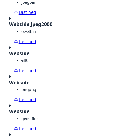
jpeg
bin
Last ned
Webside Jpeg2000
octet
bin
Last ned
Webside
tiff
tif
Last ned
Webside
png
png
Last ned
Webside
geotiff
bin
Last ned