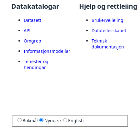
Datakatalogar
Hjelp og rettleiing
Datasett
Brukerveileiing
API
Datafellesskapet
Omgrep
Teknisk
dokumentasjon
Informasjonsmodellar
Tenester og
hendingar
Bokmål
Nynorsk
English