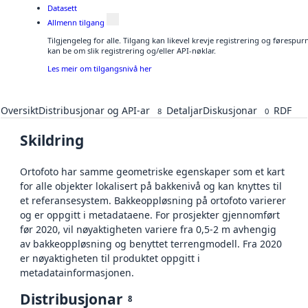
Datasett
Allmenn tilgang
Tilgjengeleg for alle. Tilgang kan likevel krevje registrering og førespu
kan be om slik registrering og/eller API-nøklar.
Les meir om tilgangsnivå her
Oversikt
Distribusjonar og API-ar
Detaljar
Diskusjonar
RDF
8
0
Skildring
Ortofoto har samme geometriske egenskaper som et kart
for alle objekter lokalisert på bakkenivå og kan knyttes til
et referansesystem. Bakkeoppløsning på ortofoto varierer
og er oppgitt i metadataene. For prosjekter gjennomført
før 2020, vil nøyaktigheten variere fra 0,5-2 m avhengig
av bakkeoppløsning og benyttet terrengmodell. Fra 2020
er nøyaktigheten til produktet oppgitt i
metadatainformasjonen.
Distribusjonar
8