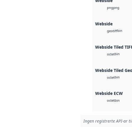
Webside
png
png
Webside
bin
geotiff
Webside Tiled TIF
bin
octet
Webside Tiled Ge
bin
octet
Webside ECW
bin
octet
Ingen registrerte API-ar ti