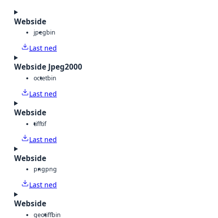
Webside
jpeg
bin
Last ned
Webside Jpeg2000
octet
bin
Last ned
Webside
tiff
tif
Last ned
Webside
png
png
Last ned
Webside
geotiff
bin