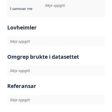
Ikkje oppgitt
I samsvar med
:
Referanse til ei implementeringsregel eller an
Lovheimler
Ikkje oppgitt
Omgrep brukte i datasettet
Ikkje oppgitt
Referansar
Ikkje oppgitt