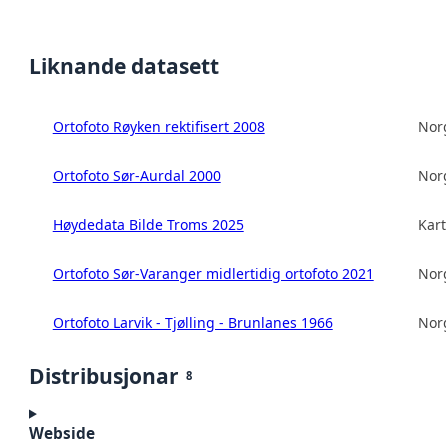
Liknande datasett
Ortofoto Røyken rektifisert 2008
Norg
Ortofoto Sør-Aurdal 2000
Norg
Høydedata Bilde Troms 2025
Kart
Ortofoto Sør-Varanger midlertidig ortofoto 2021
Norg
Ortofoto Larvik - Tjølling - Brunlanes 1966
Norg
Distribusjonar
8
Webside