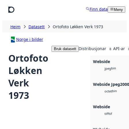
Hopp til hovudinnhald
Finn data
Meny
Heim
Datasett
Ortofoto Løkken Verk 1973
Norge i bilder
Distribusjonar
API-ar
Bruk datasett
8
Ortofoto
Webside
Løkken
bin
jpeg
Verk
Webside Jpeg200
bin
1973
octet
Webside
tif
tiff