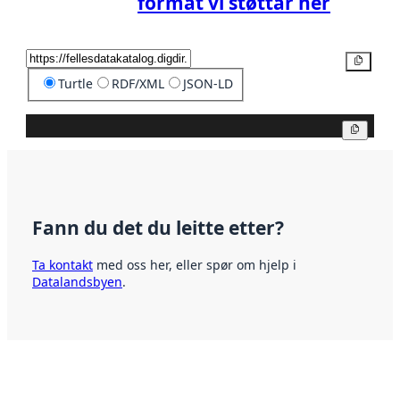
format vi støttar her
Kopier
Turtle
RDF/XML
JSON-LD
Kopier
Fann du det du leitte etter?
Ta kontakt
med oss her, eller spør om hjelp i
Datalandsbyen
.