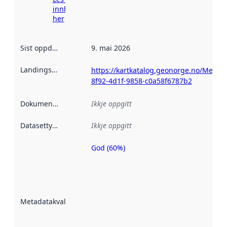
innhenting
her
Sist oppdatert
:
9. mai 2026
Landingsside
:
https://kartkatalog.geonorge.no/Metad
8f92-4d1f-9858-c0a58f6787b2
Dokumentasjon
:
Ikkje oppgitt
Datasettype
:
Ikkje oppgitt
God (60%)
Metadatakvalitet
er ein indikator
på kor godt
datasettene er
beskrive ved
Metadatakvalitet
:
hjelp av
metadata.