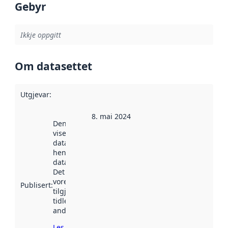
Gebyr
Ikkje oppgitt
Om datasettet
Utgjevar
:
8. mai 2024
Denne datoen
viser når
datasettet vart
henta inn av
data.norge.no.
Det kan ha
vore
Publisert
:
tilgjengeleg
tidlegare
andre stader.
Les meir om