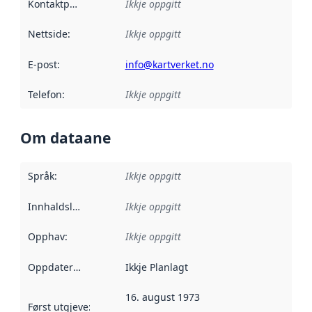
Kontaktpunkt
:
Ikkje oppgitt
Nettside
:
Ikkje oppgitt
E-post
:
info@kartverket.no
Telefon
:
Ikkje oppgitt
Om dataane
Språk
:
Ikkje oppgitt
Innhaldsleverandørar
Ikkje oppgitt
:
Opphav
:
Ikkje oppgitt
Oppdateringsfrekvens
Ikkje Planlagt
:
16. august 1973
Først utgjeve
:
Denne datoen seier når dataa i dette datasettet 