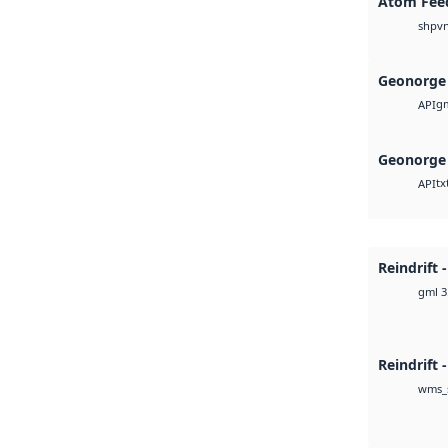
Atom Fee
v
shp
Geonorge 
g
API
Geonorge 
tx
API
Reindrift 
gml 3
Reindrift 
wms_