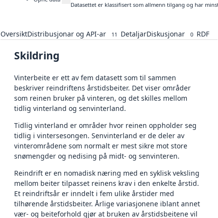
Datasettet er klassifisert som allmenn tilgang og har mins
Oversikt
Distribusjonar og API-ar
Detaljar
Diskusjonar
RDF
11
0
Skildring
Vinterbeite er ett av fem datasett som til sammen
beskriver reindriftens årstidsbeiter. Det viser områder
som reinen bruker på vinteren, og det skilles mellom
tidlig vinterland og senvinterland.
Tidlig vinterland er områder hvor reinen oppholder seg
tidlig i vintersesongen. Senvinterland er de deler av
vinterområdene som normalt er mest sikre mot store
snømengder og nedising på midt- og senvinteren.
Reindrift er en nomadisk næring med en syklisk veksling
mellom beiter tilpasset reinens krav i den enkelte årstid.
Et reindriftsår er inndelt i fem ulike årstider med
tilhørende årstidsbeiter. Årlige variasjonene iblant annet
vær- og beiteforhold gjør at bruken av årstidsbeitene vil