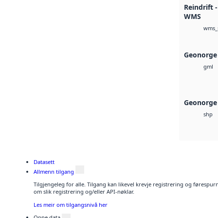
Reindrift 
WMS
wms_
Geonorge
gml
Geonorge 
shp
Datasett
Allmenn tilgang
Tilgjengeleg for alle. Tilgang kan likevel krevje registrering og føresp
om slik registrering og/eller API-nøklar.
Les meir om tilgangsnivå her
Opne data