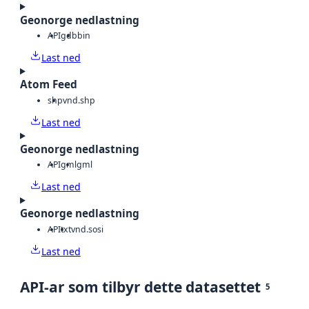
Geonorge nedlastning
API
gdb
bin
Last ned
Atom Feed
shp
vnd.shp
Last ned
Geonorge nedlastning
API
gml
gml
Last ned
Geonorge nedlastning
API
txt
vnd.sosi
Last ned
API-ar som tilbyr dette datasettet
5