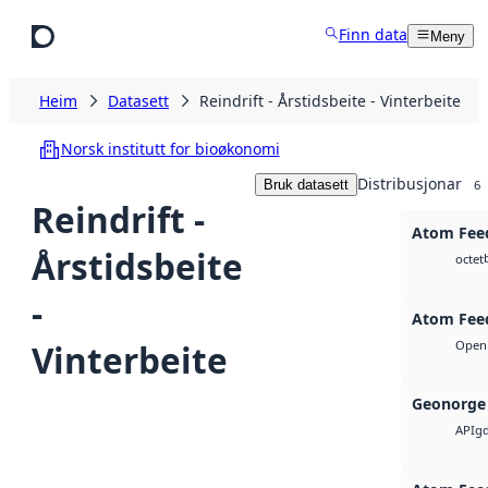
Hopp til hovudinnhald
Finn data
Meny
Heim
Datasett
Reindrift - Årstidsbeite - Vinterbeite
Norsk institutt for bioøkonomi
Distribusjonar
Bruk datasett
6
Reindrift -
Atom Fee
Årstidsbeite
octet
-
Atom Fee
Vinterbeite
Open 
Geonorge 
g
API