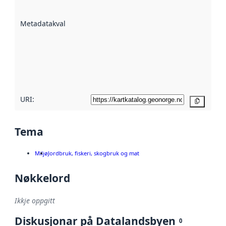
datasettene er
beskrive ved
Metadatakvalitet
:
hjelp av
metadata.
Les meir om
metadatakvalitet
her
URI:
Kopier
Tema
Miljø
Jordbruk, fiskeri, skogbruk og mat
Nøkkelord
Ikkje oppgitt
Diskusjonar på Datalandsbyen
0