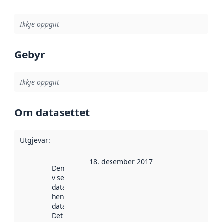
Ikkje oppgitt
Gebyr
Ikkje oppgitt
Om datasettet
Utgjevar
:
18. desember 2017
Denne datoen
viser når
datasettet vart
henta inn av
data.norge.no.
Det kan ha