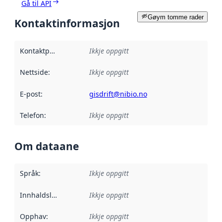
Gå til API
Gøym tomme rader
Kontaktinformasjon
Kontaktpunkt
:
Ikkje oppgitt
Nettside
:
Ikkje oppgitt
E-post
:
gisdrift@nibio.no
Telefon
:
Ikkje oppgitt
Om dataane
Språk
:
Ikkje oppgitt
Innhaldsleverandørar
Ikkje oppgitt
:
Opphav
:
Ikkje oppgitt