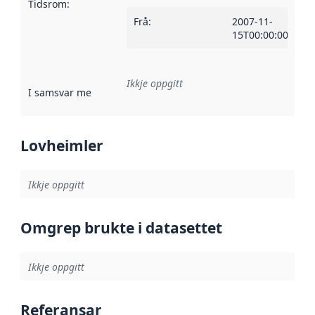
Tidsrom
:
Frå
:
2007-11-
15T00:00:00Z
Ikkje oppgitt
I samsvar med
:
Referanse til ei implementeringsregel eller an
Lovheimler
Ikkje oppgitt
Omgrep brukte i datasettet
Ikkje oppgitt
Referansar