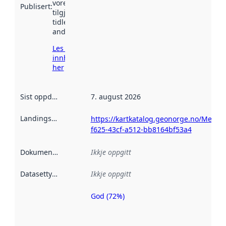
vore
Publisert
:
tilgjengeleg
tidlegare
andre stader.
Les meir om
innhenting
her
Sist oppdatert
:
7. august 2026
Landingsside
:
https://kartkatalog.geonorge.no/Metada
f625-43cf-a512-bb8164bf53a4
Dokumentasjon
:
Ikkje oppgitt
Datasettype
:
Ikkje oppgitt
God (72%)
Metadatakvalitet
er ein indikator
på kor godt