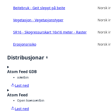
Beitebruk - Geit sleppt på beite
Norsk in
Vegetasjon - Vegetasjonstyper
Norsk in
SR16 - Skogressurskart 16x16 meter - Raster
Norsk in
Erosjonsrisiko
Norsk in
Distribusjonar
6
Atom Feed GDB
octet
bin
Last ned
Atom Feed
Open lisens
xml
bin
Last ned