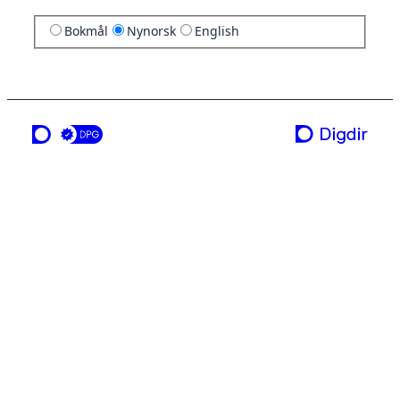
Bokmål
Nynorsk
English
ei teneste frå