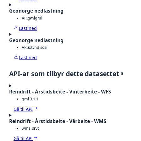
Geonorge nedlastning
API
gml
gml
Last ned
Geonorge nedlastning
API
txt
vnd.sosi
Last ned
API-ar som tilbyr dette datasettet
5
Reindrift - Årstidsbeite - Vinterbeite - WFS
gml 3.1.1
Gå til API
Reindrift - Årstidsbeite - Vårbeite - WMS
wms_srvc
Gå til API