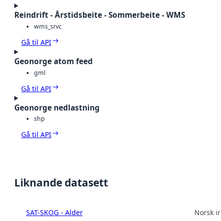
Reindrift - Årstidsbeite - Sommerbeite - WMS
wms_srvc
Gå til API
Geonorge atom feed
gml
Gå til API
Geonorge nedlastning
shp
Gå til API
Liknande datasett
SAT-SKOG - Alder
Norsk in