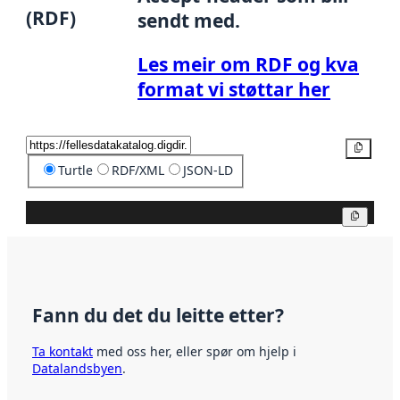
(RDF)
sendt med.
Les meir om RDF og kva
format vi støttar her
Kopier
Turtle
RDF/XML
JSON-LD
Kopier
Fann du det du leitte etter?
Ta kontakt
med oss her, eller spør om hjelp i
Datalandsbyen
.