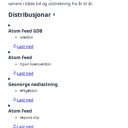
variere i både tid og utstrekning fra år til år.
Distribusjonar
6
Atom Feed GDB
octet
bin
Last ned
Atom Feed
Open lisens
xml
bin
Last ned
Geonorge nedlastning
API
gdb
bin
Last ned
Atom Feed
shp
vnd.shp
Last ned