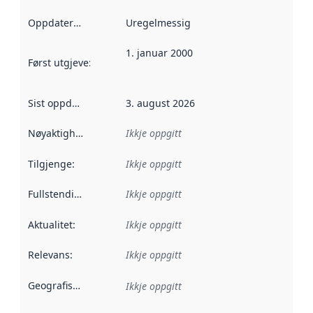
Oppdateringsfrekvens
Uregelmessig
:
1. januar 2000
Først utgjeve
:
Denne datoen seier når dataa i dette datasettet 
Sist oppdatert
:
3. august 2026
Nøyaktigheit
:
Ikkje oppgitt
Tilgjenge
:
Ikkje oppgitt
Fullstendigheit
:
Ikkje oppgitt
Aktualitet
:
Ikkje oppgitt
Relevans
:
Ikkje oppgitt
Geografisk område
:
Ikkje oppgitt