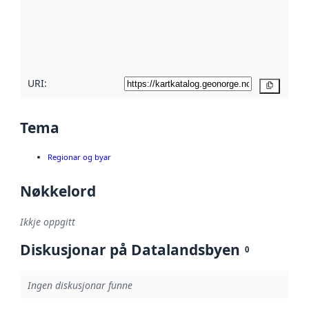
Les meir om
metadatakvalitet
her
URI:
Kopier
Tema
Regionar og byar
Nøkkelord
Ikkje oppgitt
Diskusjonar på Datalandsbyen
0
Ingen diskusjonar funne