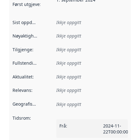
Først utgjeve
:
Denne datoen seier når dataa i dette datasettet 
Sist oppdatert
:
Ikkje oppgitt
Nøyaktigheit
:
Ikkje oppgitt
Tilgjenge
:
Ikkje oppgitt
Fullstendigheit
:
Ikkje oppgitt
Aktualitet
:
Ikkje oppgitt
Relevans
:
Ikkje oppgitt
Geografisk område
:
Ikkje oppgitt
Tidsrom
:
Frå
:
2024-11-
22T00:00:00Z