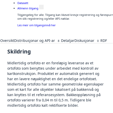
Datasett
Allmenn tilgang
Tilgjengeleg for alle. Tilgang kan likevel krevje registrering og føresp
om slik registrering og/eller API-nøklar.
Les meir om tilgangsnivå her
Oversikt
Distribusjonar og API-ar
Detaljar
Diskusjonar
RDF
8
0
Skildring
Midlertidig ortofoto er en foreløpig leveranse av et
ortofoto som benyttes under arbeidet med kontroll av
kartkonstruksjon. Produktet er automatisk generert og
har en lavere nøyaktighet en det endelige ortofotoet.
Midlertidig ortofoto har samme geometriske egenskaper
som et kart for alle objekter lokalisert på bakkenivå og
kan knyttes til et referansesystem. Bakkeoppløsning på
ortofoto varierer fra 0,04 m til 0,5 m. Tidligere ble
midlertidig ortofoto kalt rektifiserte bilder.