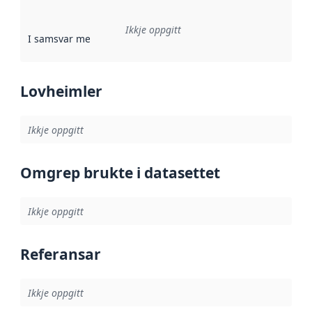
Ikkje oppgitt
I samsvar med
:
Referanse til ei implementeringsregel eller an
Lovheimler
Ikkje oppgitt
Omgrep brukte i datasettet
Ikkje oppgitt
Referansar
Ikkje oppgitt