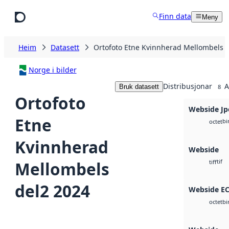
Hopp til hovudinnhald
Finn data
Meny
Heim
Datasett
Ortofoto Etne Kvinnherad Mellombels 
Norge i bilder
Distribusjonar
A
Bruk datasett
8
Ortofoto
Webside Jp
Etne
bi
octet
Kvinnherad
Webside
tif
Mellombels
tiff
del2 2024
Webside E
bi
octet