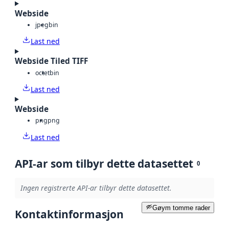
Webside
jpeg
bin
Last ned
Webside Tiled TIFF
octet
bin
Last ned
Webside
png
png
Last ned
API-ar som tilbyr dette datasettet
0
Ingen registrerte API-ar tilbyr dette datasettet.
Gøym tomme rader
Kontaktinformasjon