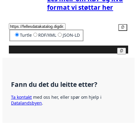
format vi støttar her
Kopier
Turtle
RDF/XML
JSON-LD
Kopier
Fann du det du leitte etter?
Ta kontakt
med oss her, eller spør om hjelp i
Datalandsbyen
.