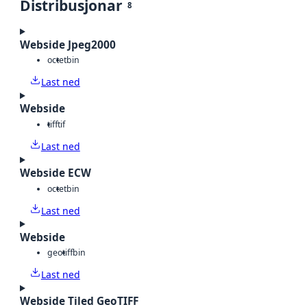
Distribusjonar
8
Webside Jpeg2000
octet
bin
Last ned
Webside
tiff
tif
Last ned
Webside ECW
octet
bin
Last ned
Webside
geotiff
bin
Last ned
Webside Tiled GeoTIFF