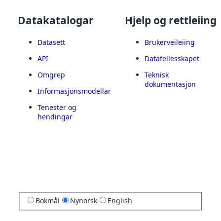
Datakatalogar
Hjelp og rettleiing
Datasett
Brukerveileiing
API
Datafellesskapet
Omgrep
Teknisk
dokumentasjon
Informasjonsmodellar
Tenester og
hendingar
Bokmål
Nynorsk
English