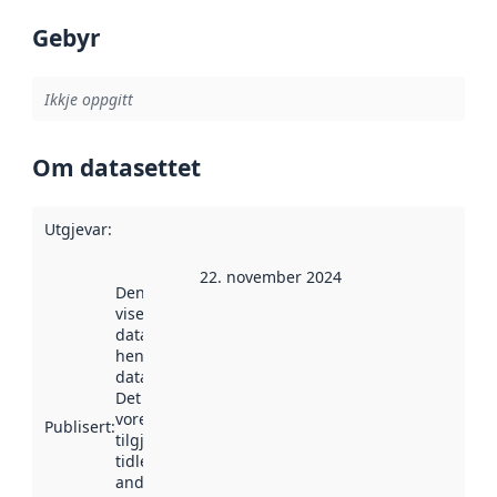
Gebyr
Ikkje oppgitt
Om datasettet
Utgjevar
:
22. november 2024
Denne datoen
viser når
datasettet vart
henta inn av
data.norge.no.
Det kan ha
vore
Publisert
:
tilgjengeleg
tidlegare
andre stader.