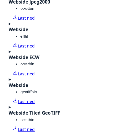
Webside Jpeg2000
octet
bin
Last ned
Webside
tiff
tif
Last ned
Webside ECW
octet
bin
Last ned
Webside
geotiff
bin
Last ned
Webside Tiled GeoTIFF
octet
bin
Last ned