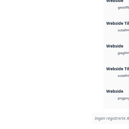
Webside
geotiff
Webside Ti
bi
octet
Webside
bi
jpeg
Webside Til
bi
octet
Webside
pn
png
Ingen registrerte A