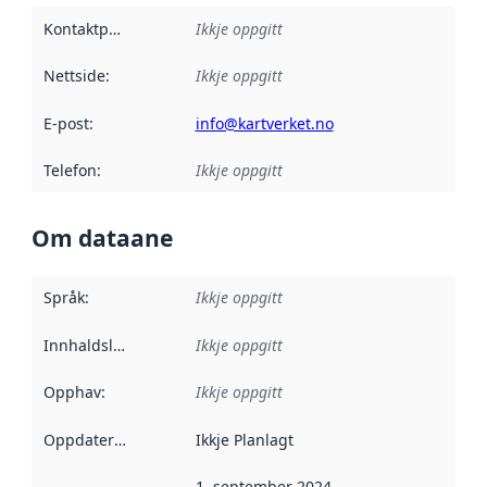
Kontaktpunkt
:
Ikkje oppgitt
Nettside
:
Ikkje oppgitt
E-post
:
info@kartverket.no
Telefon
:
Ikkje oppgitt
Om dataane
Språk
:
Ikkje oppgitt
Innhaldsleverandørar
Ikkje oppgitt
:
Opphav
:
Ikkje oppgitt
Oppdateringsfrekvens
Ikkje Planlagt
:
1. september 2024