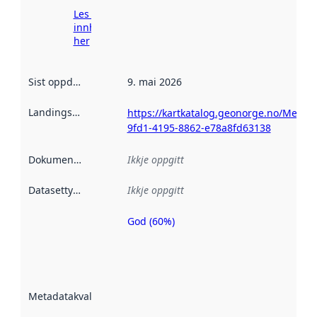
Les meir om
innhenting
her
Sist oppdatert
:
9. mai 2026
Landingsside
:
https://kartkatalog.geonorge.no/Metad
9fd1-4195-8862-e78a8fd63138
Dokumentasjon
:
Ikkje oppgitt
Datasettype
:
Ikkje oppgitt
God (60%)
Metadatakvalitet
er ein indikator
på kor godt
datasettene er
beskrive ved
Metadatakvalitet
:
hjelp av
metadata.