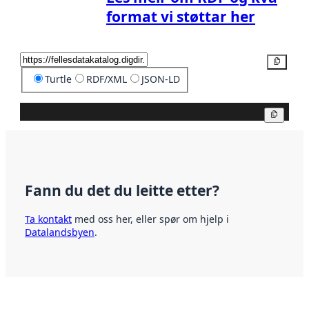
format vi støttar her
Kopier
Turtle
RDF/XML
JSON-LD
Kopier
Fann du det du leitte etter?
Ta kontakt
med oss her, eller spør om hjelp i
Datalandsbyen
.