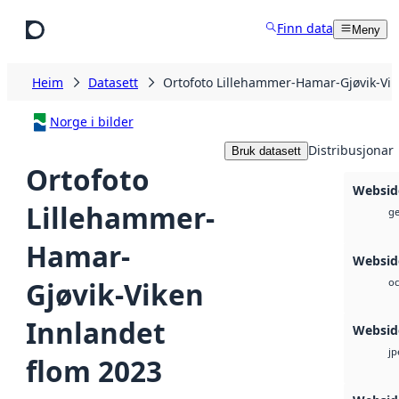
Hopp til hovudinnhald
Finn data
Meny
Heim
Datasett
Ortofoto Lillehammer-Hamar-Gjøvik-Vik
Norge i bilder
Distribusjonar
Bruk datasett
Ortofoto
Websid
Lillehammer-
ge
Hamar-
Websid
Gjøvik-Viken
oc
Innlandet
Websid
jp
flom 2023