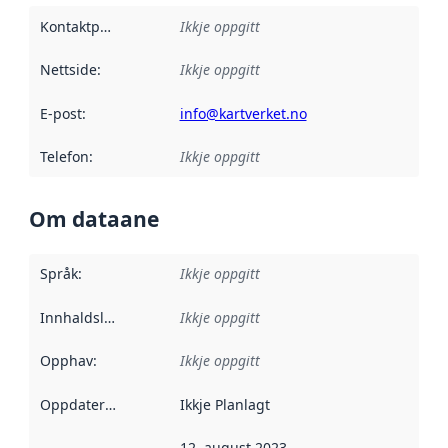
Kontaktpunkt
:
Ikkje oppgitt
Nettside
:
Ikkje oppgitt
E-post
:
info@kartverket.no
Telefon
:
Ikkje oppgitt
Om dataane
Språk
:
Ikkje oppgitt
Innhaldsleverandørar
Ikkje oppgitt
:
Opphav
:
Ikkje oppgitt
Oppdateringsfrekvens
Ikkje Planlagt
:
12. august 2023