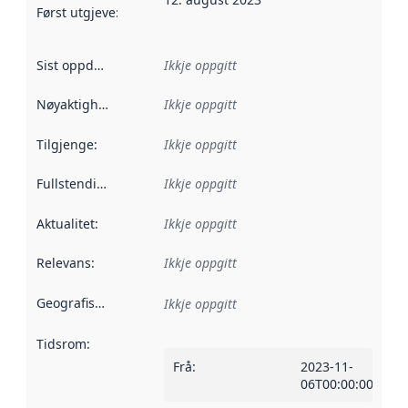
Først utgjeve
:
Denne datoen seier når dataa i dette datasettet 
Sist oppdatert
:
Ikkje oppgitt
Nøyaktigheit
:
Ikkje oppgitt
Tilgjenge
:
Ikkje oppgitt
Fullstendigheit
:
Ikkje oppgitt
Aktualitet
:
Ikkje oppgitt
Relevans
:
Ikkje oppgitt
Geografisk område
:
Ikkje oppgitt
Tidsrom
:
Frå
:
2023-11-
06T00:00:00Z