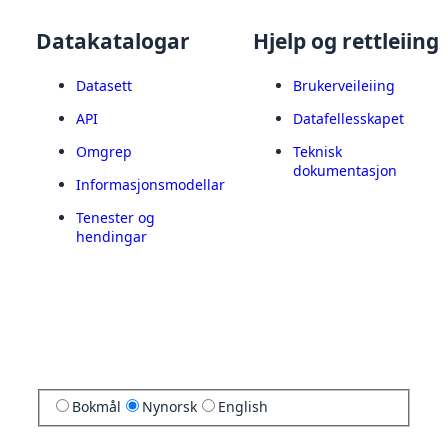
Datakatalogar
Hjelp og rettleiing
Datasett
Brukerveileiing
API
Datafellesskapet
Omgrep
Teknisk
dokumentasjon
Informasjonsmodellar
Tenester og
hendingar
Bokmål
Nynorsk
English