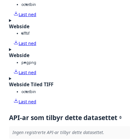
octet
bin
Last ned
Webside
tiff
tif
Last ned
Webside
png
png
Last ned
Webside Tiled TIFF
octet
bin
Last ned
API-ar som tilbyr dette datasettet
0
Ingen registrerte API-ar tilbyr dette datasettet.