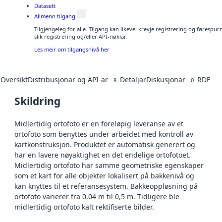
Datasett
Allmenn tilgang
Tilgjengeleg for alle. Tilgang kan likevel krevje registrering og føresp
slik registrering og/eller API-nøklar.
Les meir om tilgangsnivå her
Oversikt
Distribusjonar og API-ar
Detaljar
Diskusjonar
RDF
8
0
Skildring
Midlertidig ortofoto er en foreløpig leveranse av et
ortofoto som benyttes under arbeidet med kontroll av
kartkonstruksjon. Produktet er automatisk generert og
har en lavere nøyaktighet en det endelige ortofotoet.
Midlertidig ortofoto har samme geometriske egenskaper
som et kart for alle objekter lokalisert på bakkenivå og
kan knyttes til et referansesystem. Bakkeoppløsning på
ortofoto varierer fra 0,04 m til 0,5 m. Tidligere ble
midlertidig ortofoto kalt rektifiserte bilder.