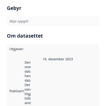
Gebyr
Ikkje oppgitt
Om datasettet
Utgjevar
:
19. desember 2023
Denne datoen
viser når
datasettet vart
henta inn av
data.norge.no.
Det kan ha
vore
Publisert
:
tilgjengeleg
tidlegare
andre stader.