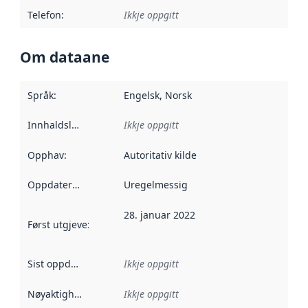
Telefon
:
Ikkje oppgitt
Om dataane
Språk
:
Engelsk, Norsk
Innhaldsleverandørar
Ikkje oppgitt
:
Opphav
:
Autoritativ kilde
Oppdateringsfrekvens
Uregelmessig
:
28. januar 2022
Først utgjeve
:
Denne datoen seier når dataa i dette datasettet 
Sist oppdatert
:
Ikkje oppgitt
Nøyaktigheit
:
Ikkje oppgitt