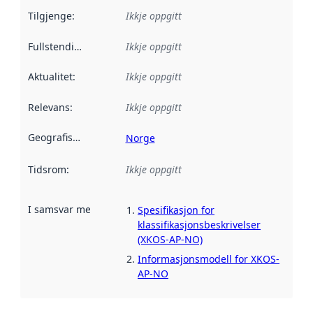
Tilgjenge
:
Ikkje oppgitt
Fullstendigheit
:
Ikkje oppgitt
Aktualitet
:
Ikkje oppgitt
Relevans
:
Ikkje oppgitt
Geografisk område
:
Norge
Tidsrom
:
Ikkje oppgitt
I samsvar med
:
Referanse til ei implementeringsregel eller an
Spesifikasjon for
klassifikasjonsbeskrivelser
(XKOS-AP-NO)
Informasjonsmodell for XKOS-
AP-NO