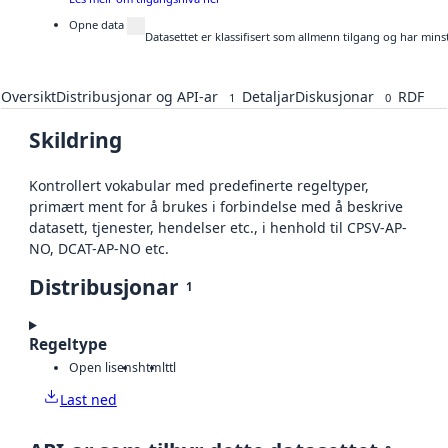
Opne data
Datasettet er klassifisert som allmenn tilgang og har mins
Oversikt
Distribusjonar og API-ar
Detaljar
Diskusjonar
RDF
1
0
Skildring
Kontrollert vokabular med predefinerte regeltyper,
primært ment for å brukes i forbindelse med å beskrive
datasett, tjenester, hendelser etc., i henhold til CPSV-AP-
NO, DCAT-AP-NO etc.
Distribusjonar
1
Regeltype
Open lisens
html
ttl
Last ned