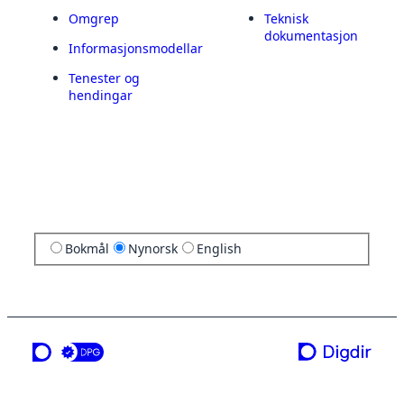
Omgrep
Teknisk
dokumentasjon
Informasjonsmodellar
Tenester og
hendingar
Bokmål
Nynorsk
English
ei teneste frå