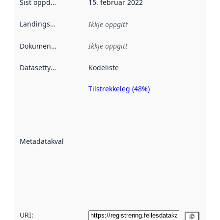
Sist oppdatert
:
15. februar 2022
Landingsside
:
Ikkje oppgitt
Dokumentasjon
:
Ikkje oppgitt
Datasettype
:
Kodeliste
Tilstrekkeleg (48%)
Metadatakvalitet
er ein indikator
på kor godt
datasettene er
beskrive ved
Metadatakvalitet
:
hjelp av
metadata.
Les meir om
metadatakvalitet
her
URI:
Kopier