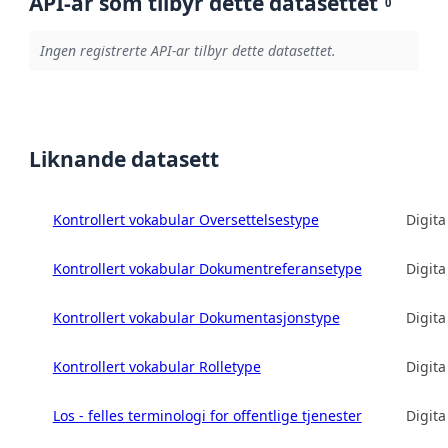
API-ar som tilbyr dette datasettet
0
Ingen registrerte API-ar tilbyr dette datasettet.
Liknande datasett
Kontrollert vokabular Oversettelsestype
Digita
Kontrollert vokabular Dokumentreferansetype
Digita
Kontrollert vokabular Dokumentasjonstype
Digita
Kontrollert vokabular Rolletype
Digita
Los - felles terminologi for offentlige tjenester
Digita