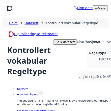
Hopp til hovudinnhald
Finn data
Meny
Heim
Datasett
Kontrollert vokabular Regeltype
Digitaliseringsdirektoratet
Distribusjonar
AP
Bruk datasett
1
Kontrollert
Regeltype
vokabular
Open lis
Regeltype
Ingen registrerte API
Datasett
Allmenn tilgang
Tilgjengeleg for alle. Tilgang kan likevel krevje registrering og føresp
om slik registrering og/eller API-nøklar.
Les meir om tilgangsnivå her