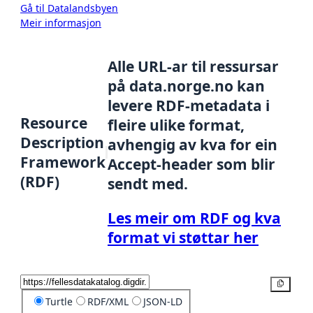
Gå til Datalandsbyen
Meir informasjon
Alle URL-ar til ressursar
på data.norge.no kan
levere RDF-metadata i
Resource
fleire ulike format,
Description
avhengig av kva for ein
Framework
Accept-header som blir
(RDF)
sendt med.
Les meir om RDF og kva
format vi støttar her
Kopier
Turtle
RDF/XML
JSON-LD