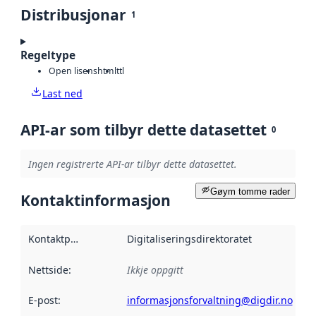
Distribusjonar
1
Regeltype
Open lisens
html
ttl
Last ned
API-ar som tilbyr dette datasettet
0
Ingen registrerte API-ar tilbyr dette datasettet.
Gøym tomme rader
Kontaktinformasjon
Kontaktpunkt
:
Digitaliseringsdirektoratet
Nettside
:
Ikkje oppgitt
E-post
:
informasjonsforvaltning@digdir.no