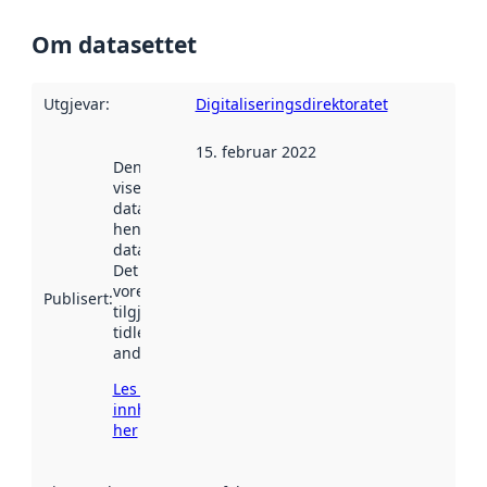
Om datasettet
Utgjevar
:
Digitaliseringsdirektoratet
15. februar 2022
Denne datoen
viser når
datasettet vart
henta inn av
data.norge.no.
Det kan ha
vore
Publisert
:
tilgjengeleg
tidlegare
andre stader.
Les meir om
innhenting
her