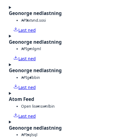
Geonorge nedlastning
API
txt
vnd.sosi
Last ned
Geonorge nedlastning
API
gml
gml
Last ned
Geonorge nedlastning
API
gdb
bin
Last ned
Atom Feed
Open lisens
xml
bin
Last ned
Geonorge nedlastning
API
sql
sql