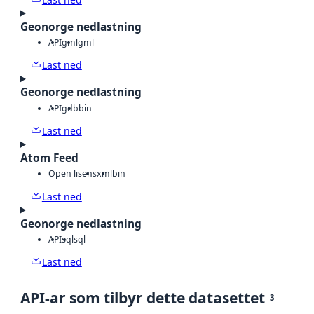
Geonorge nedlastning
API
gml
gml
Last ned
Geonorge nedlastning
API
gdb
bin
Last ned
Atom Feed
Open lisens
xml
bin
Last ned
Geonorge nedlastning
API
sql
sql
Last ned
API-ar som tilbyr dette datasettet
3