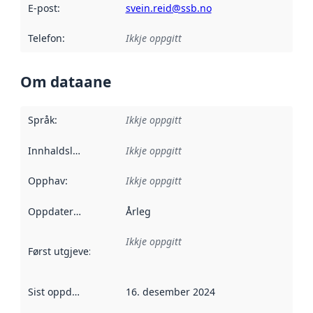
E-post
:
svein.reid@ssb.no
Telefon
:
Ikkje oppgitt
Om dataane
Språk
:
Ikkje oppgitt
Innhaldsleverandørar
Ikkje oppgitt
:
Opphav
:
Ikkje oppgitt
Oppdateringsfrekvens
Årleg
:
Ikkje oppgitt
Først utgjeve
:
Denne datoen seier når dataa i dette datasettet 
Sist oppdatert
:
16. desember 2024