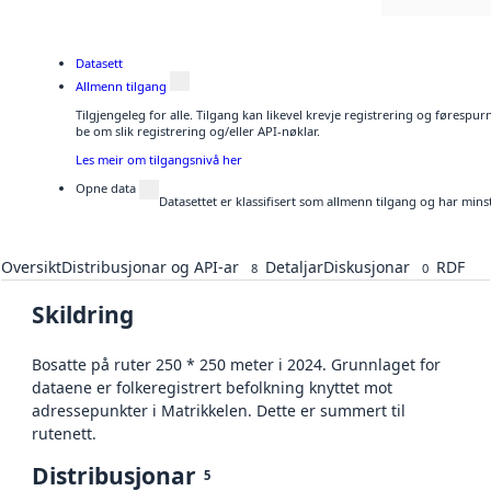
Datasett
Allmenn tilgang
Tilgjengeleg for alle. Tilgang kan likevel krevje registrering og førespu
be om slik registrering og/eller API-nøklar.
Les meir om tilgangsnivå her
Opne data
Datasettet er klassifisert som allmenn tilgang og har mins
Oversikt
Distribusjonar og API-ar
Detaljar
Diskusjonar
RDF
8
0
Skildring
Bosatte på ruter 250 * 250 meter i 2024. Grunnlaget for
dataene er folkeregistrert befolkning knyttet mot
adressepunkter i Matrikkelen. Dette er summert til
rutenett.
Distribusjonar
5