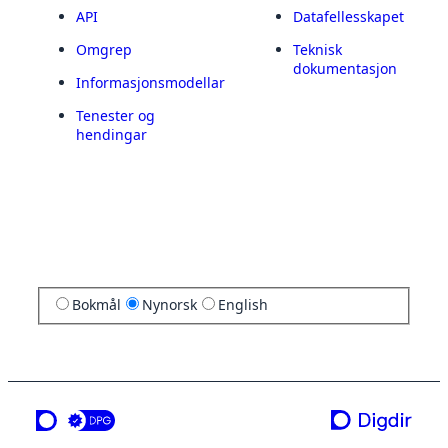
API
Datafellesskapet
Omgrep
Teknisk
dokumentasjon
Informasjonsmodellar
Tenester og
hendingar
Bokmål
Nynorsk
English
ei teneste frå