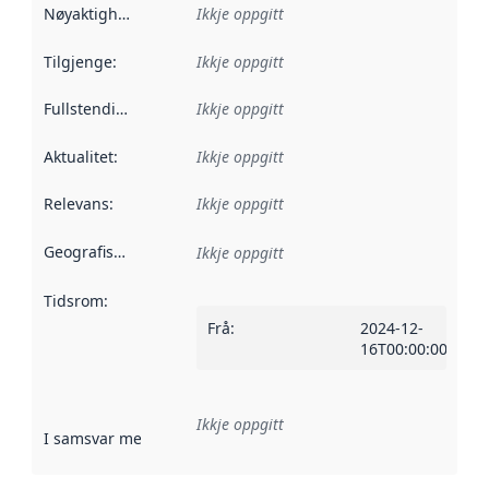
Nøyaktigheit
:
Ikkje oppgitt
Tilgjenge
:
Ikkje oppgitt
Fullstendigheit
:
Ikkje oppgitt
Aktualitet
:
Ikkje oppgitt
Relevans
:
Ikkje oppgitt
Geografisk område
:
Ikkje oppgitt
Tidsrom
:
Frå
:
2024-12-
16T00:00:00Z
Ikkje oppgitt
I samsvar med
:
Referanse til ei implementeringsregel eller an