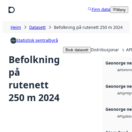
Hopp til hovudinnhald
Finn data
Meny
Heim
Datasett
Befolkning på rutenett 250 m 2024
Statistisk sentralbyrå
Distribusjonar
API
Bruk datasett
5
Befolkning
Geonorge ne
på
txt
vnd
API
rutenett
Geonorge ne
gml
g
250 m 2024
API
Geonorge ne
gdb
b
API