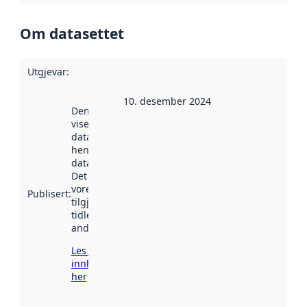
Om datasettet
Utgjevar
:
10. desember 2024
Denne datoen
viser når
datasettet vart
henta inn av
data.norge.no.
Det kan ha
vore
Publisert
:
tilgjengeleg
tidlegare
andre stader.
Les meir om
innhenting
her