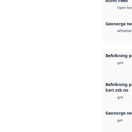
Atom Feed
Open lise
Geonorge ne
sql
sql
API
Befolkning p
gml
Befolkning p
kart.ssb.no
gml
Geonorge ne
ppt