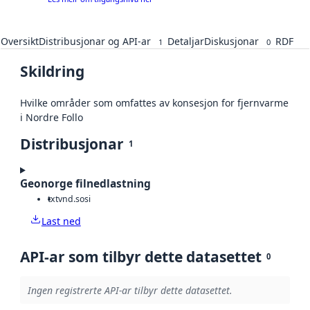
Oversikt
Distribusjonar og API-ar
Detaljar
Diskusjonar
RDF
1
0
Skildring
Hvilke områder som omfattes av konsesjon for fjernvarme
i Nordre Follo
Distribusjonar
1
Geonorge filnedlastning
txt
vnd.sosi
Last ned
API-ar som tilbyr dette datasettet
0
Ingen registrerte API-ar tilbyr dette datasettet.