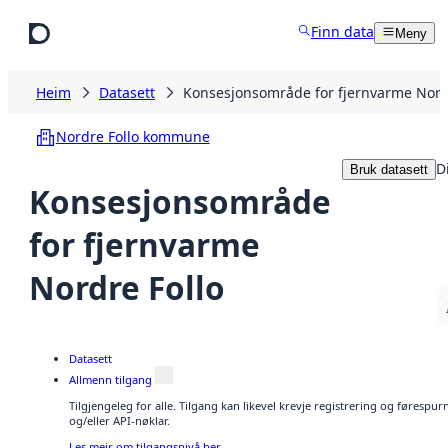
Hopp til hovudinnhald
Finn data
Meny
Heim
Datasett
Konsesjonsområde for fjernvarme Nord
Nordre Follo kommune
D
Bruk datasett
Konsesjonsområde
for fjernvarme
Nordre Follo
Datasett
Allmenn tilgang
Tilgjengeleg for alle. Tilgang kan likevel krevje registrering og førespu
og/eller API-nøklar.
Les meir om tilgangsnivå her