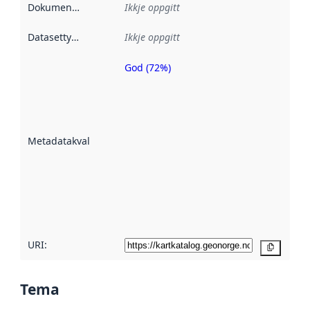
Dokumentasjon
:
Ikkje oppgitt
Datasettype
:
Ikkje oppgitt
God (72%)
Metadatakvalitet
er ein indikator
på kor godt
datasettene er
beskrive ved
Metadatakvalitet
:
hjelp av
metadata.
Les meir om
metadatakvalitet
her
URI:
Kopier
Tema