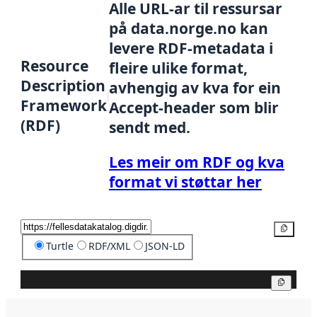
Alle URL-ar til ressursar
på data.norge.no kan
levere RDF-metadata i
Resource
fleire ulike format,
Description
avhengig av kva for ein
Framework
Accept-header som blir
(RDF)
sendt med.
Les meir om RDF og kva
format vi støttar her
Kopier
Turtle
RDF/XML
JSON-LD
Kopier