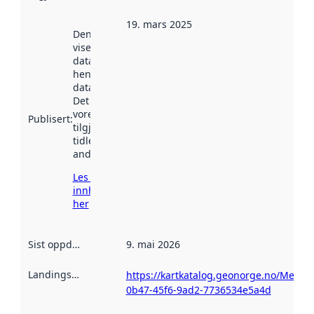
19. mars 2025
Denne datoen
viser når
datasettet vart
henta inn av
data.norge.no.
Det kan ha
vore
Publisert
:
tilgjengeleg
tidlegare
andre stader.
Les meir om
innhenting
her
Sist oppdatert
:
9. mai 2026
Landingsside
:
https://kartkatalog.geonorge.no/Metad
0b47-45f6-9ad2-7736534e5a4d