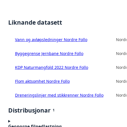
Liknande datasett
Vann og avløpsledninger Nordre Follo
Nordr
Byggegrense Jernbane Nordre Follo
Nordr
KDP Naturmangfold 2022 Nordre Follo
Nordr
Flom aktsomhet Nordre Follo
Nordr
Dreneringslinjer med stikkrenner Nordre Follo
Nordr
Distribusjonar
1
Geonorge filnedlastning