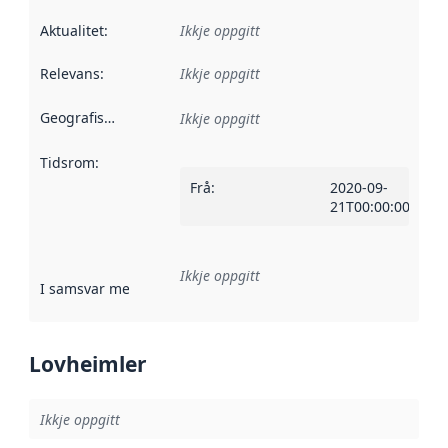
Aktualitet
:
Ikkje oppgitt
Relevans
:
Ikkje oppgitt
Geografisk område
:
Ikkje oppgitt
Tidsrom
:
Frå
:
2020-09-
21T00:00:00Z
Ikkje oppgitt
I samsvar med
:
Referanse til ei implementeringsregel eller an
Lovheimler
Ikkje oppgitt