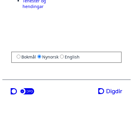
Tenester og
hendingar
Bokmål
Nynorsk
English
ei teneste frå