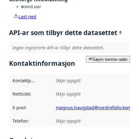
txt
vnd.sosi
Last ned
API-ar som tilbyr dette datasettet
0
Ingen registrerte API-ar tilbyr dette datasettet.
Gøym tomme rader
Kontaktinformasjon
Kontaktpunkt
:
Ikkje oppgitt
Nettside
:
Ikkje oppgitt
E-post
:
magnus.haugstad@nordrefollo.kommu
Telefon
:
Ikkje oppgitt