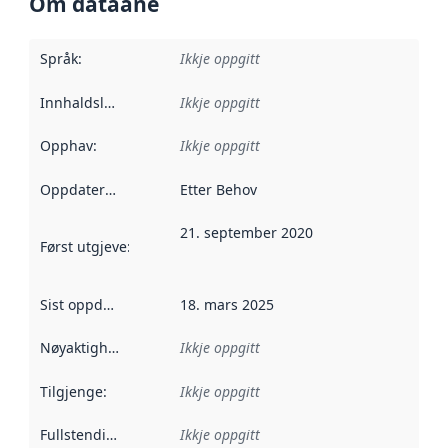
Om dataane
Språk
:
Ikkje oppgitt
Innhaldsleverandørar
Ikkje oppgitt
:
Opphav
:
Ikkje oppgitt
Oppdateringsfrekvens
Etter Behov
:
21. september 2020
Først utgjeve
:
Denne datoen seier når dataa i dette datasettet 
Sist oppdatert
:
18. mars 2025
Nøyaktigheit
:
Ikkje oppgitt
Tilgjenge
:
Ikkje oppgitt
Fullstendigheit
:
Ikkje oppgitt