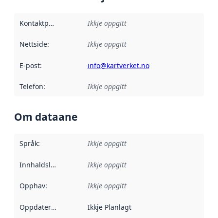
Kontaktpunkt
:
Ikkje oppgitt
Nettside
:
Ikkje oppgitt
E-post
:
info@kartverket.no
Telefon
:
Ikkje oppgitt
Om dataane
Språk
:
Ikkje oppgitt
Innhaldsleverandørar
Ikkje oppgitt
:
Opphav
:
Ikkje oppgitt
Oppdateringsfrekvens
Ikkje Planlagt
: