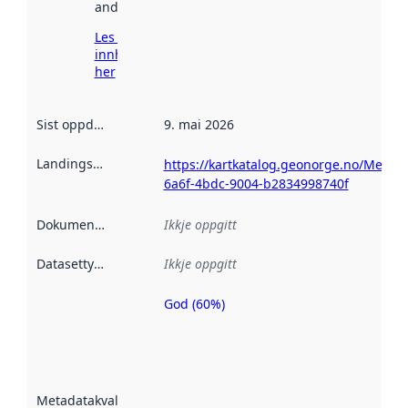
andre stader.
Les meir om
innhenting
her
Sist oppdatert
:
9. mai 2026
Landingsside
:
https://kartkatalog.geonorge.no/Metad
6a6f-4bdc-9004-b2834998740f
Dokumentasjon
:
Ikkje oppgitt
Datasettype
:
Ikkje oppgitt
God (60%)
Metadatakvalitet
er ein indikator
på kor godt
datasettene er
beskrive ved
Metadatakvalitet
:
hjelp av