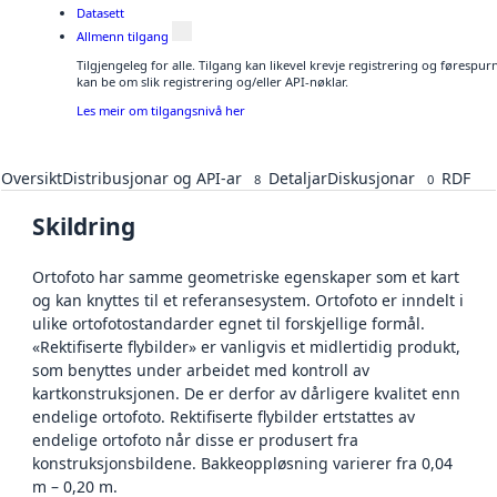
Datasett
Allmenn tilgang
Tilgjengeleg for alle. Tilgang kan likevel krevje registrering og førespu
kan be om slik registrering og/eller API-nøklar.
Les meir om tilgangsnivå her
Oversikt
Distribusjonar og API-ar
Detaljar
Diskusjonar
RDF
8
0
Skildring
Ortofoto har samme geometriske egenskaper som et kart
og kan knyttes til et referansesystem. Ortofoto er inndelt i
ulike ortofotostandarder egnet til forskjellige formål.
«Rektifiserte flybilder» er vanligvis et midlertidig produkt,
som benyttes under arbeidet med kontroll av
kartkonstruksjonen. De er derfor av dårligere kvalitet enn
endelige ortofoto. Rektifiserte flybilder ertstattes av
endelige ortofoto når disse er produsert fra
konstruksjonsbildene. Bakkeoppløsning varierer fra 0,04
m – 0,20 m.