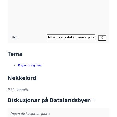
metadata.
Les meir om
metadatakvalitet
her
URI:
Kopier
Tema
Regionar og byar
Nøkkelord
Ikkje oppgitt
Diskusjonar på Datalandsbyen
0
Ingen diskusjonar funne