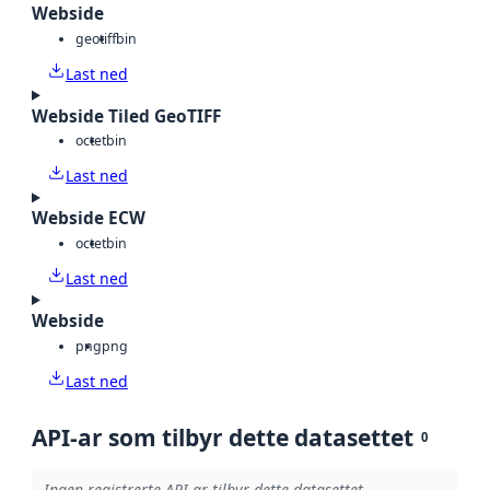
Webside
geotiff
bin
Last ned
Webside Tiled GeoTIFF
octet
bin
Last ned
Webside ECW
octet
bin
Last ned
Webside
png
png
Last ned
API-ar som tilbyr dette datasettet
0
Ingen registrerte API-ar tilbyr dette datasettet.