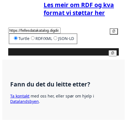
Les meir om RDF og kva
format vi støttar her
Kopier
Turtle
RDF/XML
JSON-LD
Kopier
Fann du det du leitte etter?
Ta kontakt
med oss her, eller spør om hjelp i
Datalandsbyen
.