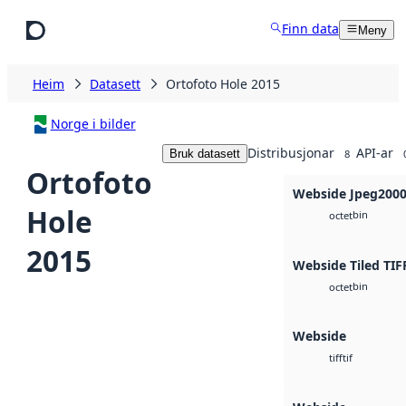
Hopp til hovudinnhald
Finn data
Meny
Heim
Datasett
Ortofoto Hole 2015
Norge i bilder
Distribusjonar
API-ar
Bruk datasett
8
Ortofoto
Webside Jpeg200
Hole
bin
octet
2015
Webside Tiled TIF
bin
octet
Webside
tif
tiff