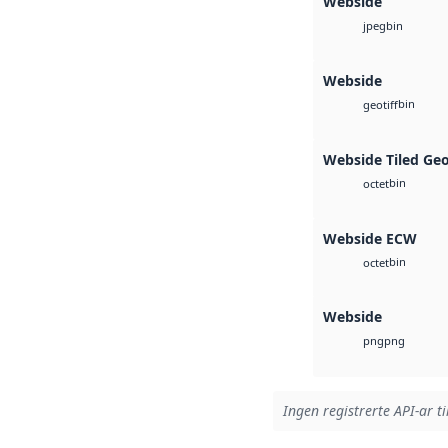
Webside
bin
jpeg
Webside
bin
geotiff
Webside Tiled Ge
bin
octet
Webside ECW
bin
octet
Webside
png
png
Ingen registrerte API-ar ti