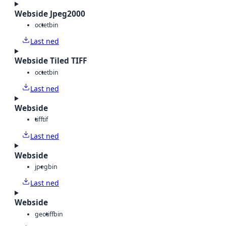
Webside Jpeg2000
octet
bin
Last ned
Webside Tiled TIFF
octet
bin
Last ned
Webside
tiff
tif
Last ned
Webside
jpeg
bin
Last ned
Webside
geotiff
bin