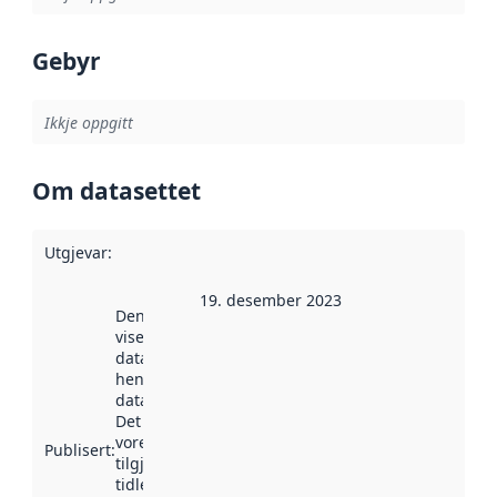
Gebyr
Ikkje oppgitt
Om datasettet
Utgjevar
:
19. desember 2023
Denne datoen
viser når
datasettet vart
henta inn av
data.norge.no.
Det kan ha
vore
Publisert
:
tilgjengeleg
tidlegare