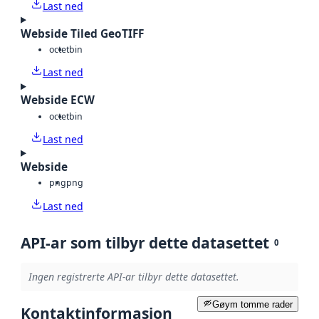
Last ned
Webside Tiled GeoTIFF
octet
bin
Last ned
Webside ECW
octet
bin
Last ned
Webside
png
png
Last ned
API-ar som tilbyr dette datasettet
0
Ingen registrerte API-ar tilbyr dette datasettet.
Gøym tomme rader
Kontaktinformasjon