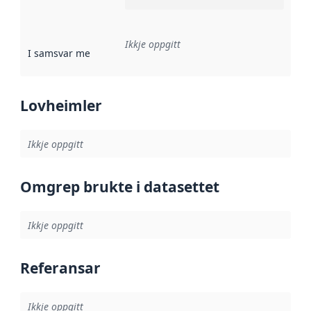
Ikkje oppgitt
I samsvar med
:
Referanse til ei implementeringsregel eller an
Lovheimler
Ikkje oppgitt
Omgrep brukte i datasettet
Ikkje oppgitt
Referansar
Ikkje oppgitt