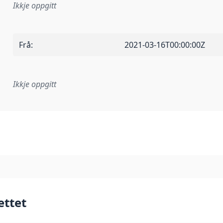
Ikkje oppgitt
Frå
:
2021-03-16T00:00:00Z
Ikkje oppgitt
lementeringsregel eller anna spesifikasjon som ligg til grun
ettet