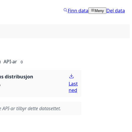
Finn data
Del data
Meny
API-ar
1
0
 distribusjon
Last
p
ned
 API-ar tilbyr dette datasettet.