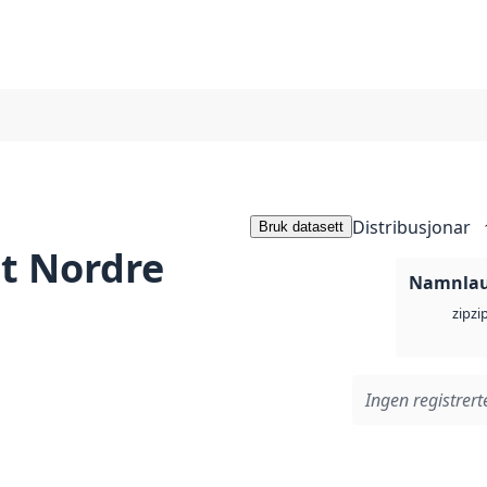
Distribusjonar
Bruk datasett
t Nordre
Namnlaus
zi
zip
Ingen registrerte