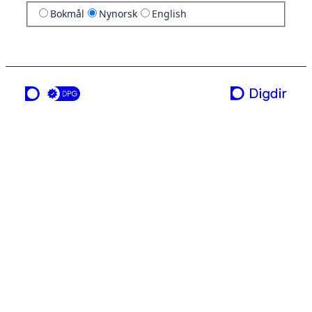
Bokmål
Nynorsk
English
ei teneste frå