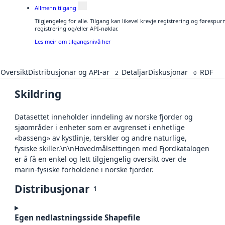
Allmenn tilgang
Tilgjengeleg for alle. Tilgang kan likevel krevje registrering og førespu
registrering og/eller API-nøklar.
Les meir om tilgangsnivå her
Oversikt
Distribusjonar og API-ar
Detaljar
Diskusjonar
RDF
2
0
Skildring
Datasettet inneholder inndeling av norske fjorder og
sjøområder i enheter som er avgrenset i enhetlige
«basseng» av kystlinje, terskler og andre naturlige,
fysiske skiller.\n\nHovedmålsettingen med Fjordkatalogen
er å få en enkel og lett tilgjengelig oversikt over de
marin-fysiske forholdene i norske fjorder.
Distribusjonar
1
Egen nedlastningsside Shapefile