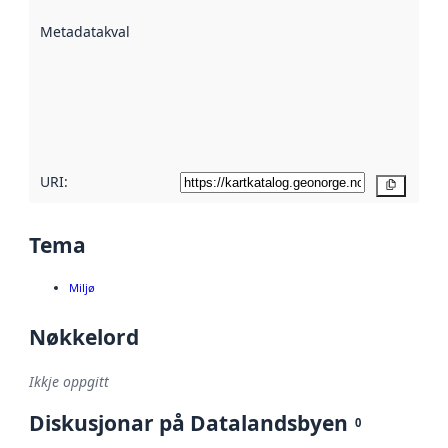
beskrive ved
Metadatakvalitet
:
hjelp av
metadata.
Les meir om
metadatakvalitet
her
URI:
Kopier
Tema
Miljø
Nøkkelord
Ikkje oppgitt
Diskusjonar på Datalandsbyen
0