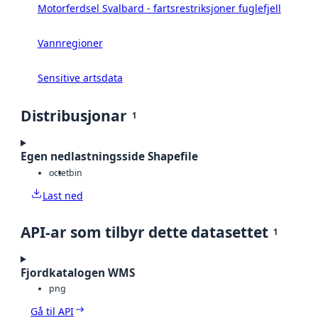
Motorferdsel Svalbard - fartsrestriksjoner fuglefjell
Vannregioner
Sensitive artsdata
Distribusjonar
1
Egen nedlastningsside Shapefile
octet
bin
Last ned
API-ar som tilbyr dette datasettet
1
Fjordkatalogen WMS
png
Gå til API