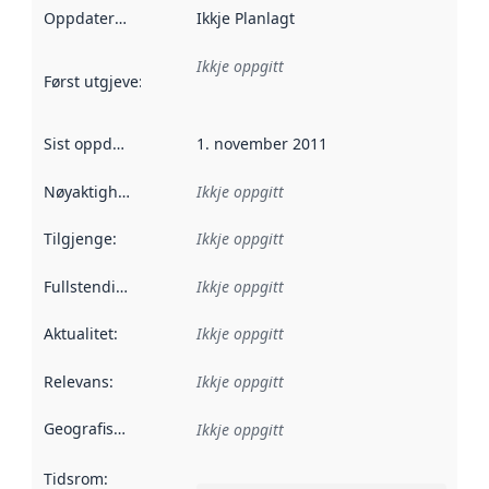
Oppdateringsfrekvens
Ikkje Planlagt
:
Ikkje oppgitt
Først utgjeve
:
Denne datoen seier når dataa i dette datasettet 
Sist oppdatert
:
1. november 2011
Nøyaktigheit
:
Ikkje oppgitt
Tilgjenge
:
Ikkje oppgitt
Fullstendigheit
:
Ikkje oppgitt
Aktualitet
:
Ikkje oppgitt
Relevans
:
Ikkje oppgitt
Geografisk område
:
Ikkje oppgitt
Tidsrom
: