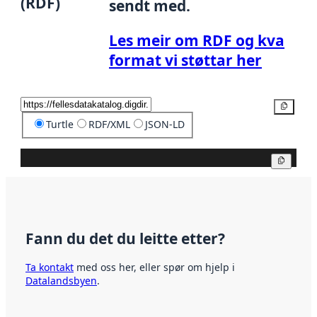
(RDF)
sendt med.
Les meir om RDF og kva
format vi støttar her
Kopier
Turtle
RDF/XML
JSON-LD
Kopier
Fann du det du leitte etter?
Ta kontakt
med oss her, eller spør om hjelp i
Datalandsbyen
.