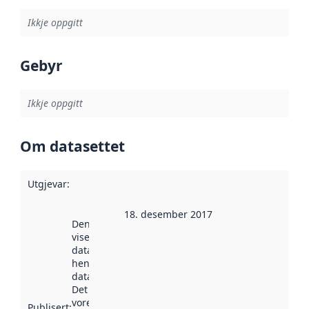
Ikkje oppgitt
Gebyr
Ikkje oppgitt
Om datasettet
Utgjevar
:
18. desember 2017
Denne datoen
viser når
datasettet vart
henta inn av
data.norge.no.
Det kan ha
vore
Publisert
: