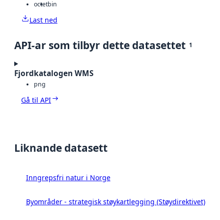
octet
bin
Last ned
API-ar som tilbyr dette datasettet
1
Fjordkatalogen WMS
png
Gå til API
Liknande datasett
Inngrepsfri natur i Norge
Byområder - strategisk støykartlegging (Støydirektivet)