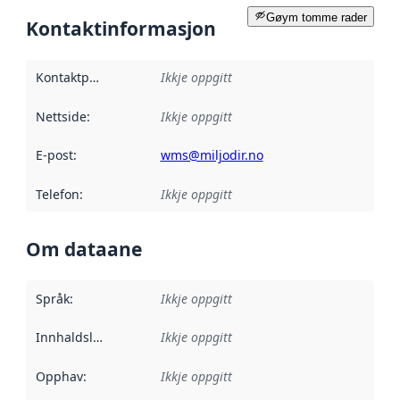
Gøym tomme rader
Kontaktinformasjon
Kontaktpunkt
:
Ikkje oppgitt
Nettside
:
Ikkje oppgitt
E-post
:
wms@miljodir.no
Telefon
:
Ikkje oppgitt
Om dataane
Språk
:
Ikkje oppgitt
Innhaldsleverandørar
Ikkje oppgitt
:
Opphav
:
Ikkje oppgitt