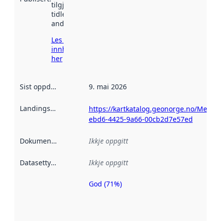
tilgjengeleg
tidlegare
andre stader.
Les meir om
innhenting
her
Sist oppdatert
:
9. mai 2026
Landingsside
:
https://kartkatalog.geonorge.no/Metad
ebd6-4425-9a66-00cb2d7e57ed
Dokumentasjon
:
Ikkje oppgitt
Datasettype
:
Ikkje oppgitt
God (71%)
Metadatakvalitet
er ein indikator
på kor godt
datasettene er