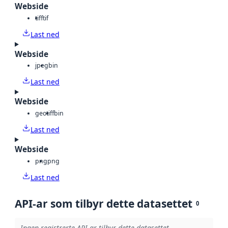
Webside
tiff
tif
Last ned
Webside
jpeg
bin
Last ned
Webside
geotiff
bin
Last ned
Webside
png
png
Last ned
API-ar som tilbyr dette datasettet
0
Ingen registrerte API-ar tilbyr dette datasettet.