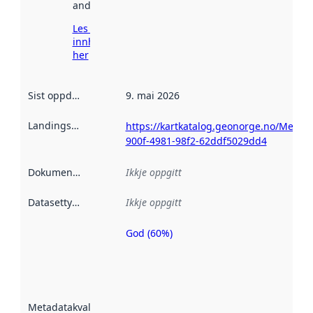
andre stader.
Les meir om
innhenting
her
Sist oppdatert
:
9. mai 2026
Landingsside
:
https://kartkatalog.geonorge.no/Metad
900f-4981-98f2-62ddf5029dd4
Dokumentasjon
:
Ikkje oppgitt
Datasettype
:
Ikkje oppgitt
God (60%)
Metadatakvalitet
er ein indikator
på kor godt
datasettene er
beskrive ved
Metadatakvalitet
:
hjelp av