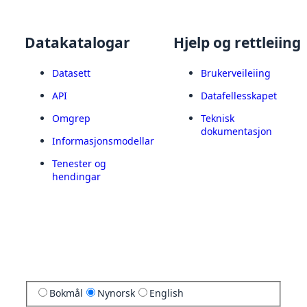
Datakatalogar
Hjelp og rettleiing
Datasett
Brukerveileiing
API
Datafellesskapet
Omgrep
Teknisk
dokumentasjon
Informasjonsmodellar
Tenester og
hendingar
Bokmål
Nynorsk
English