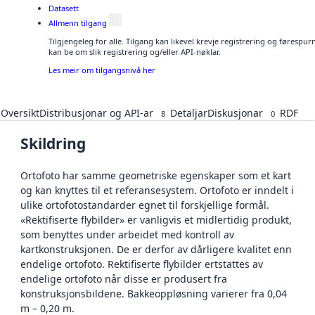
Datasett
Allmenn tilgang
Tilgjengeleg for alle. Tilgang kan likevel krevje registrering og førespu
kan be om slik registrering og/eller API-nøklar.
Les meir om tilgangsnivå her
Oversikt
Distribusjonar og API-ar
Detaljar
Diskusjonar
RDF
8
0
Skildring
Ortofoto har samme geometriske egenskaper som et kart
og kan knyttes til et referansesystem. Ortofoto er inndelt i
ulike ortofotostandarder egnet til forskjellige formål.
«Rektifiserte flybilder» er vanligvis et midlertidig produkt,
som benyttes under arbeidet med kontroll av
kartkonstruksjonen. De er derfor av dårligere kvalitet enn
endelige ortofoto. Rektifiserte flybilder ertstattes av
endelige ortofoto når disse er produsert fra
konstruksjonsbildene. Bakkeoppløsning varierer fra 0,04
m – 0,20 m.