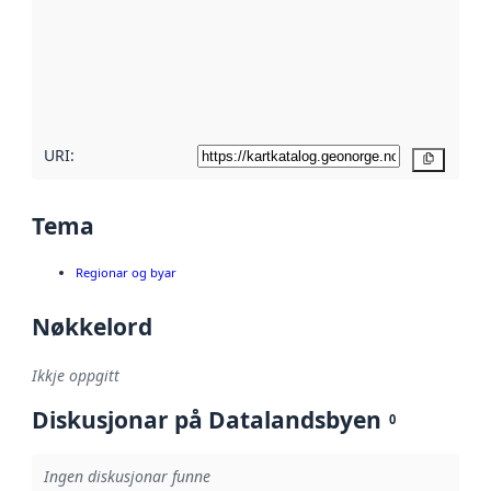
metadata.
Les meir om
metadatakvalitet
her
URI:
Kopier
Tema
Regionar og byar
Nøkkelord
Ikkje oppgitt
Diskusjonar på Datalandsbyen
0
Ingen diskusjonar funne