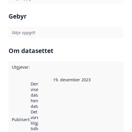
Gebyr
Ikkje oppgitt
Om datasettet
Utgjevar
:
19. desember 2023
Denne datoen
viser når
datasettet vart
henta inn av
data.norge.no.
Det kan ha
vore
Publisert
:
tilgjengeleg
tidlegare