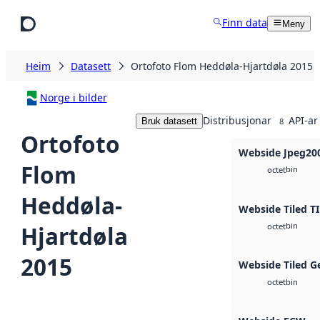
Hopp til hovudinnhald
Finn data
Meny
Heim
Datasett
Ortofoto Flom Heddøla-Hjartdøla 2015
Norge i bilder
Distribusjonar
API-ar
Bruk datasett
8
Ortofoto
Webside Jpeg20
Flom
bin
octet
Heddøla-
Webside Tiled T
bin
Hjartdøla
octet
2015
Webside Tiled G
bin
octet