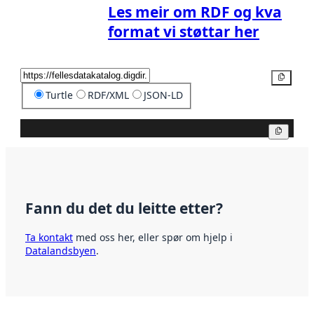
Les meir om RDF og kva
format vi støttar her
Kopier
Turtle
RDF/XML
JSON-LD
Kopier
Fann du det du leitte etter?
Ta kontakt
med oss her, eller spør om hjelp i
Datalandsbyen
.