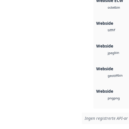
Webside ECW
bin
octet
Webside
tif
tiff
Webside
bin
jpeg
Webside
bin
geotiff
Webside
png
png
Ingen registrerte API-ar 