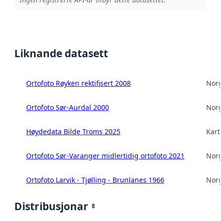
Liknande datasett
Ortofoto Røyken rektifisert 2008
Norg
Ortofoto Sør-Aurdal 2000
Norg
Høydedata Bilde Troms 2025
Kart
Ortofoto Sør-Varanger midlertidig ortofoto 2021
Norg
Ortofoto Larvik - Tjølling - Brunlanes 1966
Norg
Distribusjonar
8