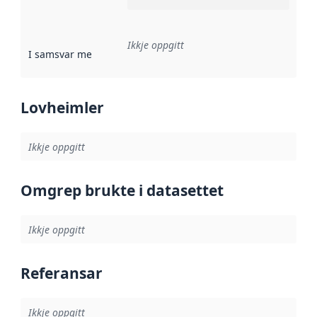
Ikkje oppgitt
I samsvar med
:
Referanse til ei implementeringsregel eller an
Lovheimler
Ikkje oppgitt
Omgrep brukte i datasettet
Ikkje oppgitt
Referansar
Ikkje oppgitt