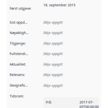
18. september 2015
Først utgjeve
:
Denne datoen seier når dataa i dette datasettet 
Sist oppdatert
:
Ikkje oppgitt
Nøyaktigheit
:
Ikkje oppgitt
Tilgjenge
:
Ikkje oppgitt
Fullstendigheit
:
Ikkje oppgitt
Aktualitet
:
Ikkje oppgitt
Relevans
:
Ikkje oppgitt
Geografisk område
:
Ikkje oppgitt
Tidsrom
:
Frå
:
2017-07-
05T00:00:00Z