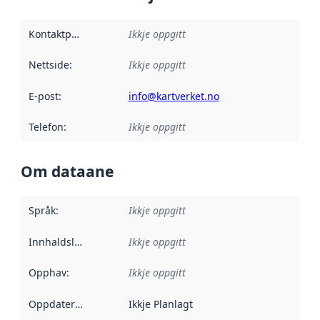
Kontaktpunkt
:
Ikkje oppgitt
Nettside
:
Ikkje oppgitt
E-post
:
info@kartverket.no
Telefon
:
Ikkje oppgitt
Om dataane
Språk
:
Ikkje oppgitt
Innhaldsleverandørar
Ikkje oppgitt
:
Opphav
:
Ikkje oppgitt
Oppdateringsfrekvens
Ikkje Planlagt
: