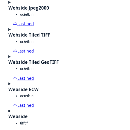
Webside Jpeg2000
octet
bin
Last ned
Webside Tiled TIFF
octet
bin
Last ned
Webside Tiled GeoTIFF
octet
bin
Last ned
Webside ECW
octet
bin
Last ned
Webside
tiff
tif