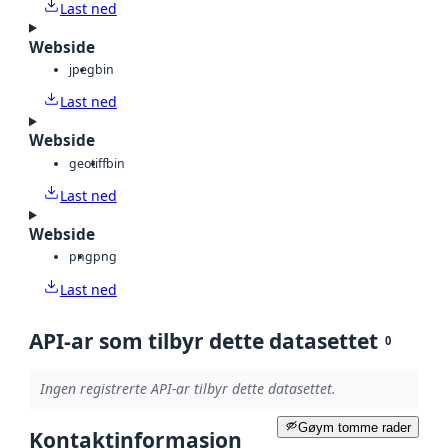
Last ned
Webside
jpeg
bin
Last ned
Webside
geotiff
bin
Last ned
Webside
png
png
Last ned
API-ar som tilbyr dette datasettet
0
Ingen registrerte API-ar tilbyr dette datasettet.
Gøym tomme rader
Kontaktinformasjon