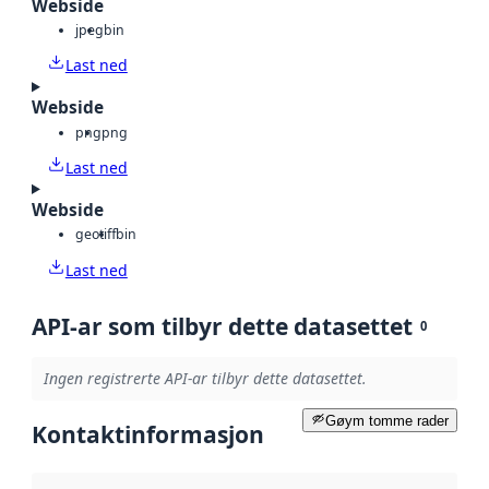
Webside
jpeg
bin
Last ned
Webside
png
png
Last ned
Webside
geotiff
bin
Last ned
API-ar som tilbyr dette datasettet
0
Ingen registrerte API-ar tilbyr dette datasettet.
Gøym tomme rader
Kontaktinformasjon