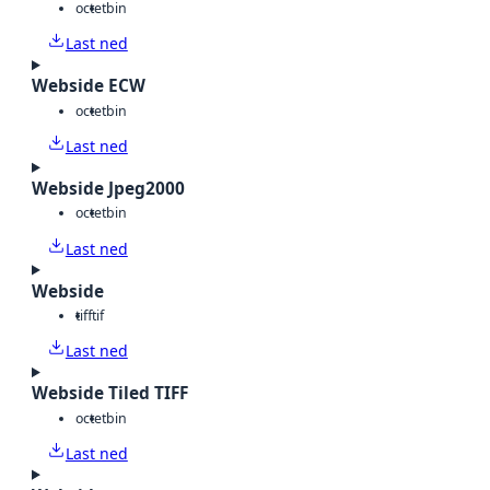
octet
bin
Last ned
Webside ECW
octet
bin
Last ned
Webside Jpeg2000
octet
bin
Last ned
Webside
tiff
tif
Last ned
Webside Tiled TIFF
octet
bin
Last ned