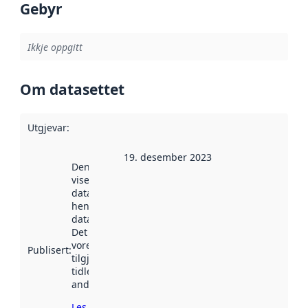
Gebyr
Ikkje oppgitt
Om datasettet
Utgjevar
:
19. desember 2023
Denne datoen
viser når
datasettet vart
henta inn av
data.norge.no.
Det kan ha
vore
Publisert
:
tilgjengeleg
tidlegare
andre stader.
Les meir om