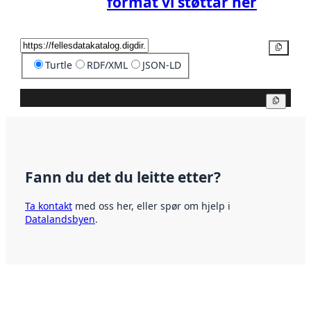
format vi støttar her
Kopier
Turtle
RDF/XML
JSON-LD
Kopier
Fann du det du leitte etter?
Ta kontakt
med oss her, eller spør om hjelp i
Datalandsbyen
.