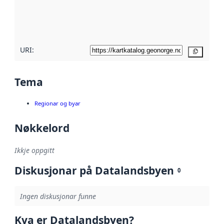
Les meir om
metadatakvalitet
her
URI:
Kopier
Tema
Regionar og byar
Nøkkelord
Ikkje oppgitt
Diskusjonar på Datalandsbyen
0
Ingen diskusjonar funne
Kva er Datalandsbyen?