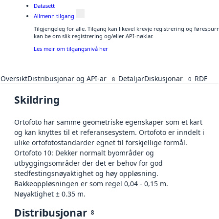
Datasett
Allmenn tilgang
Tilgjengeleg for alle. Tilgang kan likevel krevje registrering og førespu
kan be om slik registrering og/eller API-nøklar.
Les meir om tilgangsnivå her
Oversikt
Distribusjonar og API-ar
Detaljar
Diskusjonar
RDF
8
0
Skildring
Ortofoto har samme geometriske egenskaper som et kart
og kan knyttes til et referansesystem. Ortofoto er inndelt i
ulike ortofotostandarder egnet til forskjellige formål.
Ortofoto 10: Dekker normalt byområder og
utbyggingsområder der det er behov for god
stedfestingsnøyaktighet og høy oppløsning.
Bakkeoppløsningen er som regel 0,04 - 0,15 m.
Nøyaktighet ± 0.35 m.
Distribusjonar
8