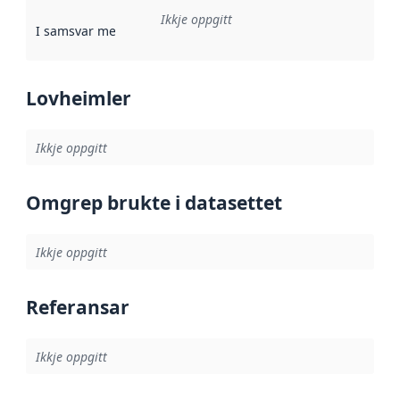
Ikkje oppgitt
I samsvar med
:
Referanse til ei implementeringsregel eller an
Lovheimler
Ikkje oppgitt
Omgrep brukte i datasettet
Ikkje oppgitt
Referansar
Ikkje oppgitt