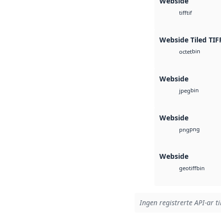
Webside
tif
tiff
Webside Tiled TIF
bin
octet
Webside
bin
jpeg
Webside
png
png
Webside
bin
geotiff
Ingen registrerte API-ar ti