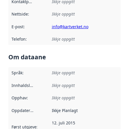
Kontaktpunkt
:
Ikkje oppgitt
Nettside
:
Ikkje oppgitt
E-post
:
info@kartverket.no
Telefon
:
Ikkje oppgitt
Om dataane
Språk
:
Ikkje oppgitt
Innhaldsleverandørar
Ikkje oppgitt
:
Opphav
:
Ikkje oppgitt
Oppdateringsfrekvens
Ikkje Planlagt
:
12. juli 2015
Først utgjeve
:
Denne datoen seier når dataa i dette datasettet 