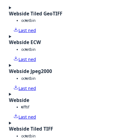
Webside Tiled GeoTIFF
octet
bin
Last ned
Webside ECW
octet
bin
Last ned
Webside Jpeg2000
octet
bin
Last ned
Webside
tiff
tif
Last ned
Webside Tiled TIFF
octet
bin