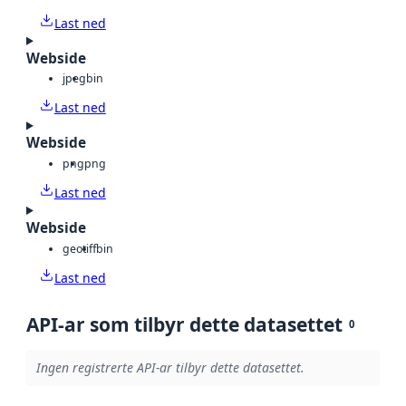
Last ned
Webside
jpeg
bin
Last ned
Webside
png
png
Last ned
Webside
geotiff
bin
Last ned
API-ar som tilbyr dette datasettet
0
Ingen registrerte API-ar tilbyr dette datasettet.