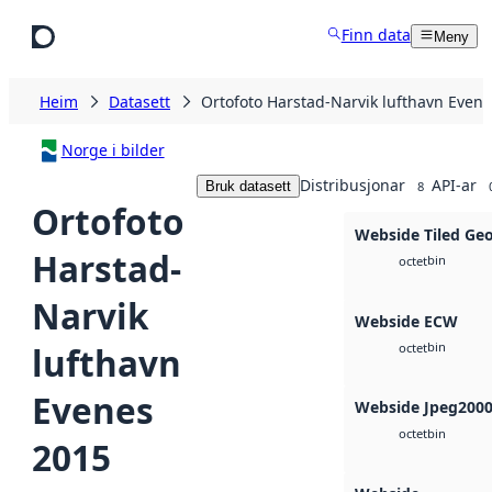
Hopp til hovudinnhald
Finn data
Meny
Heim
Datasett
Ortofoto Harstad-Narvik lufthavn Even
Norge i bilder
Distribusjonar
API-ar
Bruk datasett
8
Ortofoto
Webside Tiled Ge
Harstad-
bin
octet
Narvik
Webside ECW
bin
lufthavn
octet
Evenes
Webside Jpeg200
bin
octet
2015