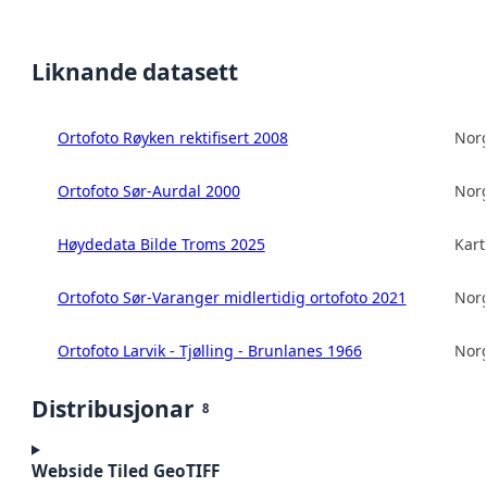
Liknande datasett
Ortofoto Røyken rektifisert 2008
Norg
Ortofoto Sør-Aurdal 2000
Norg
Høydedata Bilde Troms 2025
Kart
Ortofoto Sør-Varanger midlertidig ortofoto 2021
Norg
Ortofoto Larvik - Tjølling - Brunlanes 1966
Norg
Distribusjonar
8
Webside Tiled GeoTIFF