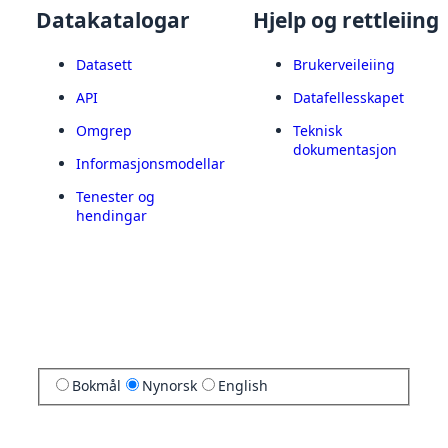
Datakatalogar
Hjelp og rettleiing
Datasett
Brukerveileiing
API
Datafellesskapet
Omgrep
Teknisk
dokumentasjon
Informasjonsmodellar
Tenester og
hendingar
Bokmål
Nynorsk
English