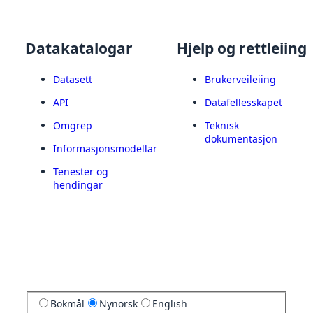
Datakatalogar
Hjelp og rettleiing
Datasett
Brukerveileiing
API
Datafellesskapet
Omgrep
Teknisk
dokumentasjon
Informasjonsmodellar
Tenester og
hendingar
Bokmål
Nynorsk
English