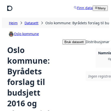
Hopp til hovudinnhald
Finn data
Meny
Heim
Datasett
Oslo kommune: Byrådets forslag til bu
Oslo kommune
Distribusjonar
Bruk datasett
Oslo
Namnla
kommune:
Op
Byrådets
Ingen registrer
forslag til
budsjett
2016 og