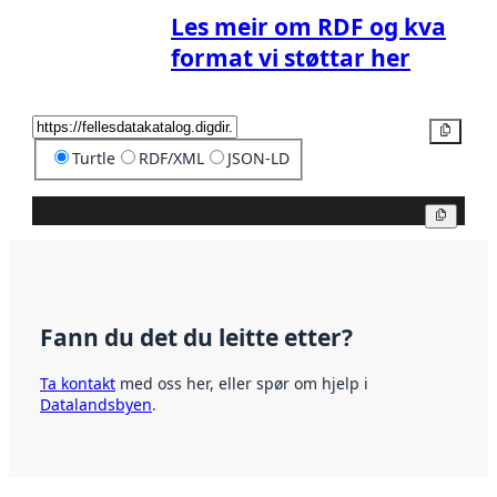
Les meir om RDF og kva
format vi støttar her
Kopier
Turtle
RDF/XML
JSON-LD
Kopier
Fann du det du leitte etter?
Ta kontakt
med oss her, eller spør om hjelp i
Datalandsbyen
.