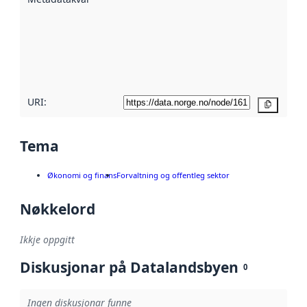
hjelp av
metadata.
Les meir om
metadatakvalitet
her
URI:
Kopier
Tema
Økonomi og finans
Forvaltning og offentleg sektor
Nøkkelord
Ikkje oppgitt
Diskusjonar på Datalandsbyen
0
Ingen diskusjonar funne