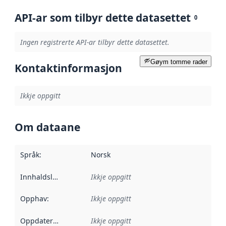
API-ar som tilbyr dette datasettet
0
Ingen registrerte API-ar tilbyr dette datasettet.
Gøym tomme rader
Kontaktinformasjon
Ikkje oppgitt
Om dataane
Språk
:
Norsk
Innhaldsleverandørar
Ikkje oppgitt
:
Opphav
:
Ikkje oppgitt
Oppdateringsfrekvens
Ikkje oppgitt
: