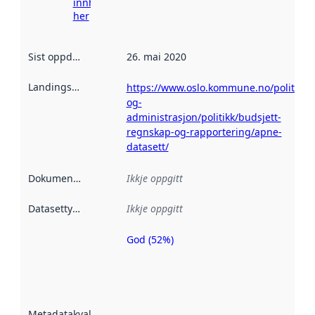
innhenting
her
Sist oppdatert
:
26. mai 2020
Landingsside
:
https://www.oslo.kommune.no/politikk-
og-
administrasjon/politikk/budsjett-
regnskap-og-rapportering/apne-
datasett/
Dokumentasjon
:
Ikkje oppgitt
Datasettype
:
Ikkje oppgitt
God (52%)
Metadatakvalitet
er ein indikator
på kor godt
datasettene er
beskrive ved
Metadatakvalitet
: