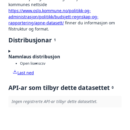
kommunes nettside
https://www.oslo.kommune.no/politikk-og-
administrasjon/politikk/budsjett-regnskap-og-
rapportering/apne-datasett/
finner du informasjon om
filstruktur og format.
Distribusjonar
1
Namnlaus distribusjon
Open lisens
csv
Last ned
API-ar som tilbyr dette datasettet
0
Ingen registrerte API-ar tilbyr dette datasettet.