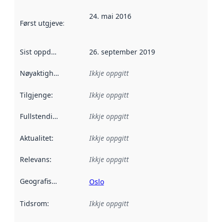
24. mai 2016
Først utgjeve
:
Denne datoen seier når dataa i dette datasettet 
Sist oppdatert
:
26. september 2019
Nøyaktigheit
:
Ikkje oppgitt
Tilgjenge
:
Ikkje oppgitt
Fullstendigheit
:
Ikkje oppgitt
Aktualitet
:
Ikkje oppgitt
Relevans
:
Ikkje oppgitt
Geografisk område
:
Oslo
Tidsrom
:
Ikkje oppgitt