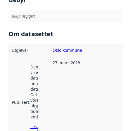
Ikkje oppgitt
Om datasettet
Utgjevar
:
Oslo kommune
27. mars 2018
Denne datoen
viser når
datasettet vart
henta inn av
data.norge.no.
Det kan ha
vore
Publisert
:
tilgjengeleg
tidlegare
andre stader.
Les meir om