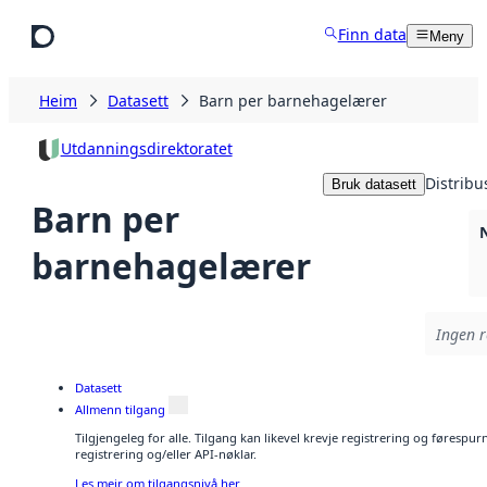
Hopp til hovudinnhald
Finn data
Meny
Heim
Datasett
Barn per barnehagelærer
Utdanningsdirektoratet
Distribu
Bruk datasett
Barn per
barnehagelærer
Ingen r
Datasett
Allmenn tilgang
Tilgjengeleg for alle. Tilgang kan likevel krevje registrering og førespu
registrering og/eller API-nøklar.
Les meir om tilgangsnivå her