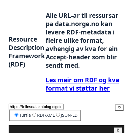
Alle URL-ar til ressursar
på data.norge.no kan
levere RDF-metadata i
Resource
fleire ulike format,
Description
avhengig av kva for ein
Framework
Accept-header som blir
(RDF)
sendt med.
Les meir om RDF og kva
format vi støttar her
Kopier
Turtle
RDF/XML
JSON-LD
Kopier