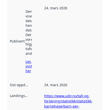
24. mars 2026
Denne datoen
viser når
datasettet vart
henta inn av
data.norge.no.
Det kan ha
vore
Publisert
:
tilgjengeleg
tidlegare
andre stader.
Les meir om
innhenting
her
Sist oppdatert
:
24. mars 2026
Landingsside
:
https://www.udir.no/tall-og-
forskning/statistikk/statistikk-
barnehage/barn-per-