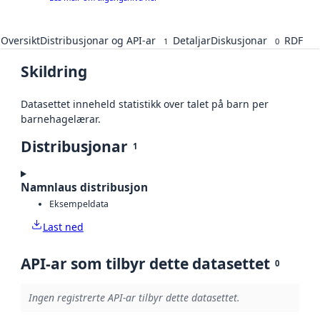
Oversikt
Distribusjonar og API-ar
Detaljar
Diskusjonar
RDF
1
0
Skildring
Datasettet inneheld statistikk over talet på barn per
barnehagelærar.
Distribusjonar
1
Namnlaus distribusjon
Eksempeldata
Last ned
API-ar som tilbyr dette datasettet
0
Ingen registrerte API-ar tilbyr dette datasettet.