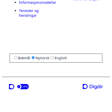
Informasjonsmodellar
Tenester og
hendingar
Bokmål
Nynorsk
English
ei teneste frå