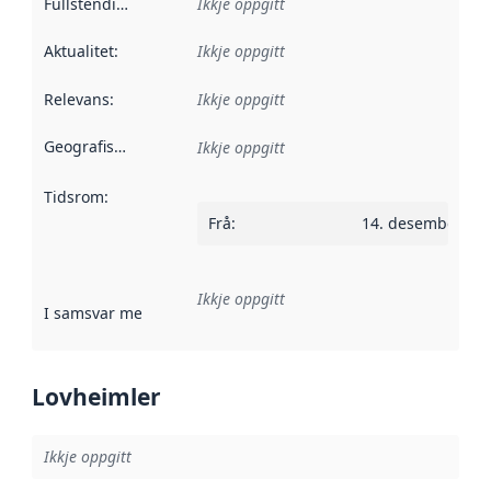
Fullstendigheit
:
Ikkje oppgitt
Aktualitet
:
Ikkje oppgitt
Relevans
:
Ikkje oppgitt
Geografisk område
:
Ikkje oppgitt
Tidsrom
:
Frå
:
14. desember 20
Ikkje oppgitt
I samsvar med
:
Referanse til ei implementeringsregel eller an
Lovheimler
Ikkje oppgitt