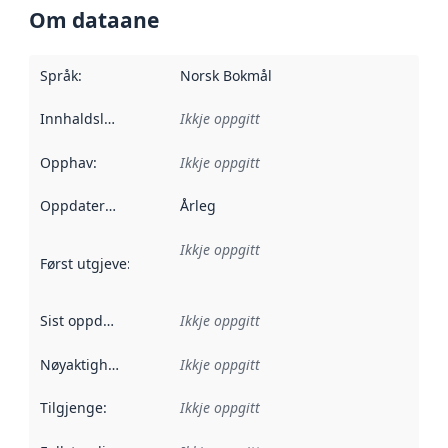
Om dataane
Språk
:
Norsk Bokmål
Innhaldsleverandørar
Ikkje oppgitt
:
Opphav
:
Ikkje oppgitt
Oppdateringsfrekvens
Årleg
:
Ikkje oppgitt
Først utgjeve
:
Denne datoen seier når dataa i dette datasettet 
Sist oppdatert
:
Ikkje oppgitt
Nøyaktigheit
:
Ikkje oppgitt
Tilgjenge
:
Ikkje oppgitt