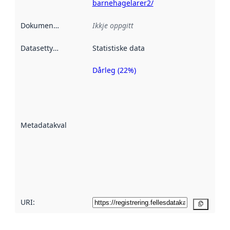
barnehagelarer2/
Dokumentasjon
:
Ikkje oppgitt
Datasettype
:
Statistiske data
Dårleg (22%)
Metadatakvalitet
er ein indikator
på kor godt
datasettene er
beskrive ved
Metadatakvalitet
:
hjelp av
metadata.
Les meir om
metadatakvalitet
her
URI:
Kopier