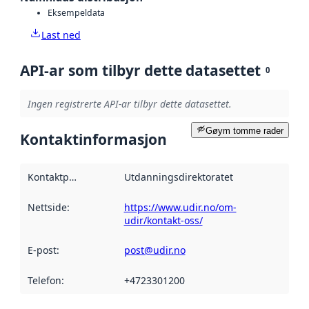
Eksempeldata
Last ned
API-ar som tilbyr dette datasettet
0
Ingen registrerte API-ar tilbyr dette datasettet.
Gøym tomme rader
Kontaktinformasjon
Kontaktpunkt
:
Utdanningsdirektoratet
Nettside
:
https://www.udir.no/om-
udir/kontakt-oss/
E-post
:
post@udir.no
Telefon
:
+4723301200