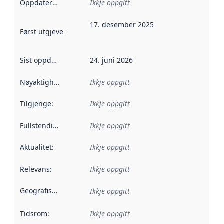
Oppdateringsfrekvens
Ikkje oppgitt
:
17. desember 2025
Først utgjeve
:
Denne datoen seier når dataa i dette datasettet 
Sist oppdatert
:
24. juni 2026
Nøyaktigheit
:
Ikkje oppgitt
Tilgjenge
:
Ikkje oppgitt
Fullstendigheit
:
Ikkje oppgitt
Aktualitet
:
Ikkje oppgitt
Relevans
:
Ikkje oppgitt
Geografisk område
:
Ikkje oppgitt
Tidsrom
:
Ikkje oppgitt