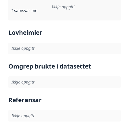
Ikkje oppgitt
I samsvar med
:
Referanse til ei implementeringsregel eller an
Lovheimler
Ikkje oppgitt
Omgrep brukte i datasettet
Ikkje oppgitt
Referansar
Ikkje oppgitt