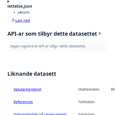
lettelse.json
json
json
Last ned
API-ar som tilbyr dette datasettet
0
Ingen registrerte API-ar tilbyr dette datasettet.
Liknande datasett
Valutaregisteret
Skatteetaten
Ik
References
Tolletaten
Datogyldighet på varenummer
Tolletaten