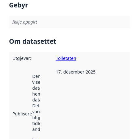
Gebyr
Ikkje oppgitt
Om datasettet
Utgjevar
:
Tolletaten
17. desember 2025
Denne datoen
viser når
datasettet vart
henta inn av
data.norge.no.
Det kan ha
vore
Publisert
:
tilgjengeleg
tidlegare
andre stader.