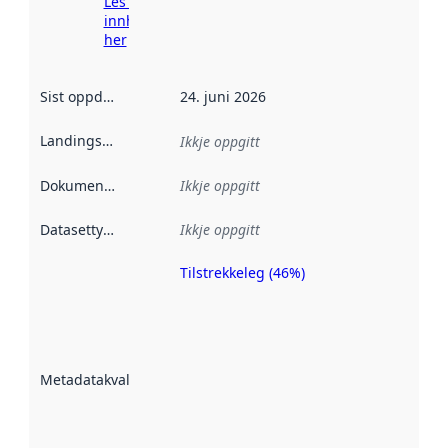
Les meir om
innhenting
her
Sist oppdatert
:
24. juni 2026
Landingsside
:
Ikkje oppgitt
Dokumentasjon
:
Ikkje oppgitt
Datasettype
:
Ikkje oppgitt
Tilstrekkeleg (46%)
Metadatakvalitet
er ein indikator
på kor godt
datasettene er
beskrive ved
Metadatakvalitet
:
hjelp av
metadata.
Les meir om