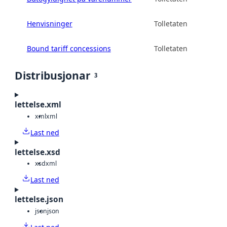
Henvisninger
Tolletaten
Bound tariff concessions
Tolletaten
Distribusjonar
3
lettelse.xml
xml
xml
Last ned
lettelse.xsd
xsd
xml
Last ned
lettelse.json
json
json