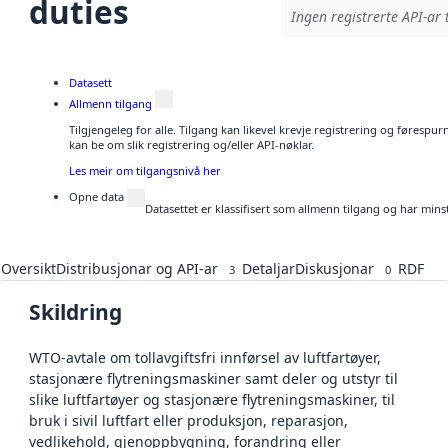
duties
Ingen registrerte API-ar 
Datasett
Allmenn tilgang
Tilgjengeleg for alle. Tilgang kan likevel krevje registrering og førespu
kan be om slik registrering og/eller API-nøklar.
Les meir om tilgangsnivå her
Opne data
Datasettet er klassifisert som allmenn tilgang og har mins
Oversikt
Distribusjonar og API-ar
Detaljar
Diskusjonar
RDF
3
0
Skildring
WTO-avtale om tollavgiftsfri innførsel av luftfartøyer,
stasjonære flytreningsmaskiner samt deler og utstyr til
slike luftfartøyer og stasjonære flytreningsmaskiner, til
bruk i sivil luftfart eller produksjon, reparasjon,
vedlikehold, gjenoppbygning, forandring eller