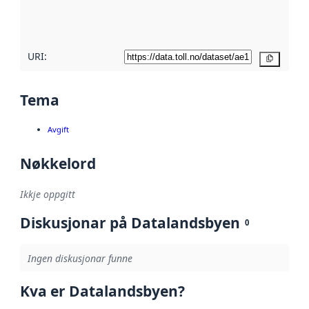
metadatakvalitet
her
URI:
Kopier
Tema
Avgift
Nøkkelord
Ikkje oppgitt
Diskusjonar på Datalandsbyen
0
Ingen diskusjonar funne
Kva er Datalandsbyen?