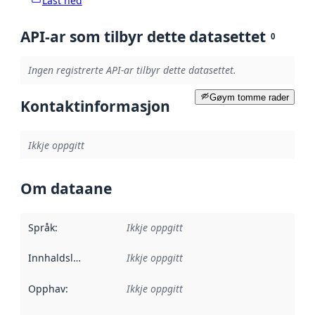
Last ned
API-ar som tilbyr dette datasettet
0
Ingen registrerte API-ar tilbyr dette datasettet.
Gøym tomme rader
Kontaktinformasjon
Ikkje oppgitt
Om dataane
Språk
:
Ikkje oppgitt
Innhaldsleverandørar
Ikkje oppgitt
:
Opphav
:
Ikkje oppgitt