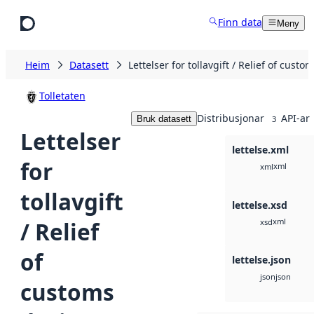
Hopp til hovudinnhald
Finn data
Meny
Heim
Datasett
Lettelser for tollavgift / Relief of custo
Tolletaten
Distribusjonar
API-ar
Bruk datasett
3
Lettelser
lettelse.xml
for
xml
xml
tollavgift
lettelse.xsd
xml
/ Relief
xsd
of
lettelse.json
json
json
customs