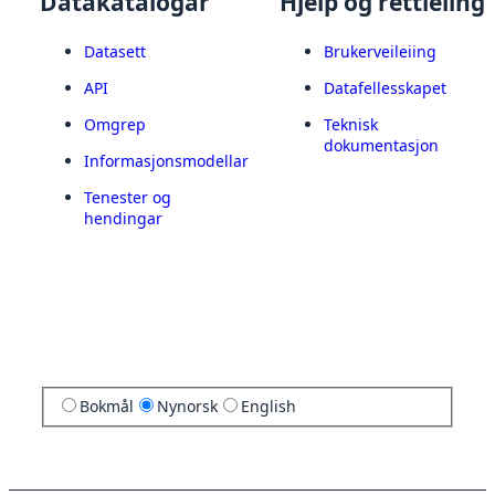
Datakatalogar
Hjelp og rettleiing
Datasett
Brukerveileiing
API
Datafellesskapet
Omgrep
Teknisk
dokumentasjon
Informasjonsmodellar
Tenester og
hendingar
Bokmål
Nynorsk
English