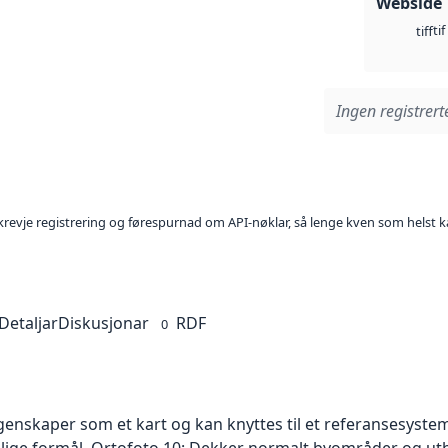
Webside
tif
tiff
Ingen registrerte
l krevje registrering og førespurnad om API-nøklar, så lenge kven som helst ka
Detaljar
Diskusjonar
RDF
0
skaper som et kart og kan knyttes til et referansesystem. 
ellige formål. Ortofoto 10: Dekker normalt byområder og 