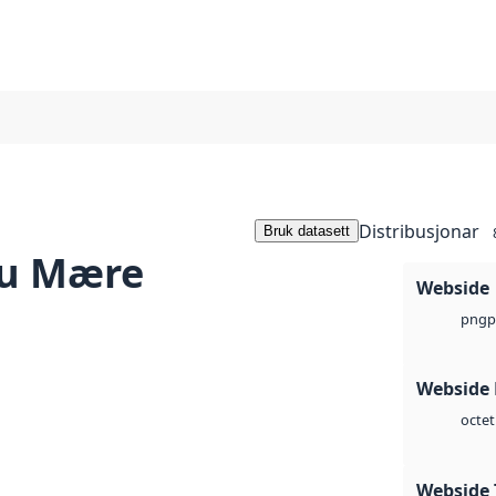
Distribusjonar
Bruk datasett
bu Mære
Webside
p
png
Webside
octet
Webside 