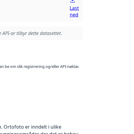
Last
ned
 API-ar tilbyr dette datasettet.
n be om slik registrering og/eller API-nøklar.
Ortofoto er inndelt i ulike
utbyggingsområder der det er behov