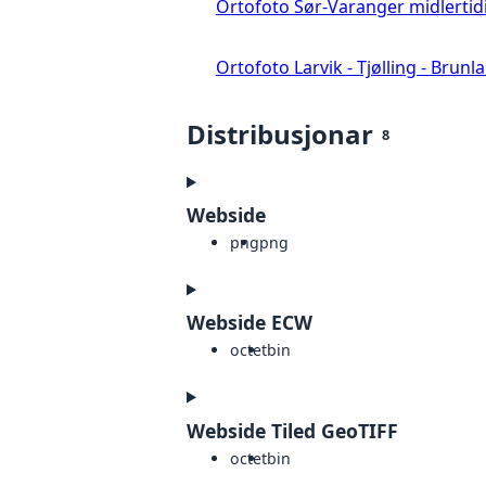
Ortofoto Sør-Varanger midlertid
Ortofoto Larvik - Tjølling - Brunl
Distribusjonar
8
Webside
png
png
Webside ECW
octet
bin
Webside Tiled GeoTIFF
octet
bin