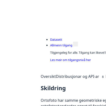
Datasett
Allmenn tilgang
Tilgjengeleg for alle. Tilgang kan likeve
Les meir om tilgangsnivå her
Oversikt
Distribusjonar og API-ar
8
Skildring
Ortofoto har samme geometriske egen
ortofotostandarder egnet til forskj