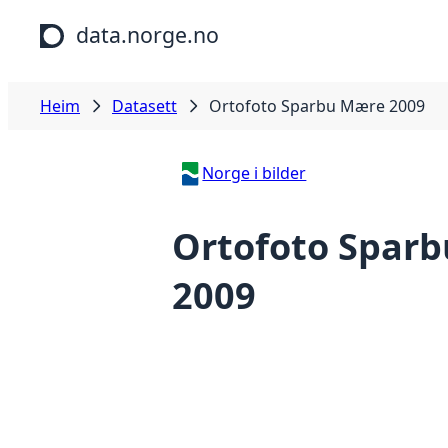
Hopp til hovudinnhald
data.norge.no
Heim
Datasett
Ortofoto Sparbu Mære 2009
Norge i bilder
Ortofoto Spar
2009