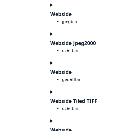
Webside
jpeg
bin
Webside Jpeg2000
octet
bin
Webside
geotiff
bin
Webside Tiled TIFF
octet
bin
Webside