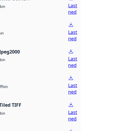
Last
bin
ned
Last
bin
ned
Jpeg2000
Last
bin
ned
Last
bin
ff
ned
Tiled TIFF
Last
bin
ned