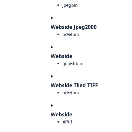
jpeg
bin
Webside Jpeg2000
octet
bin
Webside
geotiff
bin
Webside Tiled TIFF
octet
bin
Webside
tiff
tif