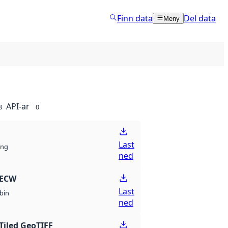
Finn data
Del data
Meny
API-ar
8
0
Last
ng
ned
 ECW
Last
bin
ned
Tiled GeoTIFF