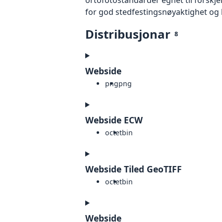
for god stedfestingsnøyaktighet og 
Distribusjonar
8
Webside
png
png
Webside ECW
octet
bin
Webside Tiled GeoTIFF
octet
bin
Webside