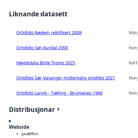
Liknande datasett
Ortofoto Røyken rektifisert 2008
Norg
Ortofoto Sør-Aurdal 2000
Norg
Høydedata Bilde Troms 2025
Kart
Ortofoto Sør-Varanger midlertidig ortofoto 2021
Norg
Ortofoto Larvik - Tjølling - Brunlanes 1966
Norg
Distribusjonar
8
Webside
geotiff
bin