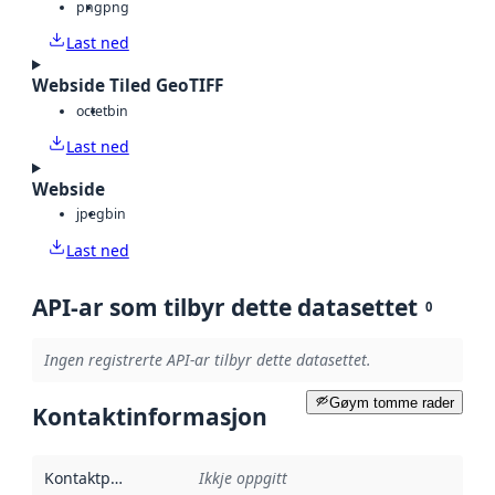
png
png
Last ned
Webside Tiled GeoTIFF
octet
bin
Last ned
Webside
jpeg
bin
Last ned
API-ar som tilbyr dette datasettet
0
Ingen registrerte API-ar tilbyr dette datasettet.
Gøym tomme rader
Kontaktinformasjon
Kontaktpunkt
:
Ikkje oppgitt