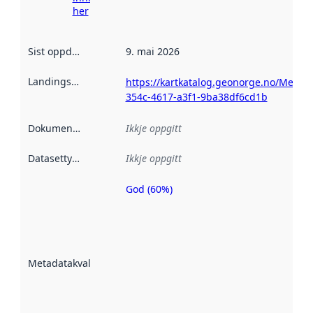
her
Sist oppdatert
:
9. mai 2026
Landingsside
:
https://kartkatalog.geonorge.no/Metad
354c-4617-a3f1-9ba38df6cd1b
Dokumentasjon
:
Ikkje oppgitt
Datasettype
:
Ikkje oppgitt
God (60%)
Metadatakvalitet
er ein indikator
på kor godt
datasettene er
beskrive ved
Metadatakvalitet
:
hjelp av
metadata.
Les meir om