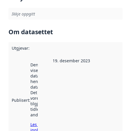
Ikkje oppgitt
Om datasettet
Utgjevar
:
19. desember 2023
Denne datoen
viser når
datasettet vart
henta inn av
data.norge.no.
Det kan ha
vore
Publisert
:
tilgjengeleg
tidlegare
andre stader.
Les meir om
innhenting