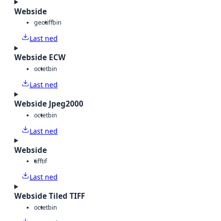
Webside
geotiff
bin
Last ned
Webside ECW
octet
bin
Last ned
Webside Jpeg2000
octet
bin
Last ned
Webside
tiff
tif
Last ned
Webside Tiled TIFF
octet
bin