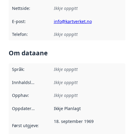
Nettside
:
Ikkje oppgitt
E-post
:
info@kartverket.no
Telefon
:
Ikkje oppgitt
Om dataane
Språk
:
Ikkje oppgitt
Innhaldsleverandørar
Ikkje oppgitt
:
Opphav
:
Ikkje oppgitt
Oppdateringsfrekvens
Ikkje Planlagt
:
18. september 1969
Først utgjeve
:
Denne datoen seier når dataa i dette datasettet 