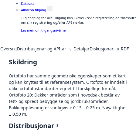
Datasett
Allmenn tilgang
Tilgjengeleg for alle. Tilgang kan likevel krevje registrering og føresp
om slik registrering og/eller API-nøklar.
Les meir om tilgangsnivå her
Oversikt
Distribusjonar og API-ar
Detaljar
Diskusjonar
RDF
8
0
Skildring
Ortofoto har samme geometriske egenskaper som et kart
og kan knyttes til et referansesystem. Ortofoto er inndelt i
ulike ortofotostandarder egnet til forskjellige formål.
Ortofoto 20: Dekker områder som i hovedsak består av
tett- og spredt bebyggelse og jordbruksområder.
Bakkeoppløsning er vanligvis > 0,15 – 0,25 m. Nøyaktighet
± 0.50 m.
Distribusjonar
8