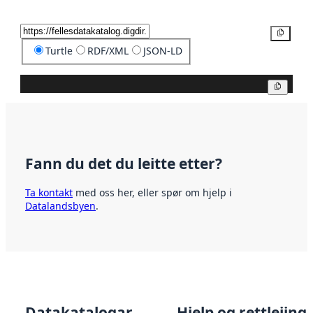
Kopier
Turtle
RDF/XML
JSON-LD
Kopier
Fann du det du leitte etter?
Ta kontakt
med oss her, eller spør om hjelp i
Datalandsbyen
.
Datakatalogar
Hjelp og rettleiing