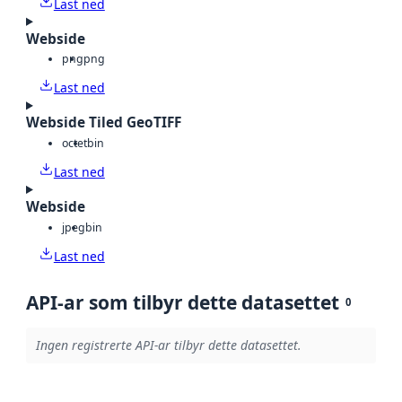
Last ned
Webside
png
png
Last ned
Webside Tiled GeoTIFF
octet
bin
Last ned
Webside
jpeg
bin
Last ned
API-ar som tilbyr dette datasettet
0
Ingen registrerte API-ar tilbyr dette datasettet.