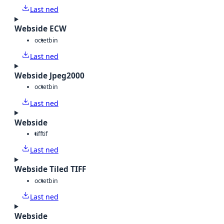
Last ned
Webside ECW
octet
bin
Last ned
Webside Jpeg2000
octet
bin
Last ned
Webside
tiff
tif
Last ned
Webside Tiled TIFF
octet
bin
Last ned
Webside