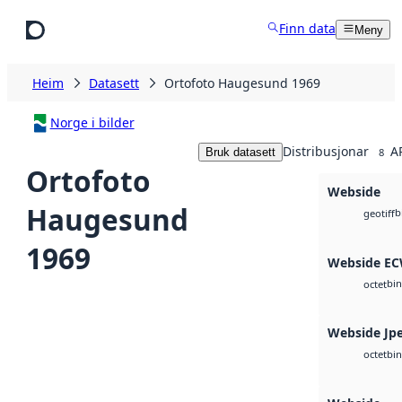
Hopp til hovudinnhald
Finn data
Meny
Heim
Datasett
Ortofoto Haugesund 1969
Norge i bilder
Distribusjonar
A
Bruk datasett
8
Ortofoto
Webside
Haugesund
b
geotiff
1969
Webside E
bin
octet
Webside Jp
bin
octet