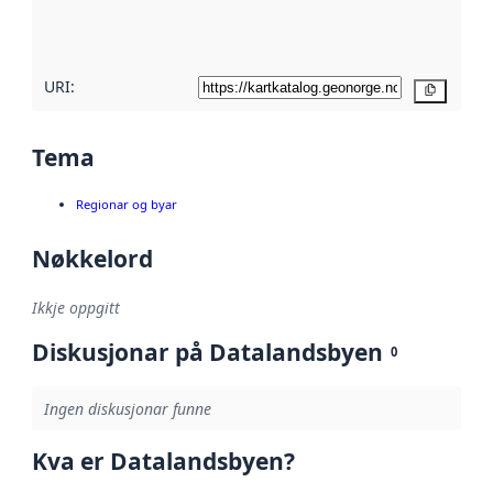
metadatakvalitet
her
URI:
Kopier
Tema
Regionar og byar
Nøkkelord
Ikkje oppgitt
Diskusjonar på Datalandsbyen
0
Ingen diskusjonar funne
Kva er Datalandsbyen?