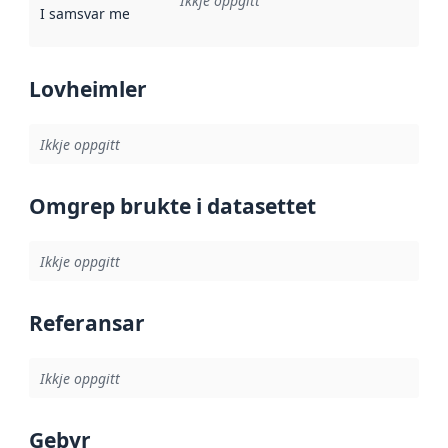
Ikkje oppgitt
I samsvar med
:
Referanse til ei implementeringsregel eller an
Lovheimler
Ikkje oppgitt
Omgrep brukte i datasettet
Ikkje oppgitt
Referansar
Ikkje oppgitt
Gebyr