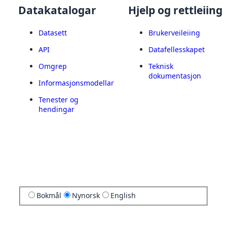
Datakatalogar
Hjelp og rettleiing
Datasett
Brukerveileiing
API
Datafellesskapet
Omgrep
Teknisk
dokumentasjon
Informasjonsmodellar
Tenester og
hendingar
Bokmål
Nynorsk
English