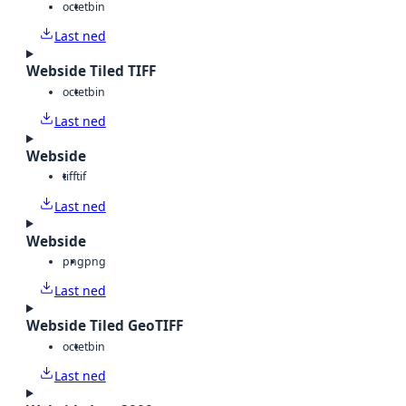
octet
bin
Last ned
Webside Tiled TIFF
octet
bin
Last ned
Webside
tiff
tif
Last ned
Webside
png
png
Last ned
Webside Tiled GeoTIFF
octet
bin
Last ned