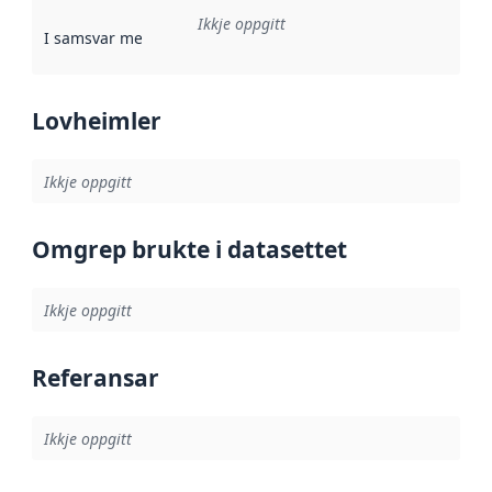
Ikkje oppgitt
I samsvar med
:
Referanse til ei implementeringsregel eller an
Lovheimler
Ikkje oppgitt
Omgrep brukte i datasettet
Ikkje oppgitt
Referansar
Ikkje oppgitt