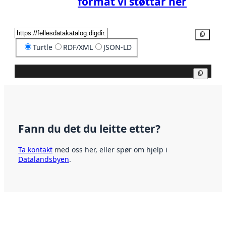
format vi støttar her
Kopier
Turtle
RDF/XML
JSON-LD
Kopier
Fann du det du leitte etter?
Ta kontakt
med oss her, eller spør om hjelp i
Datalandsbyen
.