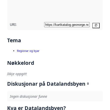
Les meir om
metadatakvalitet
her
URI:
Kopier
Tema
Regionar og byar
Nøkkelord
Ikkje oppgitt
Diskusjonar på Datalandsbyen
0
Ingen diskusjonar funne
Kva er Datalandsbyen?