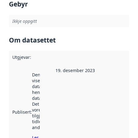
Gebyr
Ikkje oppgitt
Om datasettet
Utgjevar
:
19. desember 2023
Denne datoen
viser når
datasettet vart
henta inn av
data.norge.no.
Det kan ha
vore
Publisert
:
tilgjengeleg
tidlegare
andre stader.
Les meir om