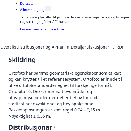
Datasett
Allmenn tilgang
Tilgjengeleg for alle. Tilgang kan likevel krevje registrering og førespu
registrering og/eller API-nøklar.
Les meir om tilgangsnivå her
Oversikt
Distribusjonar og API-ar
Detaljar
Diskusjonar
RDF
8
0
Skildring
Ortofoto har samme geometriske egenskaper som et kart
og kan knyttes til et referansesystem. Ortofoto er inndelt i
ulike ortofotostandarder egnet til forskjellige formål.
Ortofoto 10: Dekker normalt byområder og
utbyggingsområder der det er behov for god
stedfestingsnøyaktighet og høy oppløsning.
Bakkeoppløsningen er som regel 0,04 – 0,15 m.
Nøyaktighet ± 0.35 m.
Distribusjonar
8