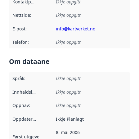
Kontaktpunkt
:
Ikkje oppgitt
Nettside
:
Ikkje oppgitt
E-post
:
info@kartverket.no
Telefon
:
Ikkje oppgitt
Om dataane
Språk
:
Ikkje oppgitt
Innhaldsleverandørar
Ikkje oppgitt
:
Opphav
:
Ikkje oppgitt
Oppdateringsfrekvens
Ikkje Planlagt
:
8. mai 2006
Først utgjeve
:
Denne datoen seier når dataa i dette datasettet 