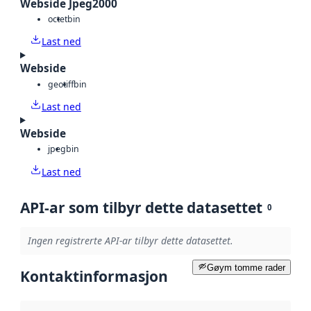
Webside Jpeg2000
octet
bin
Last ned
Webside
geotiff
bin
Last ned
Webside
jpeg
bin
Last ned
API-ar som tilbyr dette datasettet
0
Ingen registrerte API-ar tilbyr dette datasettet.
Gøym tomme rader
Kontaktinformasjon