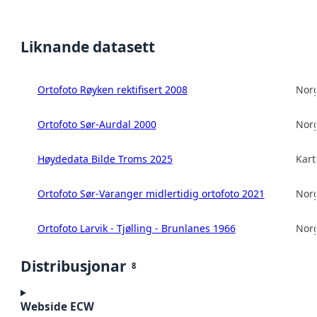
Liknande datasett
Ortofoto Røyken rektifisert 2008
Norg
Ortofoto Sør-Aurdal 2000
Norg
Høydedata Bilde Troms 2025
Kart
Ortofoto Sør-Varanger midlertidig ortofoto 2021
Norg
Ortofoto Larvik - Tjølling - Brunlanes 1966
Norg
Distribusjonar
8
Webside ECW