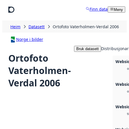
Hopp til hovudinnhald
Finn data
Meny
Heim
Datasett
Ortofoto Vaterholmen-Verdal 2006
Norge i bilder
Distribusjonar
Bruk datasett
Ortofoto
Websi
Vaterholmen-
o
Verdal 2006
Websid
o
Websi
t