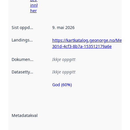
innhenting
her
Sist oppdatert
:
9. mai 2026
Landingsside
:
https://kartkatalog.geonorge.no/Metad
301d-4cf3-8b7a-153512179a6e
Dokumentasjon
:
Ikkje oppgitt
Datasettype
:
Ikkje oppgitt
God (60%)
Metadatakvalitet
er ein indikator
på kor godt
datasettene er
beskrive ved
Metadatakvalitet
:
hjelp av
metadata.