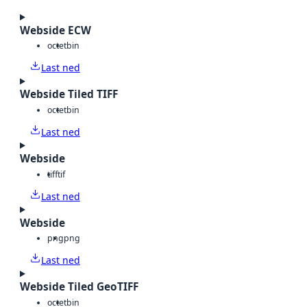
Webside ECW
octet
bin
Last ned
Webside Tiled TIFF
octet
bin
Last ned
Webside
tiff
tif
Last ned
Webside
png
png
Last ned
Webside Tiled GeoTIFF
octet
bin