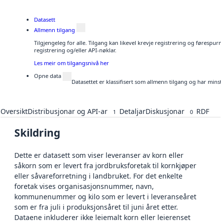
Datasett
Allmenn tilgang
Tilgjengeleg for alle. Tilgang kan likevel krevje registrering og førespu
registrering og/eller API-nøklar.
Les meir om tilgangsnivå her
Opne data
Datasettet er klassifisert som allmenn tilgang og har mins
Oversikt
Distribusjonar og API-ar
Detaljar
Diskusjonar
RDF
1
0
Skildring
Dette er datasett som viser leveranser av korn eller
såkorn som er levert fra jordbruksforetak til kornkjøper
eller såvareforretning i landbruket. For det enkelte
foretak vises organisasjonsnummer, navn,
kommunenummer og kilo som er levert i leveranseåret
som er fra juli i produksjonsåret til juni året etter.
Dataene inkluderer ikke leiemalt korn eller leierenset