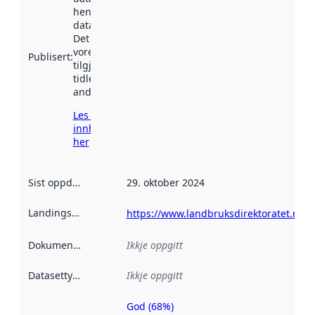
henta inn av
data.norge.no.
Det kan ha
vore
Publisert
:
tilgjengeleg
tidlegare
andre stader.
Les meir om
innhenting
her
Sist oppdatert
:
29. oktober 2024
Landingsside
:
https://www.landbruksdirektoratet.no/
Dokumentasjon
:
Ikkje oppgitt
Datasettype
:
Ikkje oppgitt
God (68%)