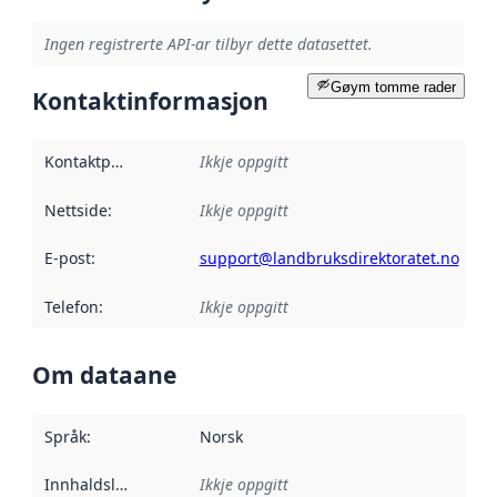
Ingen registrerte API-ar tilbyr dette datasettet.
Gøym tomme rader
Kontaktinformasjon
Kontaktpunkt
:
Ikkje oppgitt
Nettside
:
Ikkje oppgitt
E-post
:
support@landbruksdirektoratet.no
Telefon
:
Ikkje oppgitt
Om dataane
Språk
:
Norsk
Innhaldsleverandørar
Ikkje oppgitt
: