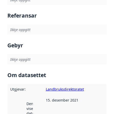
Referansar
Ikkje oppgitt
Gebyr
Ikkje oppgitt
Om datasettet
Utgjevar
:
Landbruksdirektoratet
15. desember 2021
Denne datoen
viser når
datasettet vart