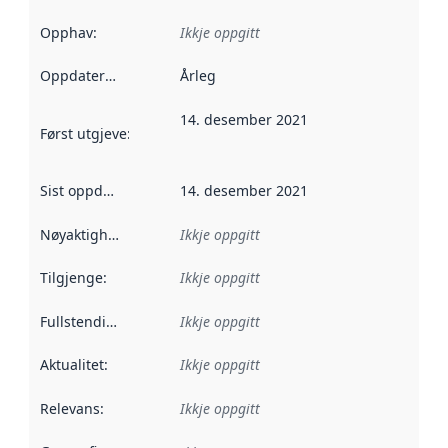
Opphav
:
Ikkje oppgitt
Oppdateringsfrekvens
Årleg
:
14. desember 2021
Først utgjeve
:
Denne datoen seier når dataa i dette datasettet 
Sist oppdatert
:
14. desember 2021
Nøyaktigheit
:
Ikkje oppgitt
Tilgjenge
:
Ikkje oppgitt
Fullstendigheit
:
Ikkje oppgitt
Aktualitet
:
Ikkje oppgitt
Relevans
:
Ikkje oppgitt