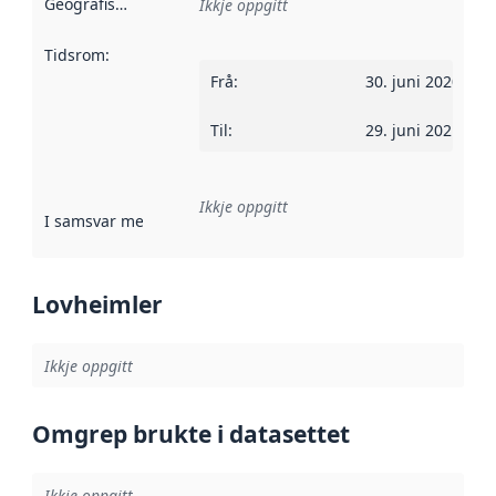
Geografisk område
:
Ikkje oppgitt
Tidsrom
:
Frå
:
30. juni 2020
Til
:
29. juni 2021
Ikkje oppgitt
I samsvar med
:
Referanse til ei implementeringsregel eller an
Lovheimler
Ikkje oppgitt
Omgrep brukte i datasettet
Ikkje oppgitt