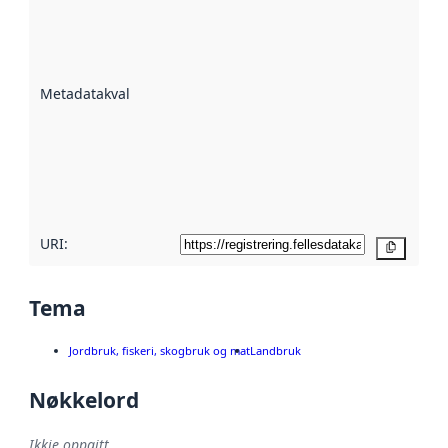
Metadatakvalitet
er ein indikator
på kor godt
datasettene er
beskrive ved
Metadatakvalitet
:
hjelp av
metadata.
Les meir om
metadatakvalitet
her
URI:
Kopier
Tema
Jordbruk, fiskeri, skogbruk og mat
Landbruk
Nøkkelord
Ikkje oppgitt