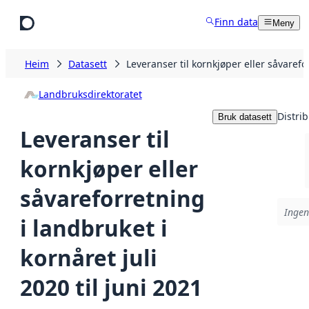
Hopp til hovudinnhald
Finn data
Meny
Heim
Datasett
Leveranser til kornkjøper eller såvarefor
Landbruksdirektoratet
Distri
Bruk datasett
Leveranser til
kornkjøper eller
såvareforretning
Ingen
i landbruket i
kornåret juli
2020 til juni 2021