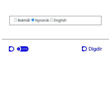
Bokmål
Nynorsk
English
ei teneste frå