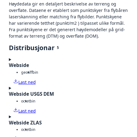
Høydedata gir en detaljert beskrivelse av terreng og
overflate. Dataene er etablert som punktskyer fra flybåren
laserskanning eller matching fra flybilder. Punktskyene
har varierende tetthet (punkt/m2 ) tilpasset ulike formål.
Fra punktskyene er det generert høydemodeller på grid-
format av terreng (DTM) og overflate (DOM).
Distribusjonar
5
Webside
geotiff
bin
Last ned
Webside USGS DEM
octet
bin
Last ned
Webside ZLAS
octet
bin