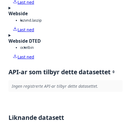
Last ned
Webside
laz
vnd.laszip
Last ned
Webside DTED
octet
bin
Last ned
API-ar som tilbyr dette datasettet
0
Ingen registrerte API-ar tilbyr dette datasettet.
Liknande datasett