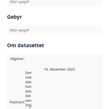
Ikkje oppgitt
Gebyr
Ikkje oppgitt
Om datasettet
Utgjevar
:
19. desember 2023
Denne datoen
viser når
datasettet vart
henta inn av
data.norge.no.
Det kan ha
vore
Publisert
:
tilgjengeleg