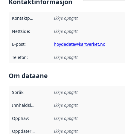
Kontaktinformasjon
Kontaktpunkt
:
Ikkje oppgitt
Nettside
:
Ikkje oppgitt
E-post
:
hoydedata@kartverket.no
Telefon
:
Ikkje oppgitt
Om dataane
Språk
:
Ikkje oppgitt
Innhaldsleverandørar
Ikkje oppgitt
:
Opphav
:
Ikkje oppgitt
Oppdateringsfrekvens
Ikkje oppgitt
: