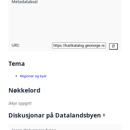
Metadatakvalitet
:
hjelp av
metadata.
Les meir om
metadatakvalitet
her
URI:
Kopier
Tema
Regionar og byar
Nøkkelord
Ikkje oppgitt
Diskusjonar på Datalandsbyen
0