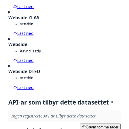
Last ned
Webside ZLAS
octet
bin
Last ned
Webside
laz
vnd.laszip
Last ned
Webside DTED
octet
bin
Last ned
API-ar som tilbyr dette datasettet
0
Ingen registrerte API-ar tilbyr dette datasettet.
Gøym tomme rader