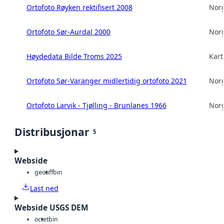
Ortofoto Røyken rektifisert 2008
Norg
Ortofoto Sør-Aurdal 2000
Norg
Høydedata Bilde Troms 2025
Kart
Ortofoto Sør-Varanger midlertidig ortofoto 2021
Norg
Ortofoto Larvik - Tjølling - Brunlanes 1966
Norg
Distribusjonar
5
Webside
geotiff
bin
Last ned
Webside USGS DEM
octet
bin