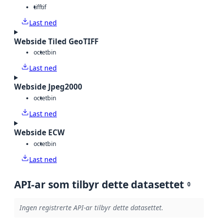
tiff
tif
Last ned
Webside Tiled GeoTIFF
octet
bin
Last ned
Webside Jpeg2000
octet
bin
Last ned
Webside ECW
octet
bin
Last ned
API-ar som tilbyr dette datasettet
0
Ingen registrerte API-ar tilbyr dette datasettet.