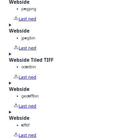
Webside
png
png
Last ned
Webside
jpeg
bin
Last ned
Webside Tiled TIFF
octet
bin
Last ned
Webside
geotiff
bin
Last ned
Webside
tiff
tif
Last ned