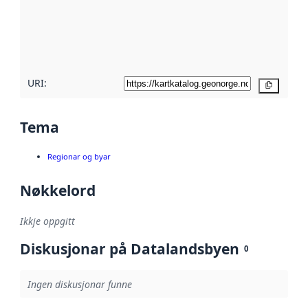
Les meir om
metadatakvalitet
her
URI:
Kopier
Tema
Regionar og byar
Nøkkelord
Ikkje oppgitt
Diskusjonar på Datalandsbyen
0
Ingen diskusjonar funne