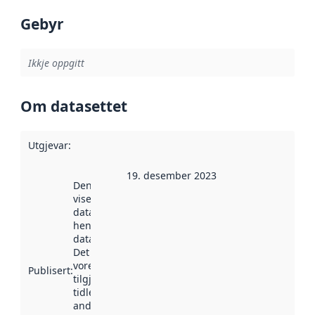
Gebyr
Ikkje oppgitt
Om datasettet
Utgjevar
:
19. desember 2023
Denne datoen
viser når
datasettet vart
henta inn av
data.norge.no.
Det kan ha
vore
Publisert
:
tilgjengeleg
tidlegare
andre stader.