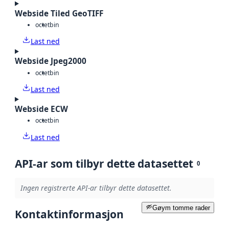
Webside Tiled GeoTIFF
octet
bin
Last ned
Webside Jpeg2000
octet
bin
Last ned
Webside ECW
octet
bin
Last ned
API-ar som tilbyr dette datasettet
0
Ingen registrerte API-ar tilbyr dette datasettet.
Gøym tomme rader
Kontaktinformasjon