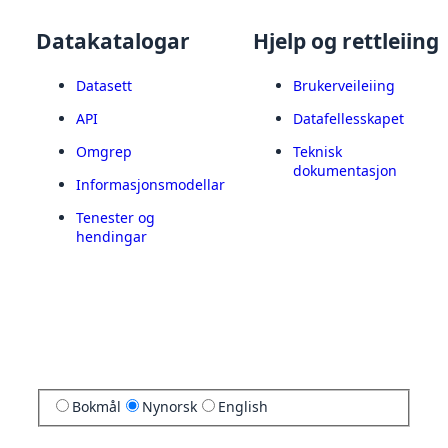
Datakatalogar
Hjelp og rettleiing
Datasett
Brukerveileiing
API
Datafellesskapet
Omgrep
Teknisk
dokumentasjon
Informasjonsmodellar
Tenester og
hendingar
Bokmål
Nynorsk
English