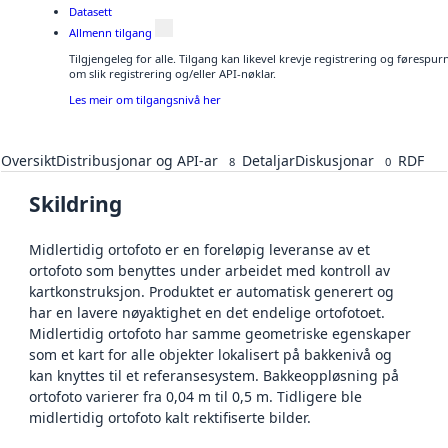
Datasett
Allmenn tilgang
Tilgjengeleg for alle. Tilgang kan likevel krevje registrering og føresp
om slik registrering og/eller API-nøklar.
Les meir om tilgangsnivå her
Oversikt
Distribusjonar og API-ar
Detaljar
Diskusjonar
RDF
8
0
Skildring
Midlertidig ortofoto er en foreløpig leveranse av et
ortofoto som benyttes under arbeidet med kontroll av
kartkonstruksjon. Produktet er automatisk generert og
har en lavere nøyaktighet en det endelige ortofotoet.
Midlertidig ortofoto har samme geometriske egenskaper
som et kart for alle objekter lokalisert på bakkenivå og
kan knyttes til et referansesystem. Bakkeoppløsning på
ortofoto varierer fra 0,04 m til 0,5 m. Tidligere ble
midlertidig ortofoto kalt rektifiserte bilder.