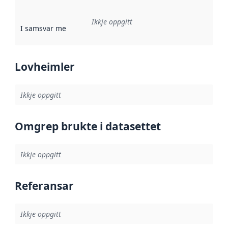
Ikkje oppgitt
I samsvar med
:
Referanse til ei implementeringsregel eller an
Lovheimler
Ikkje oppgitt
Omgrep brukte i datasettet
Ikkje oppgitt
Referansar
Ikkje oppgitt