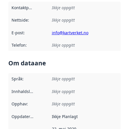
Kontaktpunkt
:
Ikkje oppgitt
Nettside
:
Ikkje oppgitt
E-post
:
info@kartverket.no
Telefon
:
Ikkje oppgitt
Om dataane
Språk
:
Ikkje oppgitt
Innhaldsleverandørar
Ikkje oppgitt
:
Opphav
:
Ikkje oppgitt
Oppdateringsfrekvens
Ikkje Planlagt
:
22. mai 2020