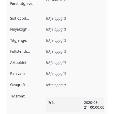
Først utgjeve
:
Denne datoen seier når dataa i dette datasettet 
Sist oppdatert
:
Ikkje oppgitt
Nøyaktigheit
:
Ikkje oppgitt
Tilgjenge
:
Ikkje oppgitt
Fullstendigheit
:
Ikkje oppgitt
Aktualitet
:
Ikkje oppgitt
Relevans
:
Ikkje oppgitt
Geografisk område
:
Ikkje oppgitt
Tidsrom
:
Frå
:
2020-08-
21T00:00:00Z