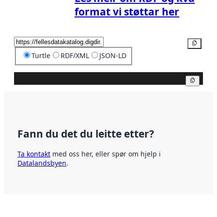
format vi støttar her
Kopier
Turtle
RDF/XML
JSON-LD
Kopier
Fann du det du leitte etter?
Ta kontakt
med oss her, eller spør om hjelp i
Datalandsbyen
.