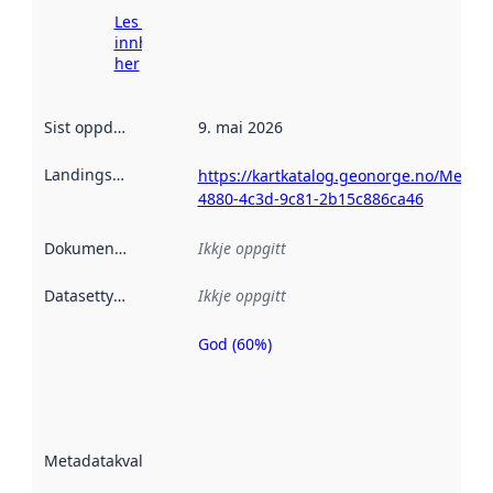
Les meir om
innhenting
her
Sist oppdatert
:
9. mai 2026
Landingsside
:
https://kartkatalog.geonorge.no/Metad
4880-4c3d-9c81-2b15c886ca46
Dokumentasjon
:
Ikkje oppgitt
Datasettype
:
Ikkje oppgitt
God (60%)
Metadatakvalitet
er ein indikator
på kor godt
datasettene er
beskrive ved
Metadatakvalitet
:
hjelp av
metadata.