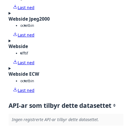
Last ned
Webside Jpeg2000
octet
bin
Last ned
Webside
tiff
tif
Last ned
Webside ECW
octet
bin
Last ned
API-ar som tilbyr dette datasettet
0
Ingen registrerte API-ar tilbyr dette datasettet.