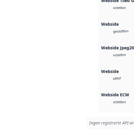
Webside Tiled 
bin
octet
Webside
bin
geotiff
Webside Jpeg2
bin
octet
Webside
tif
tiff
Webside ECW
bin
octet
Ingen registrerte API-ar