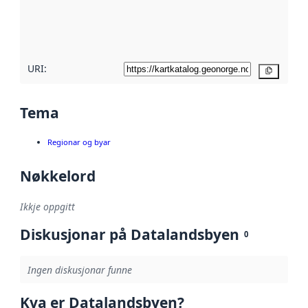
Les meir om
metadatakvalitet
her
URI:
Kopier
Tema
Regionar og byar
Nøkkelord
Ikkje oppgitt
Diskusjonar på Datalandsbyen
0
Ingen diskusjonar funne
Kva er Datalandsbyen?