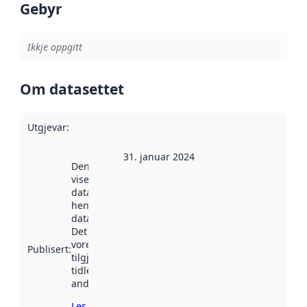
Gebyr
Ikkje oppgitt
Om datasettet
Utgjevar
:
31. januar 2024
Denne datoen
viser når
datasettet vart
henta inn av
data.norge.no.
Det kan ha
vore
Publisert
:
tilgjengeleg
tidlegare
andre stader.
Les meir om