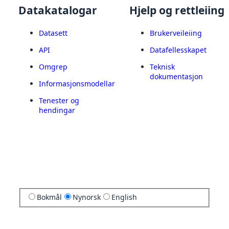
Datakatalogar
Hjelp og rettleiing
Datasett
Brukerveileiing
API
Datafellesskapet
Omgrep
Teknisk
dokumentasjon
Informasjonsmodellar
Tenester og
hendingar
Bokmål
Nynorsk
English