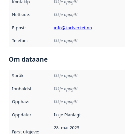
Kontaktpunkt
:
Ikkje oppgitt
Nettside
:
Ikkje oppgitt
E-post
:
info@kartverket.no
Telefon
:
Ikkje oppgitt
Om dataane
Språk
:
Ikkje oppgitt
Innhaldsleverandørar
Ikkje oppgitt
:
Opphav
:
Ikkje oppgitt
Oppdateringsfrekvens
Ikkje Planlagt
:
28. mai 2023
Først utgjeve
:
Denne datoen seier når dataa i dette datasettet 