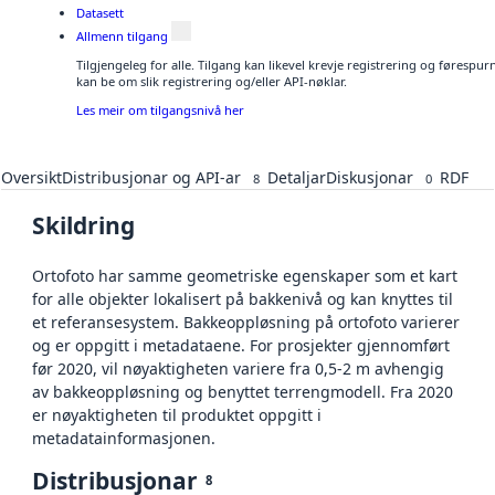
Datasett
Allmenn tilgang
Tilgjengeleg for alle. Tilgang kan likevel krevje registrering og førespu
kan be om slik registrering og/eller API-nøklar.
Les meir om tilgangsnivå her
Oversikt
Distribusjonar og API-ar
Detaljar
Diskusjonar
RDF
8
0
Skildring
Ortofoto har samme geometriske egenskaper som et kart
for alle objekter lokalisert på bakkenivå og kan knyttes til
et referansesystem. Bakkeoppløsning på ortofoto varierer
og er oppgitt i metadataene. For prosjekter gjennomført
før 2020, vil nøyaktigheten variere fra 0,5-2 m avhengig
av bakkeoppløsning og benyttet terrengmodell. Fra 2020
er nøyaktigheten til produktet oppgitt i
metadatainformasjonen.
Distribusjonar
8