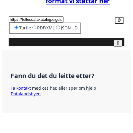
format vi støttar her
Kopier
Turtle
RDF/XML
JSON-LD
Kopier
Fann du det du leitte etter?
Ta kontakt
med oss her, eller spør om hjelp i
Datalandsbyen
.