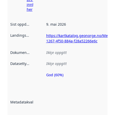
innhenting
her
Sist oppdatert
:
9. mai 2026
Landingsside
:
https://kartkatalog.geonorge.no/Metad
1267-4f50-884a-f28a52266e6c
Dokumentasjon
:
Ikkje oppgitt
Datasettype
:
Ikkje oppgitt
God (60%)
Metadatakvalitet
er ein indikator
på kor godt
datasettene er
beskrive ved
Metadatakvalitet
:
hjelp av
metadata.