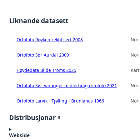
Liknande datasett
Ortofoto Røyken rektifisert 2008
Norg
Ortofoto Sør-Aurdal 2000
Norg
Høydedata Bilde Troms 2025
Kart
Ortofoto Sør-Varanger midlertidig ortofoto 2021
Norg
Ortofoto Larvik - Tjølling - Brunlanes 1966
Norg
Distribusjonar
8
Webside