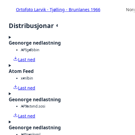
Ortofoto Larvik - Tjølling - Brunlanes 1966
Norg
Distribusjonar
4
Geonorge nedlastning
API
gdb
bin
Last ned
Atom Feed
xml
bin
Last ned
Geonorge nedlastning
API
txt
vnd.sosi
Last ned
Geonorge nedlastning
API
gml
gml