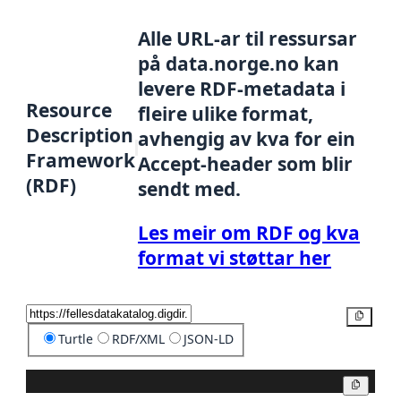
Alle URL-ar til ressursar
på data.norge.no kan
levere RDF-metadata i
Resource
fleire ulike format,
Description
avhengig av kva for ein
Framework
Accept-header som blir
(RDF)
sendt med.
Les meir om RDF og kva
format vi støttar her
Kopier
Turtle
RDF/XML
JSON-LD
Kopier