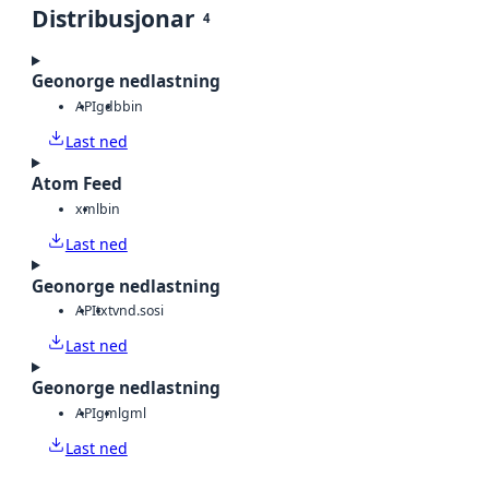
Distribusjonar
4
Geonorge nedlastning
API
gdb
bin
Last ned
Atom Feed
xml
bin
Last ned
Geonorge nedlastning
API
txt
vnd.sosi
Last ned
Geonorge nedlastning
API
gml
gml
Last ned