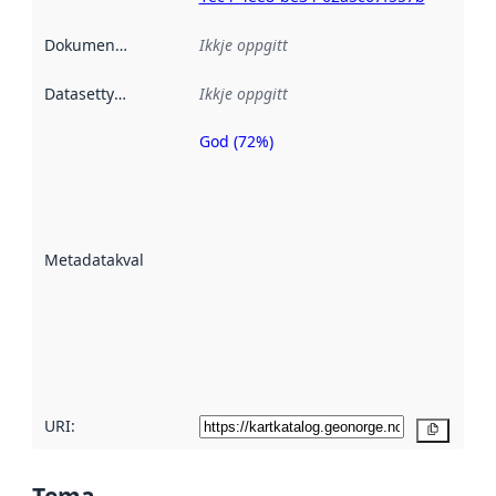
Dokumentasjon
:
Ikkje oppgitt
Datasettype
:
Ikkje oppgitt
God (72%)
Metadatakvalitet
er ein indikator
på kor godt
datasettene er
beskrive ved
Metadatakvalitet
:
hjelp av
metadata.
Les meir om
metadatakvalitet
her
URI:
Kopier