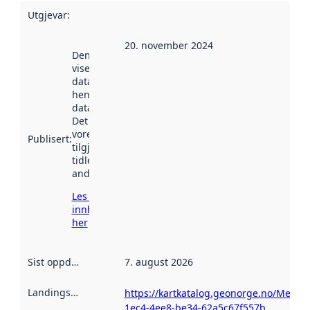
Utgjevar
:
20. november 2024
Denne datoen
viser når
datasettet vart
henta inn av
data.norge.no.
Det kan ha
vore
Publisert
:
tilgjengeleg
tidlegare
andre stader.
Les meir om
innhenting
her
Sist oppdatert
:
7. august 2026
Landingsside
:
https://kartkatalog.geonorge.no/Metad
1ec4-4ee8-be34-62a5c67f557b