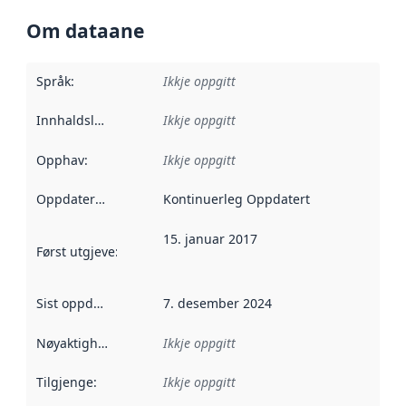
Om dataane
Språk
:
Ikkje oppgitt
Innhaldsleverandørar
Ikkje oppgitt
:
Opphav
:
Ikkje oppgitt
Oppdateringsfrekvens
Kontinuerleg Oppdatert
:
15. januar 2017
Først utgjeve
:
Denne datoen seier når dataa i dette datasettet 
Sist oppdatert
:
7. desember 2024
Nøyaktigheit
:
Ikkje oppgitt
Tilgjenge
:
Ikkje oppgitt