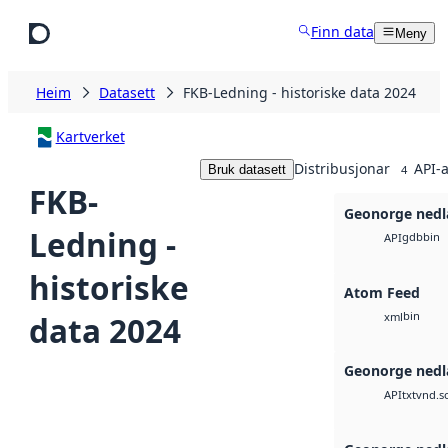
Hopp til hovudinnhald
Finn data
Meny
Heim
Datasett
FKB-Ledning - historiske data 2024
Kartverket
Distribusjonar
API-a
Bruk datasett
4
FKB-
Geonorge nedl
Ledning -
gdb
bin
API
historiske
Atom Feed
bin
data 2024
xml
Geonorge nedl
txt
vnd.s
API