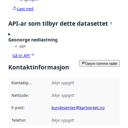
Last ned
API-ar som tilbyr dette datasettet
1
Geonorge nedlastning
ppt
Gå til API
Gøym tomme rader
Kontaktinformasjon
Kontaktpunkt
:
Ikkje oppgitt
Nettside
:
Ikkje oppgitt
E-post
:
kundesenter@kartverket.no
Telefon
:
Ikkje oppgitt