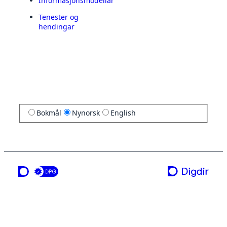
Informasjonsmodellar
Tenester og
hendingar
Bokmål
Nynorsk
English
ei teneste frå