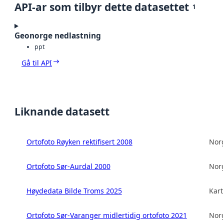
API-ar som tilbyr dette datasettet
1
Geonorge nedlastning
ppt
Gå til API
Liknande datasett
Ortofoto Røyken rektifisert 2008
Norg
Ortofoto Sør-Aurdal 2000
Norg
Høydedata Bilde Troms 2025
Kart
Ortofoto Sør-Varanger midlertidig ortofoto 2021
Norg