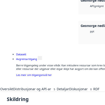
Geonorge nedl
gml
gml
API
Geonorge nedl
ppt
Datasett
Avgrensa tilgang
Berre tilgjengeleg under visse vilkår. Kan inkludere ressursar som krev be
eller ressursar der utgjevar eller eigar ikkje har avgjort om dei kan offen
Les meir om tilgangsnivå her
Oversikt
Distribusjonar og API-ar
Detaljar
Diskusjonar
RDF
5
0
Skildring